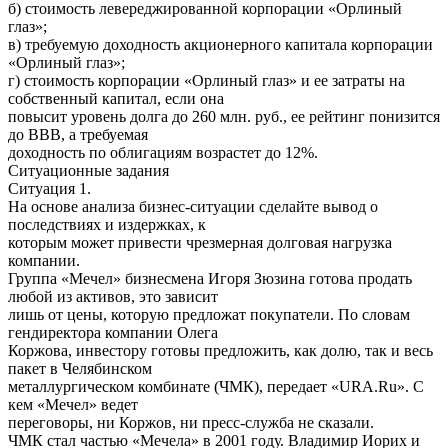
б) стоимость левереджированной корпорации «Орлиный
глаз»;
в) требуемую доходность акционерного капитала корпорации
«Орлиный глаз»;
г) стоимость корпорации «Орлиный глаз» и ее затраты на
собственный капитал, если она
повысит уровень долга до 260 млн. руб., ее рейтинг понизится
до ВВВ, а требуемая
доходность по облигациям возрастет до 12%.
Ситуационные задания
Ситуация 1.
На основе анализа бизнес-ситуации сделайте вывод о
последствиях и издержках, к
которым может привести чрезмерная долговая нагрузка
компании.
Группа «Мечел» бизнесмена Игоря Зюзина готова продать
любой из активов, это зависит
лишь от цены, которую предложат покупатели. По словам
гендиректора компании Олега
Коржова, инвестору готовы предложить, как долю, так и весь
пакет в Челябинском
металлургическом комбинате (ЧМК), передает «URA.Ru». С
кем «Мечел» ведет
переговоры, ни Коржов, ни пресс-служба не сказали.
ЧМК стал частью «Мечела» в 2001 году. Владимир Иорих и