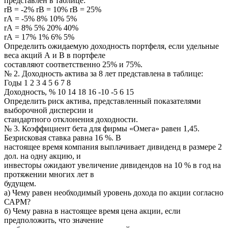
представлен в таблице:
rВ = -2% rВ = 10% rВ = 25%
rА = -5% 8% 10% 5%
rА = 8% 5% 20% 40%
rА = 17% 1% 6% 5%
Определить ожидаемую доходность портфеля, если удельные
веса акций А и В в портфеле
составляют соответственно 25% и 75%.
№ 2. Доходность актива за 8 лет представлена в таблице:
Годы 1 2 3 4 5 6 7 8
Доходность, % 10 14 18 16 -10 -5 6 15
Определить риск актива, представленный показателями
выборочной дисперсии и
стандартного отклонения доходности.
№ 3. Коэффициент бета для фирмы «Омега» равен 1,45.
Безрисковая ставка равна 16 %. В
настоящее время компания выплачивает дивиденд в размере 2
дол. на одну акцию, и
инвесторы ожидают увеличение дивидендов на 10 % в год на
протяжении многих лет в
будущем.
а) Чему равен необходимый уровень дохода по акции согласно
САРМ?
б) Чему равна в настоящее время цена акции, если
предположить, что значение