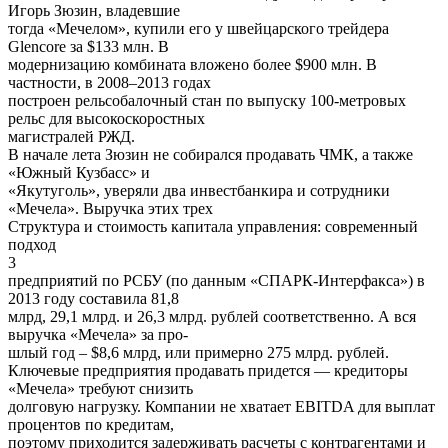
Игорь Зюзин, владевшие
тогда «Мечелом», купили его у швейцарского трейдера
Glencore за $133 млн. В
модернизацию комбината вложено более $900 млн. В
частности, в 2008–2013 годах
построен рельсобалочный стан по выпуску 100-метровых
рельс для высокоскоростных
магистралей РЖД.
В начале лета Зюзин не собирался продавать ЧМК, а также
«Южный Кузбасс» и
«Якутуголь», уверяли два инвестбанкира и сотрудники
«Мечела». Выручка этих трех
Структура и стоимость капитала управления: современный
подход
3
предприятий по РСБУ (по данным «СПАРК-Интерфакса») в
2013 году составила 81,8
млрд, 29,1 млрд. и 26,3 млрд. рублей соответственно. А вся
выручка «Мечела» за про-
шлый год – $8,6 млрд, или примерно 275 млрд. рублей.
Ключевые предприятия продавать придется — кредиторы
«Мечела» требуют снизить
долговую нагрузку. Компании не хватает EBITDA для выплат
процентов по кредитам,
поэтому приходится задерживать расчеты с контрагентами и