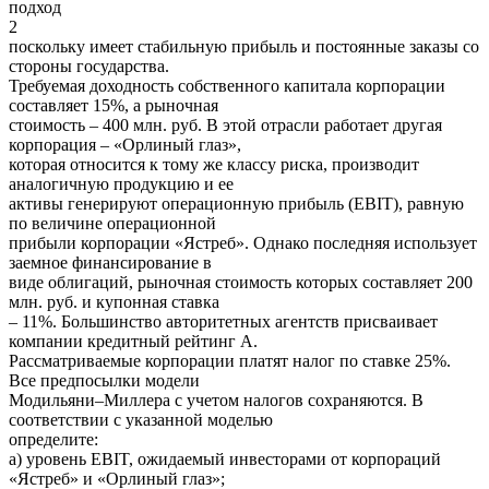
подход
2
поскольку имеет стабильную прибыль и постоянные заказы со
стороны государства.
Требуемая доходность собственного капитала корпорации
составляет 15%, а рыночная
стоимость – 400 млн. руб. В этой отрасли работает другая
корпорация – «Орлиный глаз»,
которая относится к тому же классу риска, производит
аналогичную продукцию и ее
активы генерируют операционную прибыль (EBIT), равную
по величине операционной
прибыли корпорации «Ястреб». Однако последняя использует
заемное финансирование в
виде облигаций, рыночная стоимость которых составляет 200
млн. руб. и купонная ставка
– 11%. Большинство авторитетных агентств присваивает
компании кредитный рейтинг А.
Рассматриваемые корпорации платят налог по ставке 25%.
Все предпосылки модели
Модильяни–Миллера с учетом налогов сохраняются. В
соответствии с указанной моделью
определите:
а) уровень EBIT, ожидаемый инвесторами от корпораций
«Ястреб» и «Орлиный глаз»;