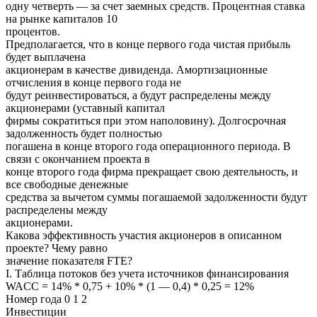
одну четверть — за счет заемных средств. Процентная ставка
на рынке капиталов 10
процентов.
Предполагается, что в конце первого года чистая прибыль
будет выплачена
акционерам в качестве дивиденда. Амортизационные
отчисления в конце первого года не
будут реинвестироваться, а будут распределены между
акционерами (уставный капитал
фирмы сократиться при этом наполовину). Долгосрочная
задолженность будет полностью
погашена в конце второго года операционного периода. В
связи с окончанием проекта в
конце второго года фирма прекращает свою деятельность, и
все свободные денежные
средства за вычетом суммы погашаемой задолженности будут
распределены между
акционерами.
Какова эффективность участия акционеров в описанном
проекте? Чему равно
значение показателя FTE?
I. Таблица потоков без учета источников финансирования
WACC = 14% * 0,75 + 10% * (1 — 0,4) * 0,25 = 12%
Номер года 0 1 2
Инвестиции