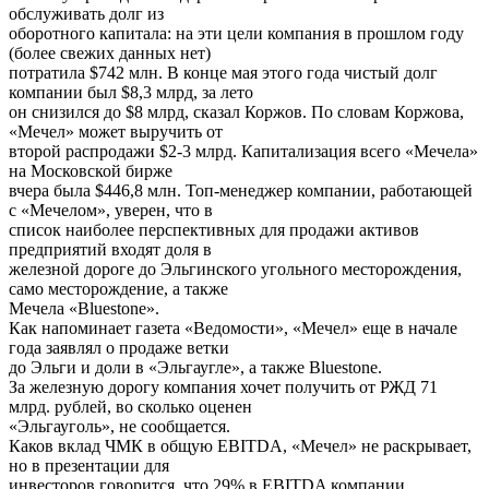
обслуживать долг из
оборотного капитала: на эти цели компания в прошлом году
(более свежих данных нет)
потратила $742 млн. В конце мая этого года чистый долг
компании был $8,3 млрд, за лето
он снизился до $8 млрд, сказал Коржов. По словам Коржова,
«Мечел» может выручить от
второй распродажи $2-3 млрд. Капитализация всего «Мечела»
на Московской бирже
вчера была $446,8 млн. Топ-менеджер компании, работающей
с «Мечелом», уверен, что в
список наиболее перспективных для продажи активов
предприятий входят доля в
железной дороге до Эльгинского угольного месторождения,
само месторождение, а также
Мечела «Bluestone».
Как напоминает газета «Ведомости», «Мечел» еще в начале
года заявлял о продаже ветки
до Эльги и доли в «Эльгаугле», а также Bluestone.
За железную дорогу компания хочет получить от РЖД 71
млрд. рублей, во сколько оценен
«Эльгауголь», не сообщается.
Каков вклад ЧМК в общую EBITDA, «Мечел» не раскрывает,
но в презентации для
инвесторов говорится, что 29% в EBITDA компании