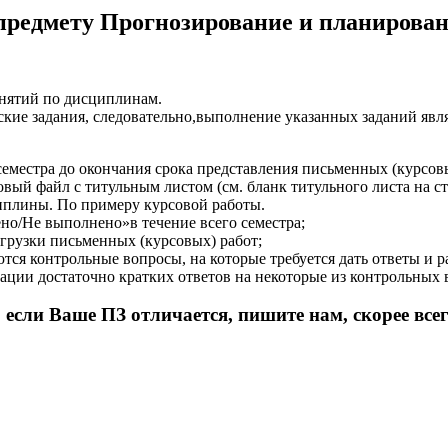
редмету Прогнозирование и планировани
нятий по дисциплинам.
кие задания, следовательно,выполнение указанных заданий явл
семестра до окончания срока представления письменных (курсовых
вый файл с титульным листом (см. бланк титульного листа на с
иплины. По примеру курсовой работы.
но/Не выполнено»в течение всего семестра;
загрузки письменных (курсовых) работ;
ся контрольные вопросы, на которые требуется дать ответы и р
ации достаточно кратких ответов на некоторые из контрольных 
ли Ваше ПЗ отличается, пишите нам, скорее всего