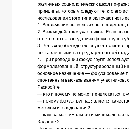
различных социологических школ по-разн
принципы, которым следуют те, кто его и
исследования этого типа включают четыр
1. Вовлечение нескольких респондентов, 
2. Взаимодействие участников. Если во м
ответов, то на заседаниях фокус-групп с
3. Весь ход обсуждения осуществляется п
поставленными на предварительной стад
4. При проведении фокус-групп использу
формализованный, структурированный инс
основное назначение — фокусирование п
спонтанным высказываниям участников, о
Раскройте:
— кто и почему не может привлекаться к 
— почему фокус-группа, является качест
методом исследования?
— какова максимальная и минимальная ч
Задание 2.
Процесс институционализации, т.е. образ