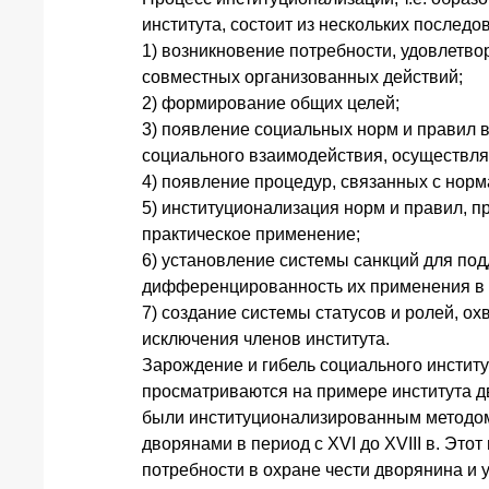
института, состоит из нескольких последо
1) возникновение потребности, удовлетво
совместных организованных действий;
2) формирование общих целей;
3) появление социальных норм и правил в
социального взаимодействия, осуществля
4) появление процедур, связанных с нор
5) институционализация норм и правил, про
практическое применение;
6) установление системы санкций для по
дифференцированность их применения в 
7) создание системы статусов и ролей, о
исключения членов института.
Зарождение и гибель социального инстит
просматриваются на примере института дв
были институционализированным методо
дворянами в период с XVI до XVIII в. Этот 
потребности в охране чести дворянина и