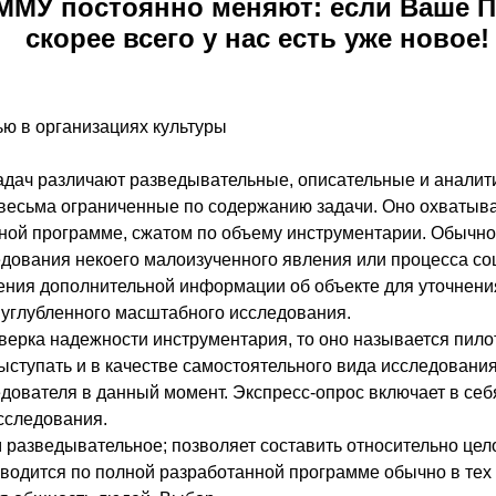
 ММУ постоянно меняют: если Ваше П
скорее всего у нас есть уже новое!
ью в организациях культуры
задач различают разведывательные, описательные и аналит
есьма ограниченные по содержанию задачи. Оно охватыва
нной программе, сжатом по объему инструментарии. Обычн
дования некоего малоизученного явления или процесса соц
ния дополнительной информации об объекте для уточнения 
 углубленного масштабного исследования.
верка надежности инструментария, то оно называется пил
тупать и в качестве самостоятельного вида исследования.
дователя в данный момент. Экспресс-опрос включает в себ
исследования.
 разведывательное; позволяет составить относительно це
оводится по полной разработанной программе обычно в тех 