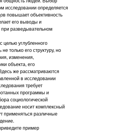
ая общность людей. Выбор
ом исследовании определяется
дов повышает объективность
елает его выводы и
 при разведывательном
с целью углубленного
 не только его структуру, но
ния, изменения,
ки объекта, его
 Здесь же рассматриваются
авленной в исследовании
следования требует
ботанных программы и
бора социологической
ледование носит комплексный
гут применяться различные
дение.
 приведите пример