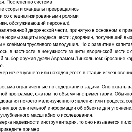
оя. Постепенно система
ые ссоры и скандалы превращались
ки со специализированными ролями
дики, обслуживающий персонал).
запятнанной дворянской чести, принятую в основном в при
е нормы защиты кодекса чести: дворянин, получивший вызо
ным клеймом трусливого малодушия. Но с развитием капит
ось, в частности, в ненужности защиты дворянской чести с
й выбор оружия дуэли Авраамом Линкольном: бросание карт
е.
мер исчезнувшего или находящегося в стадии исчезновения
есьма ограниченные по содержанию задачи. Оно охватыва
нной программе, сжатом по объему инструментарии. Обычн
дования некоего малоизученного явления или процесса соц
ния дополнительной информации об объекте для уточнения 
 углубленного масштабного исследования.
верка надежности инструментария, то оно называется пил
 приведите пример