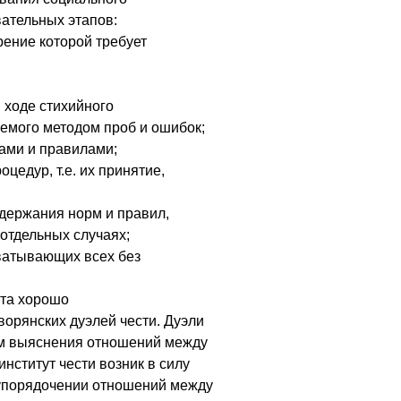
вательных этапов:
рение которой требует
 ходе стихийного
емого методом проб и ошибок;
мами и правилами;
цедур, т.е. их принятие,
ддержания норм и правил,
отдельных случаях;
хватывающих всех без
ута хорошо
орянских дуэлей чести. Дуэли
м выяснения отношений между
институт чести возник в силу
 упорядочении отношений между