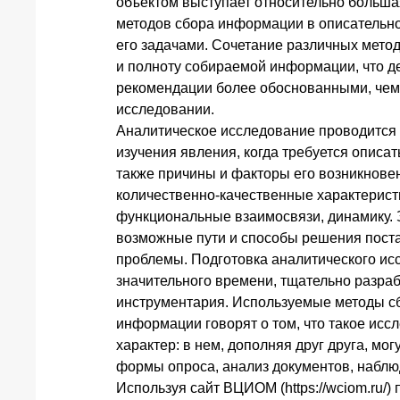
объектом выступает относительно больш
методов сбора информации в описательн
его задачами. Сочетание различных мето
и полноту собираемой информации, что д
рекомендации более обоснованными, чем
исследовании.
Аналитическое исследование проводится 
изучения явления, когда требуется описать
также причины и факторы его возникнове
количественно-качественные характеристи
функциональные взаимосвязи, динамику.
возможные пути и способы решения пост
проблемы. Подготовка аналитического ис
значительного времени, тщательно разра
инструментария. Используемые методы с
информации говорят о том, что такое исс
характер: в нем, дополняя друг друга, мо
формы опроса, анализ документов, наблю
Используя сайт ВЦИОМ (https://wciom.ru/)