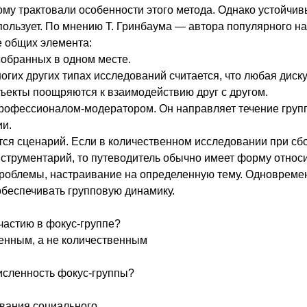
ому трактовали особенности этого метода. Однако устойчи
спользует. По мнению Т. Гринбаума — автора популярного н
е общих элемента:
собранных в одном месте.
ногих других типах исследований считается, что любая диск
убъекты поощряются к взаимодействию друг с другом.
рофессионалом-модератором. Он направляет течение групп
ии.
ется сценарий. Если в количественном исследовании при с
трументарий, то путеводитель обычно имеет форму относи
роблемы, настраивание на определенную тему. Одновреме
беспечивать групповую динамику.
участию в фокус-группе?
венным, а не количественным
исленность фокус-группы?
ования социального