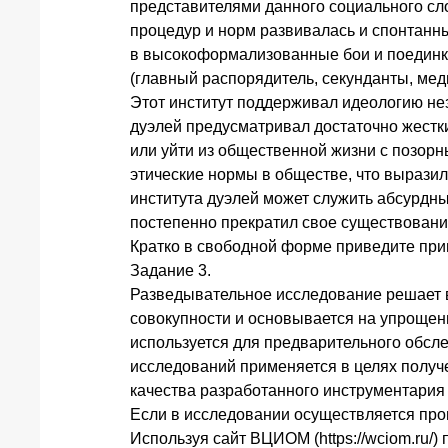
представителями данного социального сл
процедур и норм развивалась и спонтанн
в высокоформализованные бои и поедин
(главный распорядитель, секунданты, ме
Этот институт поддерживал идеологию не
дуэлей предусматривал достаточно жестки
или уйти из общественной жизни с позор
этические нормы в обществе, что выразил
института дуэлей может служить абсурдны
постепенно прекратил свое существовани
Кратко в свободной форме приведите при
Задание 3.
Разведывательное исследование решает в
совокупности и основывается на упроще
используется для предварительного обсле
исследований применяется в целях получе
качества разработанного инструментария
Если в исследовании осуществляется про
Используя сайт ВЦИОМ (https://wciom.ru/)