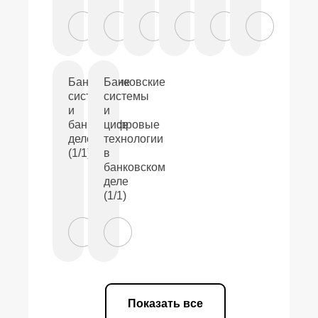
Банковские
Банковские
системы
системы
и
и
банковское
цифровые
дело
технологии
(1/1)
в
банковском
деле
(1/1)
Показать все