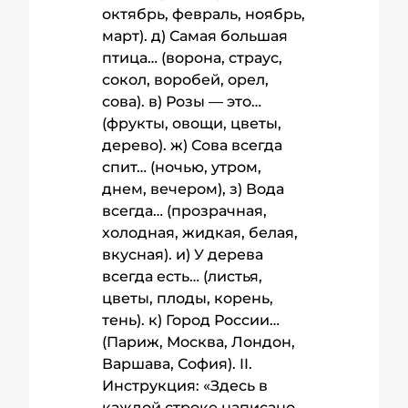
октябрь, февраль, ноябрь,
март). д) Самая большая
птица… (ворона, страус,
сокол, воробей, орел,
сова). в) Розы — это…
(фрукты, овощи, цветы,
дерево). ж) Сова всегда
спит… (ночью, утром,
днем, вечером), з) Вода
всегда… (прозрачная,
холодная, жидкая, белая,
вкусная). и) У дерева
всегда есть… (листья,
цветы, плоды, корень,
тень). к) Город России…
(Париж, Москва, Лондон,
Варшава, София). II.
Инструкция: «Здесь в
каждой строке написано