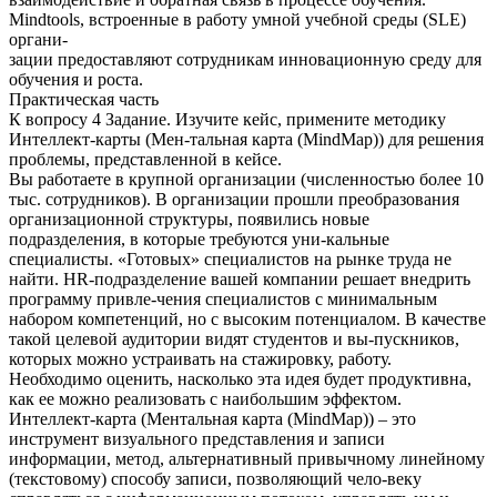
Mindtools, встроенные в работу умной учебной среды (SLE)
органи-
зации предоставляют сотрудникам инновационную среду для
обучения и роста.
Практическая часть
К вопросу 4 Задание. Изучите кейс, примените методику
Интеллект-карты (Мен-тальная карта (MindMap)) для решения
проблемы, представленной в кейсе.
Вы работаете в крупной организации (численностью более 10
тыс. сотрудников). В организации прошли преобразования
организационной структуры, появились новые
подразделения, в которые требуются уни-кальные
специалисты. «Готовых» специалистов на рынке труда не
найти. HR-подразделение вашей компании решает внедрить
программу привле-чения специалистов с минимальным
набором компетенций, но с высоким потенциалом. В качестве
такой целевой аудитории видят студентов и вы-пускников,
которых можно устраивать на стажировку, работу.
Необходимо оценить, насколько эта идея будет продуктивна,
как ее можно реализовать с наибольшим эффектом.
Интеллект-карта (Ментальная карта (MindMap)) – это
инструмент визуального представления и записи
информации, метод, альтернативный привычному линейному
(текстовому) способу записи, позволяющий чело-веку