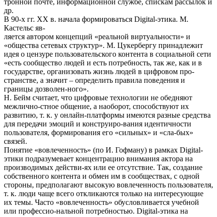
тронной почте, информационной службе, спискам рассылок и
др.
В 90-х гг. XX в. начала формироваться Digital-этика. М.
Кастельс яв-
ляется автором концепций «реальной виртуальности» и
«общества сетевых структур». М. Цукербергу принадлежит
идея о цензуре пользовательского контента в социальной сети
«есть сообщество людей и есть потребность, так же, как и в
государстве, организовать жизнь людей в цифровом про-
странстве, а значит – определить правила поведения и
границы дозволен-ного».
Н. Бейм считает, что цифровые технологии не обедняют
межлично-стное общение, а наоборот, способствуют их
развитию, т. к. у онлайн-платформы имеются разные средства
для передачи эмоций и конструиро-вания идентичности
пользователя, формирования его «сильных» и «сла-бых»
связей.
Понятие «вовлеченность» (по И. Гофману) в рамках Digital-
этики подразумевает концентрацию внимания актора на
производимых действи-ях или ее отсутствие. Так, создание
собственного контента и обмен им в сообществах, с одной
стороны, предполагают высокую вовлеченность пользователя,
т. к. люди чаще всего откликаются только на интересующие
их темы. Часто «вовлеченность» обусловливается учебной
или профессио-нальной потребностью. Digital-этика на