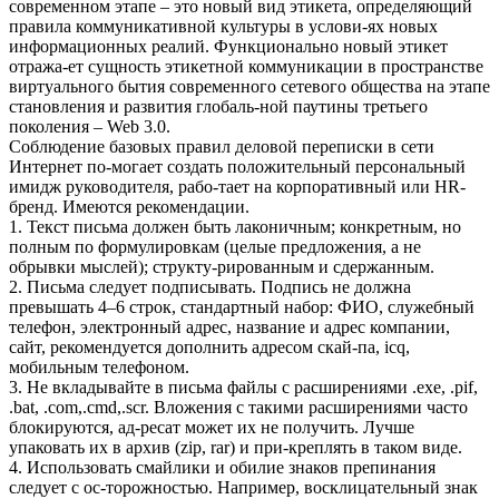
современном этапе – это новый вид этикета, определяющий
правила коммуникативной культуры в услови-ях новых
информационных реалий. Функционально новый этикет
отража-ет сущность этикетной коммуникации в пространстве
виртуального бытия современного сетевого общества на этапе
становления и развития глобаль-ной паутины третьего
поколения – Web 3.0.
Соблюдение базовых правил деловой переписки в сети
Интернет по-могает создать положительный персональный
имидж руководителя, рабо-тает на корпоративный или HR-
бренд. Имеются рекомендации.
1. Текст письма должен быть лаконичным; конкретным, но
полным по формулировкам (целые предложения, а не
обрывки мыслей); структу-рированным и сдержанным.
2. Письма следует подписывать. Подпись не должна
превышать 4–6 строк, стандартный набор: ФИО, служебный
телефон, электронный адрес, название и адрес компании,
сайт, рекомендуется дополнить адресом скай-па, icq,
мобильным телефоном.
3. Не вкладывайте в письма файлы с расширениями .exe, .pif,
.bat, .com,.cmd,.scr. Вложения с такими расширениями часто
блокируются, ад-ресат может их не получить. Лучше
упаковать их в архив (zip, rar) и при-креплять в таком виде.
4. Использовать смайлики и обилие знаков препинания
следует с ос-торожностью. Например, восклицательный знак