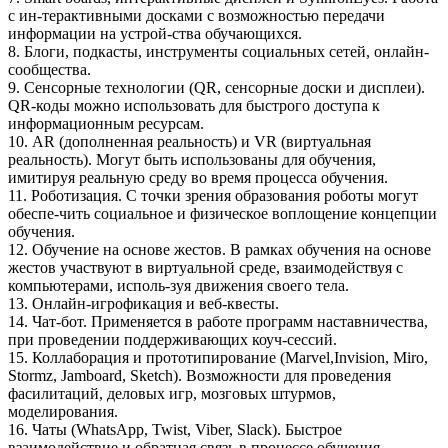
с ин-терактивными досками с возможностью передачи
информации на устрой-ства обучающихся.
8. Блоги, подкасты, инструменты социальных сетей, онлайн-
сообщества.
9. Сенсорные технологии (QR, сенсорные доски и дисплеи).
QR-коды можно использовать для быстрого доступа к
информационным ресурсам.
10. AR (дополненная реальность) и VR (виртуальная
реальность). Могут быть использованы для обучения,
имитируя реальную среду во время процесса обучения.
11. Роботизация. С точки зрения образования роботы могут
обеспе-чить социальное и физическое воплощение концепции
обучения.
12. Обучение на основе жестов. В рамках обучения на основе
жестов участвуют в виртуальной среде, взаимодействуя с
компьютерами, исполь-зуя движения своего тела.
13. Онлайн-игрофикация и веб-квесты.
14. Чат-бот. Применяется в работе программ наставничества,
при проведении поддерживающих коуч-сессий.
15. Коллаборация и прототипирование (Marvel,Invision, Miro,
Stormz, Jamboard, Sketch). Возможности для проведения
фасилитаций, деловых игр, мозговых штурмов,
моделирования.
16. Чаты (WhatsApp, Twist, Viber, Slack). Быстрое
взаимодействие и обратная связь в процессе обучения.