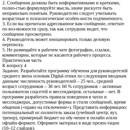
2. Сообщения должны быть информативными и краткими,
полно-стью формулируйте мысль, иначе рискуете быть
неправильно понятым. Руководителю следует учитывать
возрастные и психологические особен-ности подчиненного.
3. Если вы прочитали адресованное вам сообщение, ответьте
по воз-можности сразу, так как сотрудник видит, что
сообщение просмотрено.
4. Руководитель может инициировать только деловую
переписку.
5. Не размещайте в рабочем чате фотографии, ссылки,
комментарии, которые не касаются рабочего процесса.
Практическая часть
К вопросу 4
Задание. Разработайте программу обучения для руководителей
среднего звена основам Digital-этики по следующим вводным
данным: численность руководителей – 25 чел., средний
возраст сотрудников – 38 лет. 60 % сотрудников – активные
пользователи соцсетей и мессенджеров, остальные – нет. В
программе разработать правила поведения в чатах и
мессенджерах, допустимые формы и стили сообщений, время
общения («право на отключение»). Представить информацию:
потенциальный ис-полнитель заказа (учебный центр, вуз,
тренер), примерный бюджет на обу-чение в онлайн и/или
офлайн-формате. Оформите материал в виде презен-тации
(10–12 слайдов).