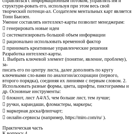
справляться с информационным потоком, управлять им и
структури-ровать его, используя при этом весь свой
творческий потенци-ал. Создателем ментальных карт является
Тони Бьюзен.
Умение составлять интеллект-карты позволит менеджерам:
 генерировать новые идеи
 систематизировать большой объем информации
 рационально использовать временной фактор
 принимать креативные управленческие решения
Разработка интеллект-карты.
1. Выбрать ключевой элемент (понятие, явление, проблему),
за-
писать его по центру листа, далее дополнять по кругу
ключевыми сло-вами по аналогии/ассоциации (первого,
второго порядка), соединяя их линиями с первым словом. 2.
Использовать разные формы, цвета, шрифты, пиктограммы и
др. Основные инструменты:
 блокнот, лист А4/А5, чем больше лист, тем лучше;
 ручки, карандаши, фломастеры, маркеры;
 маркерная доска/флипчарт;
 онлайн-сервисы (например, https://miro.com/ru/ ).
Практическая часть
К вопросу 4