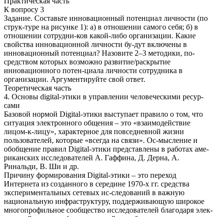
Практическая часть
К вопросу 3
Задание. Составьте инновационный потенциал личности (по
струк-туре на рисунке 1): а) в отношении самого себя; б) в
отношении сотрудни-ков какой-либо организации. Какие
свойства инновационной личности бу-дут включены в
инновационный потенциал? Назовите 2–3 методики, по-
средством которых возможно развитие/раскрытие
инновационного потен-циала личности сотрудника в
организации. Аргументируйте свой ответ.
Теоретическая часть
4. Основы digital-этики в управлении человеческими ресур-
сами
Базовой нормой Digital-этики выступает правило о том, что
ситуация электронного общения – это «взаимодействие
лицом-к-лицу», характерное для повседневной жизни
пользователей, которые «всегда на связи». Ос-мысление и
обобщение правил Digital-этики представлены в работах аме-
риканских исследователей А. Гаффина, Д. Дерна, А.
Ринальди, В. Ши и др.
Причину формирования Digital-этики – это переход
Интернета из созданного в середине 1970-х гг. средства
экспериментальных сетевых ис-следований в важную
национальную инфраструктуру, поддерживающую широкое
многопрофильное сообщество исследователей благодаря элек-