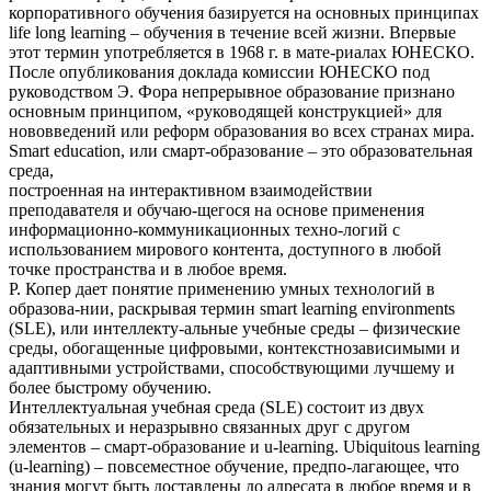
корпоративного обучения базируется на основных принципах
life long learning – обучения в течение всей жизни. Впервые
этот термин употребляется в 1968 г. в мате-риалах ЮНЕСКО.
После опубликования доклада комиссии ЮНЕСКО под
руководством Э. Фора непрерывное образование признано
основным принципом, «руководящей конструкцией» для
нововведений или реформ образования во всех странах мира.
Smart education, или смарт-образование – это образовательная
среда,
построенная на интерактивном взаимодействии
преподавателя и обучаю-щегося на основе применения
информационно-коммуникационных техно-логий с
использованием мирового контента, доступного в любой
точке пространства и в любое время.
Р. Копер дает понятие применению умных технологий в
образова-нии, раскрывая термин smart learning environments
(SLE), или интеллекту-альные учебные среды – физические
среды, обогащенные цифровыми, контекстнозависимыми и
адаптивными устройствами, способствующими лучшему и
более быстрому обучению.
Интеллектуальная учебная среда (SLE) состоит из двух
обязательных и неразрывно связанных друг с другом
элементов – смарт-образование и u-learning. Ubiquitous learning
(u-learning) – повсеместное обучение, предпо-лагающее, что
знания могут быть доставлены до адресата в любое время и в