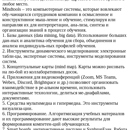
любое место.
Mindtools – это компьютерные системы, которые вовлекают
обу-чающихся сотрудников компании в осмысленное и
конструктивное мыш-ление и обучение, стимулируя или
направляя их для интерпретации, ана-лиза, синтеза и
организации знаний в процессе обучения.
1. Базы данных (data mining, big data). Использование больших
дан-ных и аналитика обучения для сбора, объединения и
анализа индивидуаль-ных профилей обучения.
2. Инструменты динамического моделирования: электронные
табли-цы, экспертные системы, инструменты моделирования
систем.
3. Концептуальные карты (mind map). Карты можно рисовать
на лю-бой из коллаборативных досок.
4. Приложения для видеоконференций (Zoom, MS Teams,
Webex, Discord, Brightspace и др.) позволяют организовать
взаимодействие в ре-альном времени, использовать
интерактивные технологии, делиться ме-диафайлами,
документами.
5. Средства мультимедиа и гипермедиа. Это инструменты
визуализа-ции.
6. Программирование. Алгоритмизация учебных материалов
и их программирование дают высокие результаты для
формирования компетен-ций обучающихся.
7. Smart boards, интерактивные дисплеи и SynhronEyes. Работа