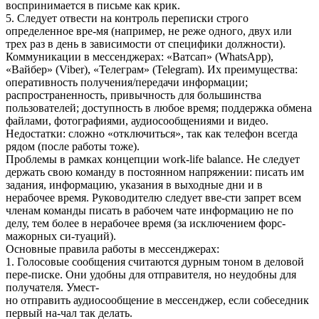
воспринимается в письме как крик.
5. Следует отвести на контроль переписки строго
определенное вре-мя (например, не реже одного, двух или
трех раз в день в зависимости от специфики должности).
Коммуникации в мессенджерах: «Ватсап» (WhatsApp),
«Вайбер» (Viber), «Телеграм» (Telegram). Их преимущества:
оперативность получения/передачи информации;
распространенность, привычность для большинства
пользователей; доступность в любое время; поддержка обмена
файлами, фотографиями, аудиосообщениями и видео.
Недостатки: сложно «отключиться», так как телефон всегда
рядом (после работы тоже).
Проблемы в рамках концепции work-life balance. Не следует
держать свою команду в постоянном напряжении: писать им
задания, информацию, указания в выходные дни и в
нерабочее время. Руководителю следует вве-сти запрет всем
членам команды писать в рабочем чате информацию не по
делу, тем более в нерабочее время (за исключением форс-
мажорных си-туаций).
Основные правила работы в мессенджерах:
1. Голосовые сообщения считаются дурным тоном в деловой
пере-писке. Они удобны для отправителя, но неудобны для
получателя. Умест-
но отправить аудиосообщение в мессенджер, если собеседник
первый на-чал так делать.