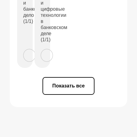
и
и
банковское
цифровые
дело
технологии
(1/1)
в
банковском
деле
(1/1)
Показать все