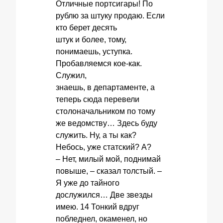
Отличные портсигары! По
рублю за штуку продаю. Если
кто берет десять
штук и более, тому,
понимаешь, уступка.
Пробавляемся кое-как.
Служил,
знаешь, в департаменте, а
теперь сюда перевели
столоначальником по тому
же ведомству… Здесь буду
служить. Ну, а ты как?
Небось, уже статский? А?
– Нет, милый мой, поднимай
повыше, – сказал толстый. –
Я уже до тайного
дослужился… Две звезды
имею. 14 Тонкий вдруг
побледнел, окаменел, но