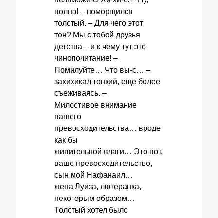
полно! – поморщился
толстый. – Для чего этот
тон? Мы с тобой друзья
детства – и к чему тут это
чинопочитание! –
Помилуйте… Что вы-с… –
захихикал тонкий, еще более
съеживаясь. –
Милостивое внимание
вашего
превосходительства… вроде
как бы
живительной влаги… Это вот,
ваше превосходительство,
сын мой Нафанаил…
жена Луиза, лютеранка,
некоторым образом…
Толстый хотел было