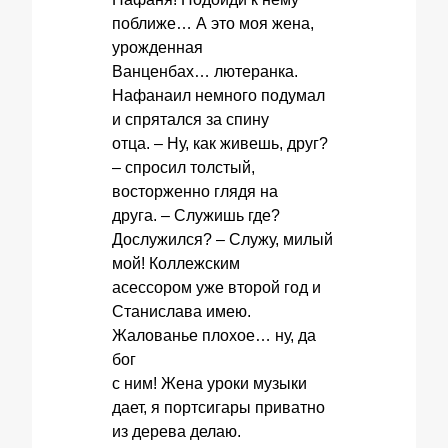
поближе… А это моя жена,
урожденная
Ванценбах… лютеранка.
Нафанаил немного подумал
и спрятался за спину
отца. – Ну, как живешь, друг?
– спросил толстый,
восторженно глядя на
друга. – Служишь где?
Дослужился? – Служу, милый
мой! Коллежским
асессором уже второй год и
Станислава имею.
Жалованье плохое… ну, да
бог
с ним! Жена уроки музыки
дает, я портсигары приватно
из дерева делаю.