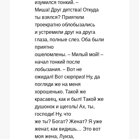
изумился тонкий. –
Миша! Друг детства! Откуда
ты взялся? Приятели
троекратно облобызались
и устремили друг на друга
глаза, полные слез. Оба были
приятно
ошеломлены. – Милый мой! –
начал тонкий после
лобызания. – Вот не
ожидал! Вот сюрприз! Ну, да
погляди же на меня
хорошенько. Такой же
красавец, как и был! Такой же
душонок и щеголь! Ах, ты,
господи! Ну, что
же ты? Богат? Женат? Я уже
женат, как видишь… Это вот
моя жена, Луиза,