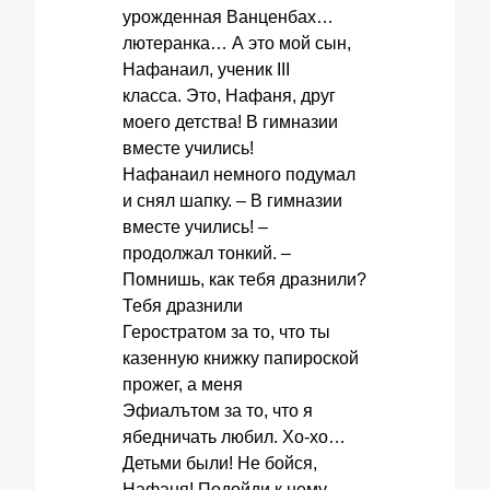
урожденная Ванценбах…
лютеранка… А это мой сын,
Нафанаил, ученик III
класса. Это, Нафаня, друг
моего детства! В гимназии
вместе учились!
Нафанаил немного подумал
и снял шапку. – В гимназии
вместе учились! –
продолжал тонкий. –
Помнишь, как тебя дразнили?
Тебя дразнили
Геростратом за то, что ты
казенную книжку папироской
прожег, а меня
Эфиалътом за то, что я
ябедничать любил. Хо-хо…
Детьми были! Не бойся,
Нафаня! Подойди к нему