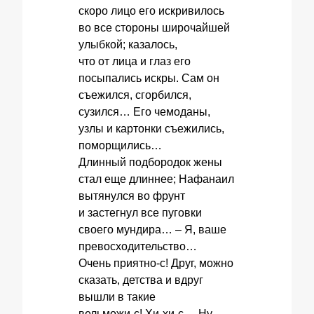
скоро лицо его искривилось
во все стороны широчайшей
улыбкой; казалось,
что от лица и глаз его
посыпались искры. Сам он
съежился, сгорбился,
сузился… Его чемоданы,
узлы и картонки съежились,
поморщились…
Длинный подбородок жены
стал еще длиннее; Нафанаил
вытянулся во фрунт
и застегнул все пуговки
своего мундира… – Я, ваше
превосходительство…
Очень приятно-с! Друг, можно
сказать, детства и вдруг
вышли в такие
вельможи-с! Хи-хи-с. – Ну,