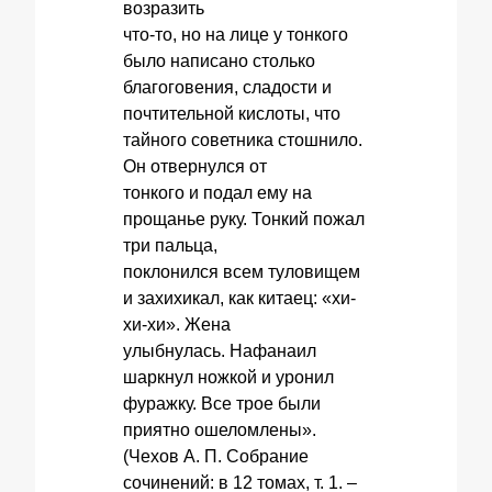
возразить
что-то, но на лице у тонкого
было написано столько
благоговения, сладости и
почтительной кислоты, что
тайного советника стошнило.
Он отвернулся от
тонкого и подал ему на
прощанье руку. Тонкий пожал
три пальца,
поклонился всем туловищем
и захихикал, как китаец: «хи-
хи-хи». Жена
улыбнулась. Нафанаил
шаркнул ножкой и уронил
фуражку. Все трое были
приятно ошеломлены».
(Чехов А. П. Собрание
сочинений: в 12 томах, т. 1. –