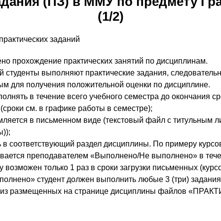
адания (ПЗ) в ММУ по предмету Гр
(1/2)
практических заданий
но прохождение практических занятий по дисциплинам.
ий студенты выполняют практические задания, следователь
ым для получения положительной оценки по дисциплине.
полнять в течение всего учебного семестра до окончания с
(сроки см. в графике работы в семестре);
ляется в письменном виде (текстовый файл с титульным лис
));
ь в соответствующий раздел дисциплины. По примеру курсо
вается преподавателем «Выполнено/Не выполнено» в тече
у возможен только 1 раз в сроки загрузки письменных (курс
полнено» студент должен выполнить любые 3 (три) задания 
бор из размещенных на странице дисциплины файлов «П