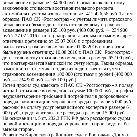
возмещение в размере 234 900 руб. Согласно экспертному
заключению стоимость восстановительного ремонта
автомобиля с учетом износа составляет 412 426,56 руб. Таким
образом, ПАО СК «Росгосстрах» с учетом лимита страхового
возмещения обязано доплатить потерпевшему страховое
возмещение в размере 165 100 руб. (400 000 руб. — 234 900
руб.). 27.07.2016 г. истец направил заказным письмом в адрес
ответчика претензию от 25.07.2016 г. с требованием
выплатить страховое возмещение. 01.08.2016 г. претензия
была вручена ответчику. 10.08.2016 г. ПАО СК «Росгосстрах»
доплатило истцу страховое возмещение в размере 65 100 руб.,
что подтверждается выпиской по счету истца. Таким образом,
взысканию с ответчика подлежит недоплаченная сумма
страхового возмещения в 100 000 (сто тысяч) рублей (400 000
руб. — 234 900 руб. — 65 100 руб.).
Истец просил суд взыскать с ПАО СК «Росгосстрах» в пользу
истца Г. страховое возмещение в сумме 100 000 руб., штраф за
неудовлетворение требований потребителя в добровольном
порядке, компенсацию морального вреда в размере 5 000 руб.,
расходы на оплату услуг независимого эксперта в размере 6
000 руб., представительские расходы в размере 15 000 руб.
На основании ч. 5 ст. 232.3 ГПК РФ дело рассмотрено судом
первой инстанции в порядке упрощенного производства без
вызова сторон.
Решением Кировского районного суда г. Ростова-на-Дону от