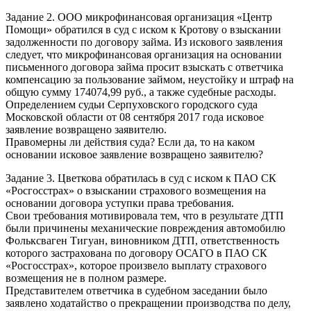
Задание 2. ООО микрофинансовая организация «Центр
Помощи» обратился в суд с иском к Кротову о взыскании
задолженности по договору займа. Из искового заявления
следует, что микрофинансовая организация на основании
письменного договора займа просит взыскать с ответчика
компенсацию за пользование займом, неустойку и штраф на
общую сумму 174074,99 руб., а также судебные расходы.
Определением судьи Серпуховского городского суда
Московской области от 08 сентября 2017 года исковое
заявление возвращено заявителю.
Правомерны ли действия суда? Если да, то на каком
основании исковое заявление возвращено заявителю?
Задание 3. Цветкова обратилась в суд с иском к ПАО СК
«Росгосстрах» о взыскании страхового возмещения на
основании договора уступки права требования.
Свои требования мотивировала тем, что в результате ДТП
были причинены механические повреждения автомобилю
Фольксваген Тигуан, виновником ДТП, ответственность
которого застрахована по договору ОСАГО в ПАО СК
«Росгосстрах», которое произвело выплату страхового
возмещения не в полном размере.
Представителем ответчика в судебном заседании было
заявлено ходатайство о прекращении производства по делу,