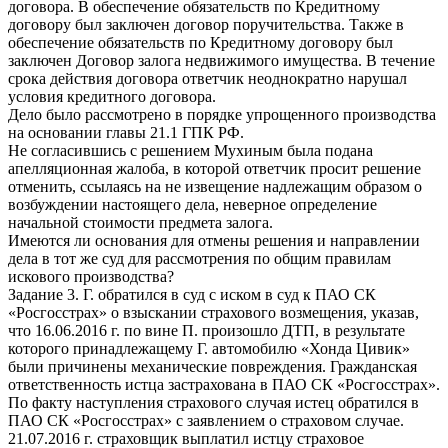
договора. В обеспечение обязательств по Кредитному
договору был заключен договор поручительства. Также в
обеспечение обязательств по Кредитному договору был
заключен Договор залога недвижимого имущества. В течение
срока действия договора ответчик неоднократно нарушал
условия кредитного договора.
Дело было рассмотрено в порядке упрощенного производства
на основании главы 21.1 ГПК РФ.
Не согласившись с решением Мухиным была подана
апелляционная жалоба, в которой ответчик просит решение
отменить, ссылаясь на не извещение надлежащим образом о
возбуждении настоящего дела, неверное определение
начальной стоимости предмета залога.
Имеются ли основания для отмены решения и направлении
дела в тот же суд для рассмотрения по общим правилам
искового производства?
Задание 3. Г. обратился в суд с иском в суд к ПАО СК
«Росгосстрах» о взыскании страхового возмещения, указав,
что 16.06.2016 г. по вине П. произошло ДТП, в результате
которого принадлежащему Г. автомобилю «Хонда Цивик»
были причинены механические повреждения. Гражданская
ответственность истца застрахована в ПАО СК «Росгосстрах».
По факту наступления страхового случая истец обратился в
ПАО СК «Росгосстрах» с заявлением о страховом случае.
21.07.2016 г. страховщик выплатил истцу страховое