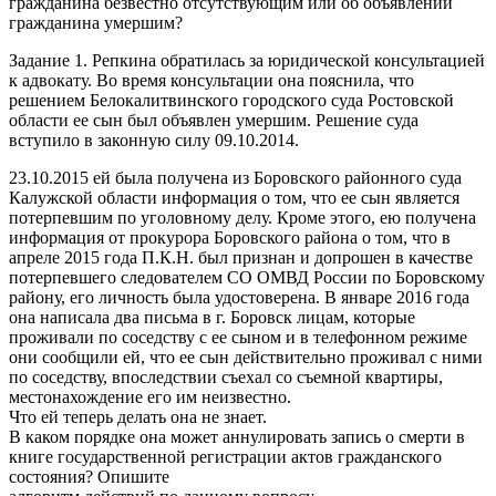
гражданина безвестно отсутствующим или об объявлении
гражданина умершим?
Задание 1. Репкина обратилась за юридической консультацией
к адвокату. Во время консультации она пояснила, что
решением Белокалитвинского городского суда Ростовской
области ее сын был объявлен умершим. Решение суда
вступило в законную силу 09.10.2014.
23.10.2015 ей была получена из Боровского районного суда
Калужской области информация о том, что ее сын является
потерпевшим по уголовному делу. Кроме этого, ею получена
информация от прокурора Боровского района о том, что в
апреле 2015 года П.К.Н. был признан и допрошен в качестве
потерпевшего следователем СО ОМВД России по Боровскому
району, его личность была удостоверена. В январе 2016 года
она написала два письма в г. Боровск лицам, которые
проживали по соседству с ее сыном и в телефонном режиме
они сообщили ей, что ее сын действительно проживал с ними
по соседству, впоследствии съехал со съемной квартиры,
местонахождение его им неизвестно.
Что ей теперь делать она не знает.
В каком порядке она может аннулировать запись о смерти в
книге государственной регистрации актов гражданского
состояния? Опишите