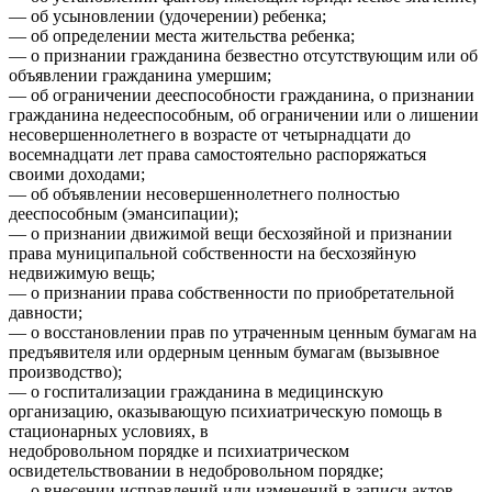
— об усыновлении (удочерении) ребенка;
— об определении места жительства ребенка;
— о признании гражданина безвестно отсутствующим или об
объявлении гражданина умершим;
— об ограничении дееспособности гражданина, о признании
гражданина недееспособным, об ограничении или о лишении
несовершеннолетнего в возрасте от четырнадцати до
восемнадцати лет права самостоятельно распоряжаться
своими доходами;
— об объявлении несовершеннолетнего полностью
дееспособным (эмансипации);
— о признании движимой вещи бесхозяйной и признании
права муниципальной собственности на бесхозяйную
недвижимую вещь;
— о признании права собственности по приобретательной
давности;
— о восстановлении прав по утраченным ценным бумагам на
предъявителя или ордерным ценным бумагам (вызывное
производство);
— о госпитализации гражданина в медицинскую
организацию, оказывающую психиатрическую помощь в
стационарных условиях, в
недобровольном порядке и психиатрическом
освидетельствовании в недобровольном порядке;
— о внесении исправлений или изменений в записи актов