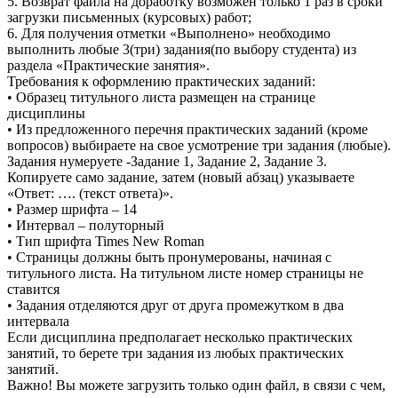
5. Возврат файла на доработку возможен только 1 раз в сроки
загрузки письменных (курсовых) работ;
6. Для получения отметки «Выполнено» необходимо
выполнить любые 3(три) задания(по выбору студента) из
раздела «Практические занятия».
Требования к оформлению практических заданий:
• Образец титульного листа размещен на странице
дисциплины
• Из предложенного перечня практических заданий (кроме
вопросов) выбираете на свое усмотрение три задания (любые).
Задания нумеруете -Задание 1, Задание 2, Задание 3.
Копируете само задание, затем (новый абзац) указываете
«Ответ: …. (текст ответа)».
• Размер шрифта – 14
• Интервал – полуторный
• Тип шрифта Times New Roman
• Страницы должны быть пронумерованы, начиная с
титульного листа. На титульном листе номер страницы не
ставится
• Задания отделяются друг от друга промежутком в два
интервала
Если дисциплина предполагает несколько практических
занятий, то берете три задания из любых практических
занятий.
Важно! Вы можете загрузить только один файл, в связи с чем,