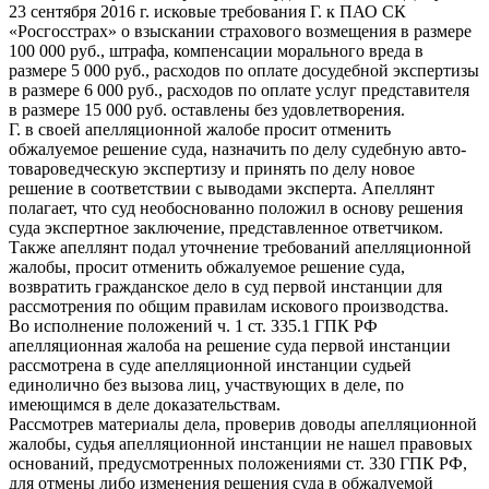
23 сентября 2016 г. исковые требования Г. к ПАО СК
«Росгосстрах» о взыскании страхового возмещения в размере
100 000 руб., штрафа, компенсации морального вреда в
размере 5 000 руб., расходов по оплате досудебной экспертизы
в размере 6 000 руб., расходов по оплате услуг представителя
в размере 15 000 руб. оставлены без удовлетворения.
Г. в своей апелляционной жалобе просит отменить
обжалуемое решение суда, назначить по делу судебную авто-
товароведческую экспертизу и принять по делу новое
решение в соответствии с выводами эксперта. Апеллянт
полагает, что суд необоснованно положил в основу решения
суда экспертное заключение, представленное ответчиком.
Также апеллянт подал уточнение требований апелляционной
жалобы, просит отменить обжалуемое решение суда,
возвратить гражданское дело в суд первой инстанции для
рассмотрения по общим правилам искового производства.
Во исполнение положений ч. 1 ст. 335.1 ГПК РФ
апелляционная жалоба на решение суда первой инстанции
рассмотрена в суде апелляционной инстанции судьей
единолично без вызова лиц, участвующих в деле, по
имеющимся в деле доказательствам.
Рассмотрев материалы дела, проверив доводы апелляционной
жалобы, судья апелляционной инстанции не нашел правовых
оснований, предусмотренных положениями ст. 330 ГПК РФ,
для отмены либо изменения решения суда в обжалуемой