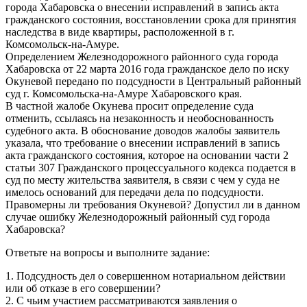
города Хабаровска о внесении исправлений в запись акта
гражданского состояния, восстановлении срока для принятия
наследства в виде квартиры, расположенной в г.
Комсомольск-на-Амуре.
Определением Железнодорожного районного суда города
Хабаровска от 22 марта 2016 года гражданское дело по иску
Окуневой передано по подсудности в Центральный районный
суд г. Комсомольска-на-Амуре Хабаровского края.
В частной жалобе Окунева просит определение суда
отменить, ссылаясь на незаконность и необоснованность
судебного акта. В обоснование доводов жалобы заявитель
указала, что требование о внесении исправлений в запись
акта гражданского состояния, которое на основании части 2
статьи 307 Гражданского процессуального кодекса подается в
суд по месту жительства заявителя, в связи с чем у суда не
имелось оснований для передачи дела по подсудности.
Правомерны ли требования Окуневой? Допустил ли в данном
случае ошибку Железнодорожный районный суд города
Хабаровска?
Ответьте на вопросы и выполните задание:
1. Подсудность дел о совершенном нотариальном действии
или об отказе в его совершении?
2. С чьим участием рассматриваются заявления о