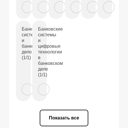
Банковские
Банковские
системы
системы
и
и
банковское
цифровые
дело
технологии
(1/1)
в
банковском
деле
(1/1)
Показать все