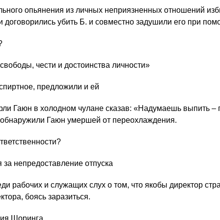
ольного опьянения из личных неприязненных отношений из
и договорились убить Б. и совместно задушили его при пом
?
свободы, чести и достоинства личности»
 спиртное, предложили и ей
перли Гаюн в холодном чулане сказав: «Надумаешь выпить –
и обнаружили Гаюн умершей от переохлаждения.
ответственности?
я за непредоставление отпуска
ди рабочих и служащих слух о том, что якобы директор стр
ктора, боясь заразиться.
ия Шоринга.