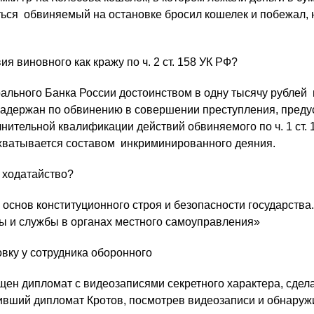
ься обвиняемый на остановке бросил кошелек и побежал, 
 виновного как кражу по ч. 2 ст. 158 УК РФ?
рального Банка России достоинством в одну тысячу рублей
адержан по обвинению в совершении преступления, предусм
нительной квалификации действий обвиняемого по ч. 1 ст.
хватывается составом инкриминированного деяния.
 ходатайство?
основ конституционного строя и безопасности государства
бы и службы в органах местного самоуправления»
овку у сотрудника оборонного
ен дипломат с видеозаписями секретного характера, сде
ивший дипломат Кротов, посмотрев видеозаписи и обнаружи