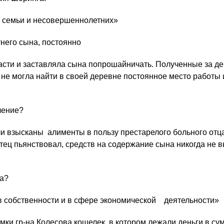
в семьи и несовершеннолетних»
тнего сына, постоянно
асти и заставляла сына попрошайничать. Полученные за де
о не могла найти в своей деревне постоянное место работы
ление?
ли взысканы алименты в пользу престарелого больного отц
отец пьянствовал, средств на содержание сына никогда не 
а?
в собственности и в сфере экономической деятельности»
мки гр-на Колесова кошелек, в котором лежали деньги в су