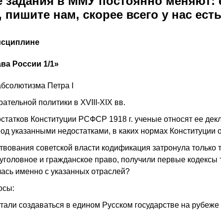
е задания в ММУ постоянно меняют: 
 пишите нам, скорее всего у нас ест
исциплине
ва России 1/1»
абсолютизма Петра I
ательной политики в XVIII-XIX вв.
статков Конституции РСФСР 1918 г. ученые относят ее де
под указанными недостатками, в каких нормах Конституции
вования советской власти кодификация затронула только 
 уголовное и гражданское право, получили первые кодексы т
ась именно с указанных отраслей?
осы:
тали создаваться в едином Русском государстве на рубеже 