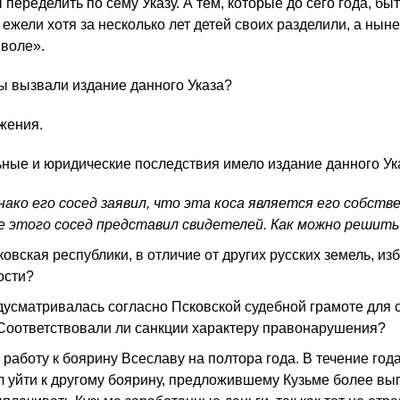
 переделить по сему Указу. А тем, которые до сего года, быт
ежели хотя за несколько лет детей своих разделили, а ныне
 воле».
ны вызвали издание данного Указа?
жения.
ьные и юридические последствия имело издание данного Ук
нако его сосед заявил, что эта коса является его собств
е этого сосед представил свидетелей. Как можно решить
овская республики, в отличие от других русских земель, и
ости?
дусматривалась согласно Псковской судебной грамоте для
оответствовали ли санкции характеру правонарушения?
 работу к боярину Всеславу на полтора года. В течение го
л уйти к другому боярину, предложившему Кузьме более вы