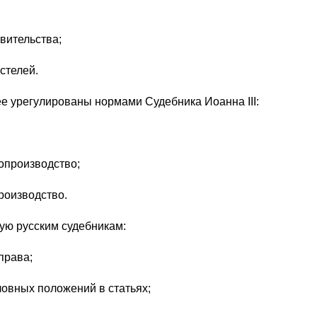
вительства;
стелей.
е урегулированы нормами Судебника Иоанна III:
опроизводство;
роизводство.
ную русским судебникам:
права;
ловных положений в статьях;