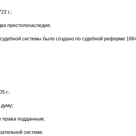
22 г.;
дка престолонаследия.
судебной системы было создано по судебной реформе 1864 
5 г.:
 думу;
е права подданным;
рательной системе.