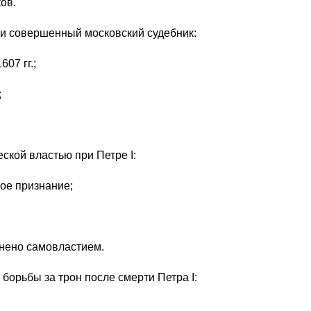
ов.
и совершенный московский судебник:
07 гг.;
;
ской властью при Петре I:
ое признание;
нено самовластием.
борьбы за трон после смерти Петра I: