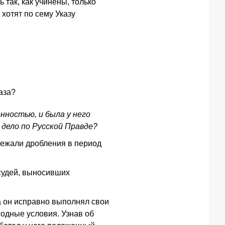
ь так, как учинены, только
 хотят по сему Указу
аза?
енностью, и была у него
 дело по Русской Правде?
збежали дробления в период
 судей, выносивших
да он исправно выполнял свои
годные условия. Узнав об