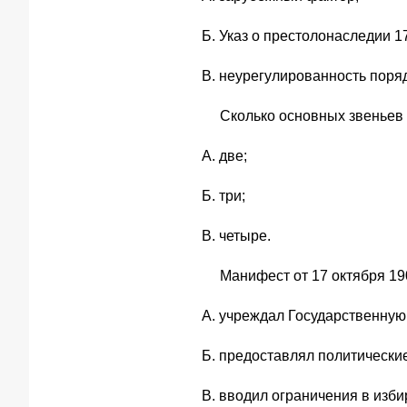
Б. Указ о престолонаследии 17
В. неурегулированность поря
Сколько основных звеньев 
А. две;
Б. три;
В. четыре.
Манифест от 17 октября 190
А. учреждал Государственную
Б. предоставлял политически
В. вводил ограничения в изби