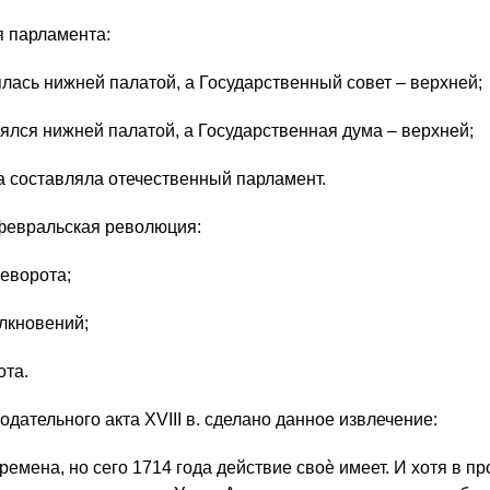
я парламента:
лась нижней палатой, а Государственный совет – верхней;
ялся нижней палатой, а Государственная дума – верхней;
а составляла отечественный парламент.
февральская революция:
реворота;
лкновений;
ота.
одательного акта XVIII в. сделано данное извлечение:
емена, но сего 1714 года действие своѐ имеет. И хотя в 