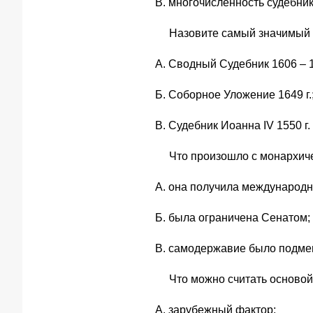
В. многочисленность судебник
Назовите самый значимый 
А. Сводный Судебник 1606 – 16
Б. Соборное Уложение 1649 г.
В. Судебник Иоанна IV 1550 г.
Что произошло с монархиче
А. она получила международн
Б. была ограничена Сенатом;
В. самодержавие было подме
Что можно считать основой 
А. зарубежный фактор;