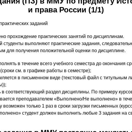
дания (ПЗ) в ММУ по предмету Ист
и права России (1/1)
практических заданий
но прохождение практических занятий по дисциплинам.
ий студенты выполняют практические задания, следователь
ым для получения положительной оценки по дисциплине.
полнять в течение всего учебного семестра до окончания с
(сроки см. в графике работы в семестре);
ляется в письменном виде (текстовый файл с титульным лис
));
ь в соответствующий раздел дисциплины. По примеру курсо
вается преподавателем «Выполнено/Не выполнено» в тече
у возможен только 1 раз в сроки загрузки письменных (курс
ыполнено» студент должен выполнить любые 3 задания на с