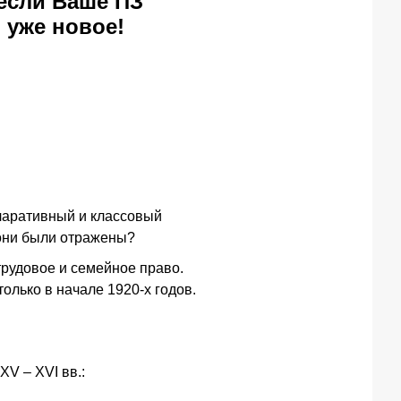
если Ваше ПЗ
ь уже новое!
кларативный и классовый
 они были отражены?
трудовое и семейное право.
олько в начале 1920-х годов.
XV – XVI вв.: