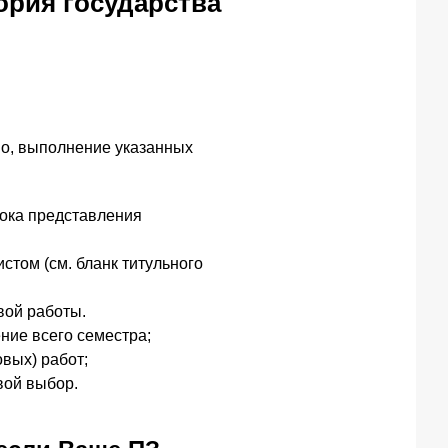
ория государства
но, выполнение указанных
рока представления
том (см. бланк титульного
вой работы.
ние всего семестра;
овых) работ;
вой выбор.