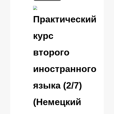
Практический
курс
второго
иностранного
языка (2/7)
(Немецкий