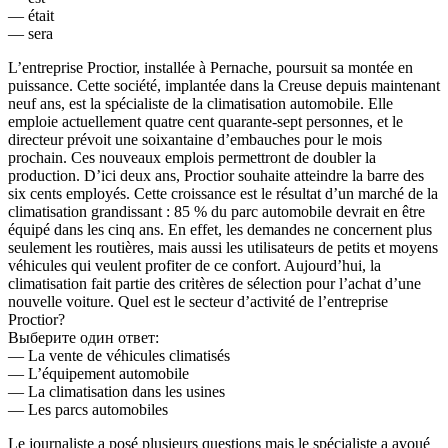
— était
— sera
L’entreprise Proctior, installée à Pernache, poursuit sa montée en
puissance. Cette société, implantée dans la Creuse depuis maintenant
neuf ans, est la spécialiste de la climatisation automobile. Elle
emploie actuellement quatre cent quarante-sept personnes, et le
directeur prévoit une soixantaine d’embauches pour le mois
prochain. Ces nouveaux emplois permettront de doubler la
production. D’ici deux ans, Proctior souhaite atteindre la barre des
six cents employés. Cette croissance est le résultat d’un marché de la
climatisation grandissant : 85 % du parc automobile devrait en être
équipé dans les cinq ans. En effet, les demandes ne concernent plus
seulement les routières, mais aussi les utilisateurs de petits et moyens
véhicules qui veulent profiter de ce confort. Aujourd’hui, la
climatisation fait partie des critères de sélection pour l’achat d’une
nouvelle voiture. Quel est le secteur d’activité de l’entreprise
Proctior?
Выберите один ответ:
— La vente de véhicules climatisés
— L’équipement automobile
— La climatisation dans les usines
— Les parcs automobiles
Le journaliste a posé plusieurs questions mais le spécialiste a avoué