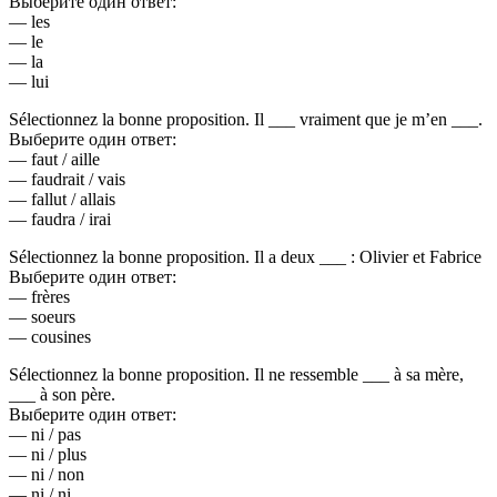
Выберите один ответ:
— les
— le
— la
— lui
Sélectionnez la bonne proposition. Il ___ vraiment que je m’en ___.
Выберите один ответ:
— faut / aille
— faudrait / vais
— fallut / allais
— faudra / irai
Sélectionnez la bonne proposition. Il a deux ___ : Olivier et Fabrice
Выберите один ответ:
— frères
— soeurs
— cousines
Sélectionnez la bonne proposition. Il ne ressemble ___ à sa mère,
___ à son père.
Выберите один ответ:
— ni / pas
— ni / plus
— ni / non
— ni / ni