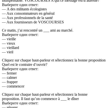
indispensable. VOSCOURSES A qui ce message est-il adressé?
Выберите один ответ:
— A des militants écologistes
— Aux consommateurs en général
— Aux professionnels de la santé
— Aux fournisseurs de VOSCOURSES
Ce matin, j’ai rencontré un ___ ami au marché.
Выберите один ответ:
— vieille
— vieux
— vieillard
— vieil
Cliquez sur chaque haut-parleur et sélectionnez la bonne proposition
Quel est le contraire d’ouvrir?
Выберите один ответ:
— fermer
— calmer
— frapper
— commencer
Cliquez sur chaque haut-parleur et sélectionnez la bonne
proposition. Il faut qu’on commence à ___ le dîner
Выберите один ответ:
— séparer