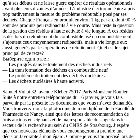
qu’à ses débuts et ne laisse guère espérer de résultats opérationnels
avant plusieurs dizaines d’années. L’industrie électronucléaire a pris
trop tardivement la mesure du problème redoutable posé par ses
déchets. Chaque Français en produit environ 1 kg par an, dont 90 %
sont des produits peu radioactifs à vie courte. Mais reste la question
de la gestion des résidus à haute activité à vie longue. A ces résidus
isolés lors du retraitement du combustible usé en combustible neuf
s’ajoutent ceux moyennement radioactifs, mais à vie longue eux
aussi, générés par les opérations de retraitement. Quel est le sujet
principal de ce texte?
Выберите один ответ:
— Les progrès dans le traitement des déchets industriels
— La transformation des déchets en combustible neuf
— Le problème du traitement des déchets nucléaires
— Les déchets nucléaires à haute activité.
Samuel Vultat 32, avenue Kléber 75017 Paris Monsieur Roulier,
Suite à notre entretien téléphonique du 16 janvier, je vous fais
parvenir par la présente les documents que vous m’avez demandés.
Vous trouverez donc la photocopie de mon diplôme de la Faculté de
Pharmacie de Nancy, ainsi que des lettres de recommandation de
trois anciens enseignants et de ma responsable de stage dans le
secteur de la recherche au sein du CNRS de Strasbourg. J’espère
que ces nouveaux éléments vous encourageront à prendre une
décision favorable à mon égard. Comme je vous l’ai précisé lors de