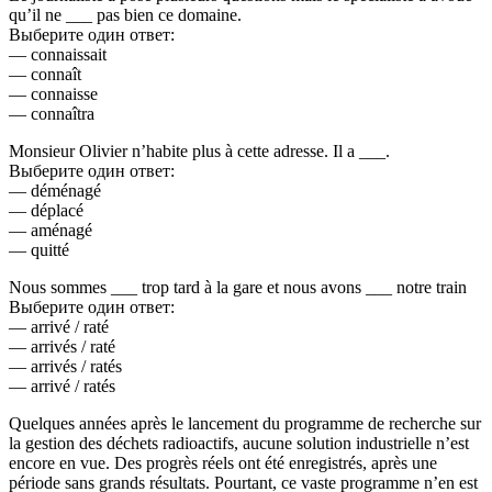
qu’il ne ___ pas bien ce domaine.
Выберите один ответ:
— connaissait
— connaît
— connaisse
— connaîtra
Monsieur Olivier n’habite plus à cette adresse. Il a ___.
Выберите один ответ:
— déménagé
— déplacé
— aménagé
— quitté
Nous sommes ___ trop tard à la gare et nous avons ___ notre train
Выберите один ответ:
— arrivé / raté
— arrivés / raté
— arrivés / ratés
— arrivé / ratés
Quelques années après le lancement du programme de recherche sur
la gestion des déchets radioactifs, aucune solution industrielle n’est
encore en vue. Des progrès réels ont été enregistrés, après une
période sans grands résultats. Pourtant, ce vaste programme n’en est