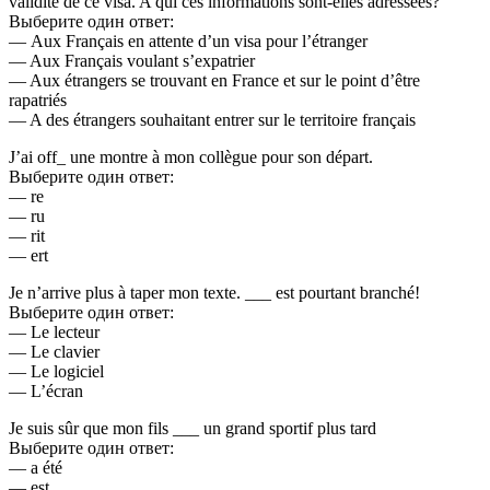
validité de ce visa. A qui ces informations sont-elles adressées?
Выберите один ответ:
— Aux Français en attente d’un visa pour l’étranger
— Aux Français voulant s’expatrier
— Aux étrangers se trouvant en France et sur le point d’être
rapatriés
— A des étrangers souhaitant entrer sur le territoire français
J’ai off_ une montre à mon collègue pour son départ.
Выберите один ответ:
— re
— ru
— rit
— ert
Je n’arrive plus à taper mon texte. ___ est pourtant branché!
Выберите один ответ:
— Le lecteur
— Le clavier
— Le logiciel
— L’écran
Je suis sûr que mon fils ___ un grand sportif plus tard
Выберите один ответ:
— a été
— est