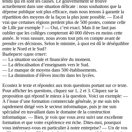
tendu qui en sont les causes. Le gouvernement se trouve
actuellement dans une situation délicate : nous souhaitons que la
dépense publique soit plus efficace, mais nous tenons à garantir la
répartition des moyens de la façon la plus juste possible. — Est-il
vrai que certaines régions perdent plus de 500 postes, comme celle
de Lille par exemple ? — Oui, c’est exact. Mais il ne faut pas
oublier que les collèges compteront 40 000 élèves en moins cette
année. Je vous rassure, nous avons tout pris en compte avant de
prendre ces décisions. Selon le ministre, à quoi est dû le déséquilibre
entre le Nord et le Sud?
Выберите один ответ:
— La situation sociale et financière du moment.
— La délocalisation d’enseignants vers le Sud.
— Le manque de moyens dans 500 établissements.
— La diminution d’élèves inscrits dans les lycées.
Ecoutez le texte et répondez aux trois questions portant sur ce texte.
Pour afficher les questions, cliquez sur 1, 2 et 3. Cliquez sur la
proposition qui répond le mieux à la question. Voici un exemple: —
A l’issue d’une formation commerciale générale, je me suis très
rapidement dirigé vers le secteur informatique, puis je me suis
spécialisé en travaillant dans le domaine de la construction
informatique. — Bien, je vois que vous avez suivi une excellente
formation et que votre expérience est riche. Dites-moi, pourquoi
vous intéressez-vous en particulier à notre entreprise? — Un de vos