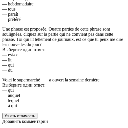
— hebdomadaire
— tous
— paraît
— préféré
Une phrase est proposée. Quatre parties de cette phrase sont
soulignées, cliquez sur la partie qui ne convient pas dans cette
phrase. Toi qui lit tellement de journaux, est-ce que tu peux me dire
les nouvelles du jour?
Выберите один ответ:
— est-ce
— lit
— qui
— du
Voici le supermarché ___ a ouvert la semaine dernière.
Выберите один ответ:
— qui
— auquel
— lequel
— à qui
Узнать стоимость
Добавить комментарий