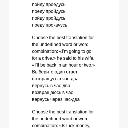
пойду проедусь
поеду пройдусь
пойду пройдусь
поеду прокачусь
Choose the best translation for
the underlined word or word
combination: «I’m going to go
for a drive,» he said to his wife.
«I’ll be back in an hour or two.»
Выберите один ответ:
возвращусь в час-два
вернусь в час-два
возвращаюсь в час
вернусь через час-два
Choose the best translation for
the underlined word or word
combination: «Is luck money,