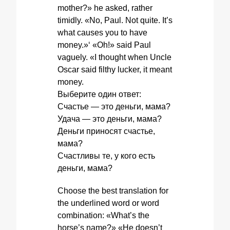
mother?» he asked, rather
timidly. «No, Paul. Not quite. It’s
what causes you to have
money.»‘ «Oh!» said Paul
vaguely. «I thought when Uncle
Oscar said filthy lucker, it meant
money.
Выберите один ответ:
Счастье — это деньги, мама?
Удача — это деньги, мама?
Деньги приносят счастье,
мама?
Счастливы те, у кого есть
деньги, мама?
Choose the best translation for
the underlined word or word
combination: «What’s the
horse’s name?» «He doesn’t