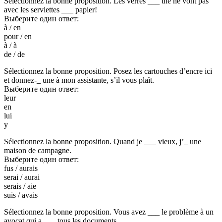
Sélectionnez la bonne proposition. Les verres ___ thé ne vont pas
avec les serviettes ___ papier!
Выберите один ответ:
à / en
pour / en
à / à
de / de
Sélectionnez la bonne proposition. Posez les cartouches d’encre ici
et donnez-_ une à mon assistante, s’il vous plaît.
Выберите один ответ:
leur
en
lui
y
Sélectionnez la bonne proposition. Quand je ___ vieux, j’_ une
maison de campagne.
Выберите один ответ:
fus / aurais
serai / aurai
serais / aie
suis / avais
Sélectionnez la bonne proposition. Vous avez ___ le problème à un
avocat qui a ___ tous les documents.