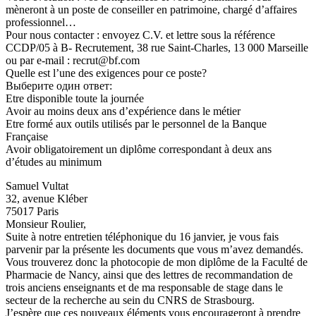
mèneront à un poste de conseiller en patrimoine, chargé d’affaires
professionnel…
Pour nous contacter : envoyez C.V. et lettre sous la référence
CCDP/05 à B- Recrutement, 38 rue Saint-Charles, 13 000 Marseille
ou par e-mail : recrut@bf.com
Quelle est l’une des exigences pour ce poste?
Выберите один ответ:
Etre disponible toute la journée
Avoir au moins deux ans d’expérience dans le métier
Etre formé aux outils utilisés par le personnel de la Banque
Française
Avoir obligatoirement un diplôme correspondant à deux ans
d’études au minimum
Samuel Vultat
32, avenue Kléber
75017 Paris
Monsieur Roulier,
Suite à notre entretien téléphonique du 16 janvier, je vous fais
parvenir par la présente les documents que vous m’avez demandés.
Vous trouverez donc la photocopie de mon diplôme de la Faculté de
Pharmacie de Nancy, ainsi que des lettres de recommandation de
trois anciens enseignants et de ma responsable de stage dans le
secteur de la recherche au sein du CNRS de Strasbourg.
J’espère que ces nouveaux éléments vous encourageront à prendre