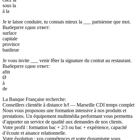
sous la
à la
Je te laisse conduire, tu connais mieux la ___ parisienne que moi.
Выберите один ответ:
surface
capitale
province
banlieue
Je vous invite ___ venir fêter la signature du contrat au restaurant.
Выберите один ответ:
afin
Ø
à
de
La Banque Française recherche:
Conseillers clientèle à distance h/f — Marseille CDI temps complet
Nous vous proposons une formation intensive à nos produits et
prestations. Un équipement multimédia performant vous permettra
d’apporter un service de qualité aux demandes de nos clients.
Votre profil : formation bac + 2/3 ou bac + expérience, capacité
d’écoute et aisance relationnelle.
Votre évolution : vos compétences et votre dynamisme vous