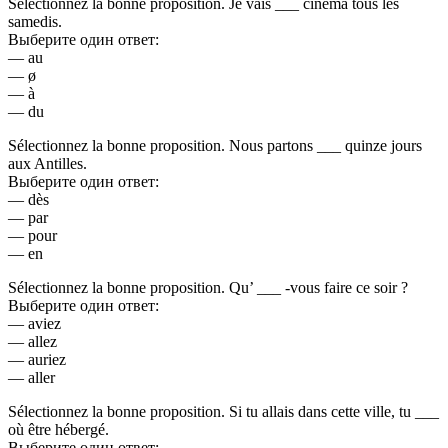
Sélectionnez la bonne proposition. Je vais ___ cinéma tous les
samedis.
Выберите один ответ:
— au
— ø
— à
— du
Sélectionnez la bonne proposition. Nous partons ___ quinze jours
aux Antilles.
Выберите один ответ:
— dès
— par
— pour
— en
Sélectionnez la bonne proposition. Qu’ ___ -vous faire ce soir ?
Выберите один ответ:
— aviez
— allez
— auriez
— aller
Sélectionnez la bonne proposition. Si tu allais dans cette ville, tu ___
où être hébergé.
Выберите один ответ: