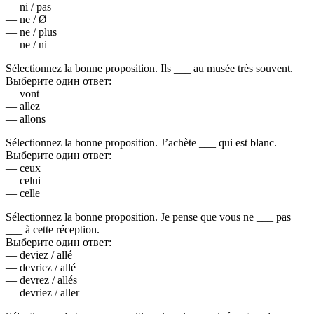
— ni / pas
— ne / Ø
— ne / plus
— ne / ni
Sélectionnez la bonne proposition. Ils ___ au musée très souvent.
Выберите один ответ:
— vont
— allez
— allons
Sélectionnez la bonne proposition. J’achète ___ qui est blanc.
Выберите один ответ:
— ceux
— celui
— celle
Sélectionnez la bonne proposition. Je pense que vous ne ___ pas
___ à cette réception.
Выберите один ответ:
— deviez / allé
— devriez / allé
— devrez / allés
— devriez / aller