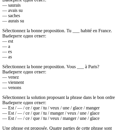
— saurais
— avais su
— saches
— aurais su
Sélectionnez la bonne proposition. Tu ___ habité en France.
Выберите один ответ:
— est
— a
— es
— as
Sélectionnez la bonne proposition. Vous ___ à Paris?
Выберите один ответ:
— venez
— viennent
— venons
Sélectionnez la solution proposant la phrase dans le bon ordre
Выберите один ответ:
— Est / — / ce / que / tu / veux / une / glace / manger
— Est / — / ce / que / tu / manger / veux / une / glace
— Est / — / ce / que / tu / veux / manger / une / glace
Une phrase est proposée. Quatre parties de cette phrase sont