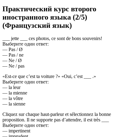
Практический курс второго
иностранного языка (2/5)
(Французский язык)
___ jette ___ ces photos, ce sont de bons souvenirs!
Выберите один ответ:
— Pas / Ø
— Pas / ne
— Ne / Ø
— Ne / pas
«Est-ce que c’est ta voiture ?» «Oui, c’est ___ .»
Выберите один ответ:
— la leur
— la mienne
— la vôtre
— la sienne
Cliquez sur chaque haut-parleur et sélectionnez la bonne
proposition. Il ne supporte pas d’attendre, il est très ___
Выберите один ответ:
— impertinent
— imprudent