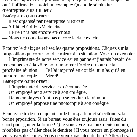
ou à l’affirmation. Voici un exemple: Quand le séminaire
d’entreprise aura-t-il lieu?
Выберите один ответ:
— Il est organisé par l’entreprise Medicam.
— A l’hôtel Crillon-Madeleine.
— Le lieu n’a pas encore été choisi.
— Nous ne connaissons pas encore la date exacte.
Ecoutez le dialogue et lisez les quatre propositions. Cliquez sur la
proposition qui correspond le mieux à la situation. Voici un exemple:
— L’imprimante de notre service est en panne et j’aurais besoin de
me connecter à la vôtre pour imprimer l’ordre du jour de la
prochaine réunion. — Je l’ai imprimé en double, tu n’as qu’à en
prendre une copie. — Merci!
Выберите один ответ:
— L’imprimante du service est déconnectée.
— Un employé rend service à son collègue.
— Deux employés n’ont pas pu se rendre à la réunion.
— Un employé propose une photocopie à son collègue.
Ecoutez le texte en cliquant sur le haut-parleur et sélectionnez la
bonne prposition. Si au bureau vous êtes toujours assis, faites du
sport pour garder la forme ! Que vous ayez mal aux dents ou non,
n’oubliez pas d’aller chez le dentiste ! Il vous mettra un plombage si
vous avez des caries. Vous ne voyez pas bien de loin ? Allez chez