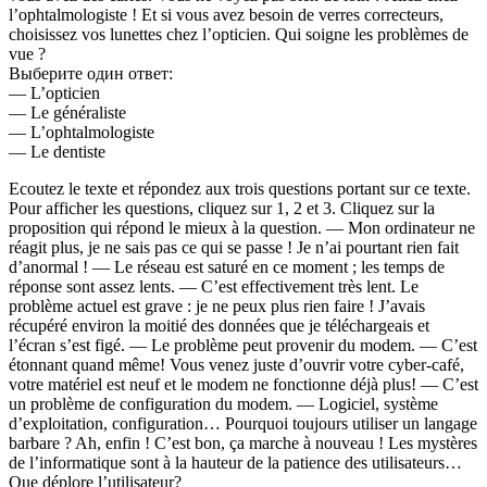
l’ophtalmologiste ! Et si vous avez besoin de verres correcteurs,
choisissez vos lunettes chez l’opticien. Qui soigne les problèmes de
vue ?
Выберите один ответ:
— L’opticien
— Le généraliste
— L’ophtalmologiste
— Le dentiste
Ecoutez le texte et répondez aux trois questions portant sur ce texte.
Pour afficher les questions, cliquez sur 1, 2 et 3. Cliquez sur la
proposition qui répond le mieux à la question. — Mon ordinateur ne
réagit plus, je ne sais pas ce qui se passe ! Je n’ai pourtant rien fait
d’anormal ! — Le réseau est saturé en ce moment ; les temps de
réponse sont assez lents. — C’est effectivement très lent. Le
problème actuel est grave : je ne peux plus rien faire ! J’avais
récupéré environ la moitié des données que je téléchargeais et
l’écran s’est figé. — Le problème peut provenir du modem. — C’est
étonnant quand même! Vous venez juste d’ouvrir votre cyber-café,
votre matériel est neuf et le modem ne fonctionne déjà plus! — C’est
un problème de configuration du modem. — Logiciel, système
d’exploitation, configuration… Pourquoi toujours utiliser un langage
barbare ? Ah, enfin ! C’est bon, ça marche à nouveau ! Les mystères
de l’informatique sont à la hauteur de la patience des utilisateurs…
Que déplore l’utilisateur?