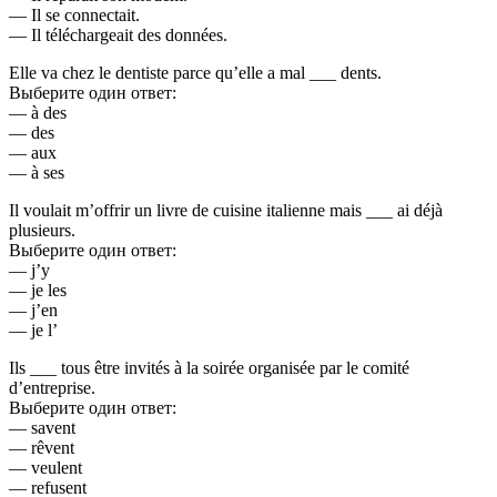
— Il se connectait.
— Il téléchargeait des données.
Elle va chez le dentiste parce qu’elle a mal ___ dents.
Выберите один ответ:
— à des
— des
— aux
— à ses
Il voulait m’offrir un livre de cuisine italienne mais ___ ai déjà
plusieurs.
Выберите один ответ:
— j’y
— je les
— j’en
— je l’
Ils ___ tous être invités à la soirée organisée par le comité
d’entreprise.
Выберите один ответ:
— savent
— rêvent
— veulent
— refusent