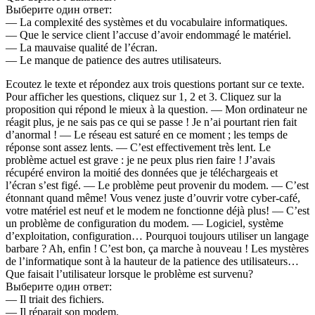
Выберите один ответ:
— La complexité des systèmes et du vocabulaire informatiques.
— Que le service client l’accuse d’avoir endommagé le matériel.
— La mauvaise qualité de l’écran.
— Le manque de patience des autres utilisateurs.
Ecoutez le texte et répondez aux trois questions portant sur ce texte.
Pour afficher les questions, cliquez sur 1, 2 et 3. Cliquez sur la
proposition qui répond le mieux à la question. — Mon ordinateur ne
réagit plus, je ne sais pas ce qui se passe ! Je n’ai pourtant rien fait
d’anormal ! — Le réseau est saturé en ce moment ; les temps de
réponse sont assez lents. — C’est effectivement très lent. Le
problème actuel est grave : je ne peux plus rien faire ! J’avais
récupéré environ la moitié des données que je téléchargeais et
l’écran s’est figé. — Le problème peut provenir du modem. — C’est
étonnant quand même! Vous venez juste d’ouvrir votre cyber-café,
votre matériel est neuf et le modem ne fonctionne déjà plus! — C’est
un problème de configuration du modem. — Logiciel, système
d’exploitation, configuration… Pourquoi toujours utiliser un langage
barbare ? Ah, enfin ! C’est bon, ça marche à nouveau ! Les mystères
de l’informatique sont à la hauteur de la patience des utilisateurs…
Que faisait l’utilisateur lorsque le problème est survenu?
Выберите один ответ:
— Il triait des fichiers.
— Il réparait son modem.