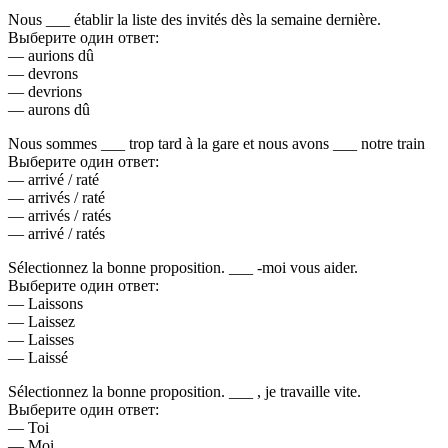
Nous ___ établir la liste des invités dès la semaine dernière.
Выберите один ответ:
— aurions dû
— devrons
— devrions
— aurons dû
Nous sommes ___ trop tard à la gare et nous avons ___ notre train
Выберите один ответ:
— arrivé / raté
— arrivés / raté
— arrivés / ratés
— arrivé / ratés
Sélectionnez la bonne proposition. ___ -moi vous aider.
Выберите один ответ:
— Laissons
— Laissez
— Laisses
— Laissé
Sélectionnez la bonne proposition. ___ , je travaille vite.
Выберите один ответ:
— Toi
— Moi