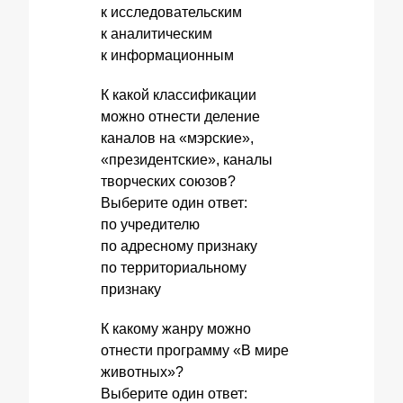
к исследовательским
к аналитическим
к информационным
К какой классификации
можно отнести деление
каналов на «мэрские»,
«президентские», каналы
творческих союзов?
Выберите один ответ:
по учредителю
по адресному признаку
по территориальному
признаку
К какому жанру можно
отнести программу «В мире
животных»?
Выберите один ответ: