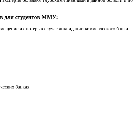
и эксперты обладают глубокими знаниями в данной области и по
в для студентов ММУ:
мещение их потерь в случае ликвидации коммерческого банка.
рческих банках