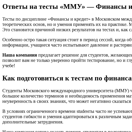
Ответы на тесты «ММУ» — Финансы и к
Тесты по дисциплине «Финансы и кредит» в Московском междун
теоретических основ, но и умения применять их на практике.
Это становится причиной низких результатов на тестах и, как с
Особенно остро такая ситуация стоит в период сессий, когда о
информации, учащиеся часто испытывают давление и растерянно
Наша компания
предлагает решение для студентов, желающих
позволит вам не только уверенно пройти тестирование, но и г
учебе!
Как подготовиться к тестам по финанс
Студенты Московского международного университета (ММУ) ча
большое количество терминов и необходимость применения мат
неуверенность в своих знаниях, что может негативно сказаться 
В условиях ограниченного времени studенты часто не успевают
студентов гибкости и умения адаптироваться к различным зад
дополнительные затруднения.
Наша компания готова оказать помощь студентам в подготовке 