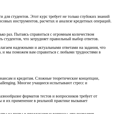
для студентов. Этот курс требует не только глубоких знаний
нсовых инструментов, расчетах и анализе кредитных операций.
лько раз. Пытаясь справиться с огромным количеством
ь студентов, что затрудняет правильный выбор ответов.
лагаем надежными и актуальными ответами на задания, что
ю
, и мы поможем вам справиться с любыми трудностями в
инансам и кредитам. Сложные теоретические концепции,
allenging. Многие учащиеся испытывают стресс и
азнообразие форматов тестов и вопросников требует от
ы и их применение в реальной практике вызывает
еты на тесты и предлагаемые вопросы, что позволяет