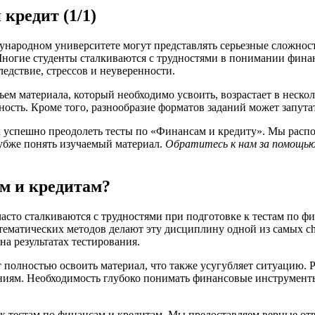
редит (1/1)
ародном университете могут представлять серьезные сложности 
 Многие студенты сталкиваются с трудностями в понимании фина
ледствие, стрессов и неуверенности.
бъем материала, который необходимо усвоить, возрастает в неско
сть. Кроме того, разнообразие форматов заданий может запутат
 успешно преодолеть тесты по «Финансам и кредиту». Мы распо
лубже понять изучаемый материал.
Обратитесь к нам за помощь
ам и кредитам?
сто сталкиваются с трудностями при подготовке к тестам по ф
ематических методов делают эту дисциплину одной из самых ch
на результатах тестирования.
 полностью освоить материал, что также усугубляет ситуацию. Р
аниям. Необходимость глубоко понимать финансовые инструмент
к тестам по финансам и кредитам. Мы предоставляем верные отв