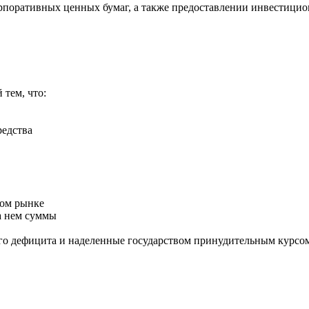
рпоративных ценных бумаг, а также предоставлении инвестицио
тем, что:
редства
вом рынке
а нем суммы
го дефицита и наделенные государством принудительным курсо