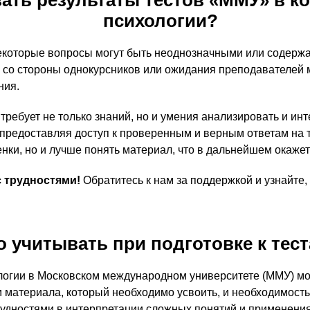
ать результаты тестов «ММУ» в к
психологии?
 некоторые вопросы могут быть неоднозначными или содерж
е со стороны однокурсников или ожидания преподавателей м
ния.
требует не только знаний, но и умения анализировать и и
предоставляя доступ к проверенным и верным ответам на т
енки, но и лучше понять материал, что в дальнейшем окаже
с трудностями!
Обратитесь к нам за поддержкой и узнайте,
о учитывать при подготовке к тес
ологии в Московском международном университете (ММУ) м
м материала, который необходимо усвоить, и необходимост
удностями в интерпретации сложных понятий и применения 