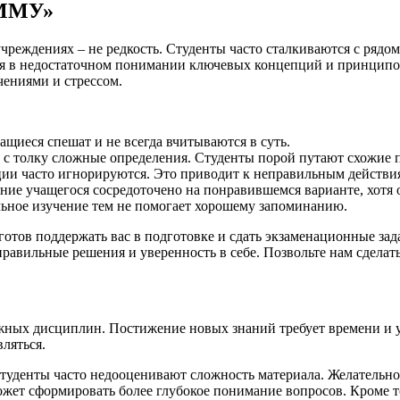
«ММУ»
чреждениях – не редкость. Студенты часто сталкиваются с рядом
я в недостаточном понимании ключевых концепций и принципов
чениями и стрессом.
щиеся спешат и не всегда вчитываются в суть.
с толку сложные определения. Студенты порой путают схожие 
ии часто игнорируются. Это приводит к неправильным действи
ние учащегося сосредоточено на понравившемся варианте, хотя 
льное изучение тем не помогает хорошему запоминанию.
 готов поддержать вас в подготовке и сдать экзаменационные з
правильные решения и уверенность в себе. Позвольте нам сдела
ожных дисциплин. Постижение новых знаний требует времени и 
вляться.
Студенты часто недооценивают сложность материала. Желательн
ет сформировать более глубокое понимание вопросов. Кроме то