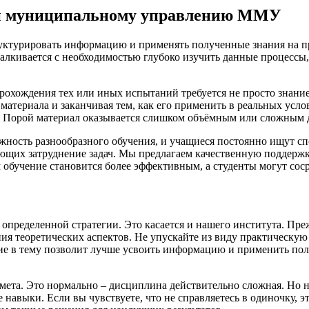
у и муниципальному управлению ММУ
уктурировать информацию и применять полученные знания на пр
алкивается с необходимостью глубоко изучить данные процессы
охождения тех или иных испытаний требуется не просто знание 
атериала и заканчивая тем, как его применить в реальных усло
. Порой материал оказывается слишком объёмным или сложным 
жность разнообразного обучения, и учащиеся постоянно ищут с
их затруднение задач. Мы предлагаем качественную поддержку
обучение становится более эффективным, а студенты могут соср
пределенной стратегии. Это касается и нашего института. Преж
ения теоретических аспектов. Не упускайте из виду практическ
ие в тему позволит лучше усвоить информацию и применить пол
мета. Это нормально – дисциплина действительно сложная. Но 
навыки. Если вы чувствуете, что не справляетесь в одиночку, 