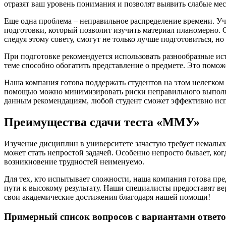
отразят ваш уровень понимания и позволят выявить слабые мес
Еще одна проблема – неправильное распределение времени. Уч
подготовки, который позволит изучить материал планомерно. 
следуя этому совету, смогут не только лучше подготовиться, н
При подготовке рекомендуется использовать разнообразные и
теме способно обогатить представление о предмете. Это помож
Наша компания готова поддержать студентов на этом нелегком
помощью можно минимизировать риски неправильного выполнен
данным рекомендациям, любой студент сможет эффективно исп
Преимущества сдачи теста «ММУ»
Изучение дисциплин в университете зачастую требует немалы
может стать непростой задачей. Особенно непросто бывает, ко
возникновение трудностей неименуемо.
Для тех, кто испытывает сложности, наша компания готова пр
пути к высокому результату. Наши специалисты предоставят в
свои академические достижения благодаря нашей помощи!
Примерный список вопросов с вариантами ответо