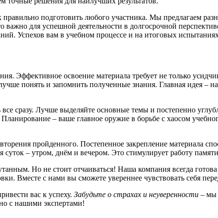
м точные решения для наилучших результатов.
к правильно подготовить любого участника. Мы предлагаем разн
Это важно для успешной деятельности в долгосрочной перспекти
аний. Успехов вам в учебном процессе и на итоговых испытаниях
ния. Эффективное освоение материала требует не только усидчи
лучше понять и запомнить полученные знания. Главная идея – 
 все сразу. Лучше выделяйте основные темы и постепенно углубл
Планирование – ваше главное оружие в борьбе с хаосом учебного
торения пройденного. Постепенное закрепление материала спос
я суток – утром, днём и вечером. Это стимулирует работу памя
утанным. Но не стоит отчаиваться! Наша компания всегда гото
овки. Вместе с нами вы сможете увереннее чувствовать себя пе
ривести вас к успеху.
Забудьте о страхах и неуверенности
– мы 
но с нашими экспертами!