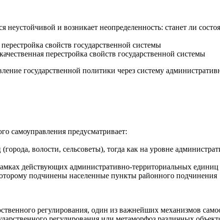
ся неустойчивой и возникает неопределенность: станет ли состо
 перестройка свойств государственной системы
 качественная перестройка свойств государственной системы
ление государственной политики через систему административн
го самоуправления предусматривает:
орода, волости, сельсоветы), тогда как на уровне администрат
 рамках действующих административно-территориальных единиц
 которому подчинены населенные пункты районного подчинения
арственного регулирования, один из важнейших механизмов сам
ударственного регулирования или метаморфоз различных объект