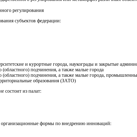
нного регулирования
вания субъектов федерации:
рситетские и курортные города, наукограды и закрытые админи
о (областного) подчинения, а также малые города
о (областного) подчинения, а также малые города, промышленны
ерриториальные образования (ЗАТО)
е состоит из палат:
е организационные формы по внедрению инноваций: