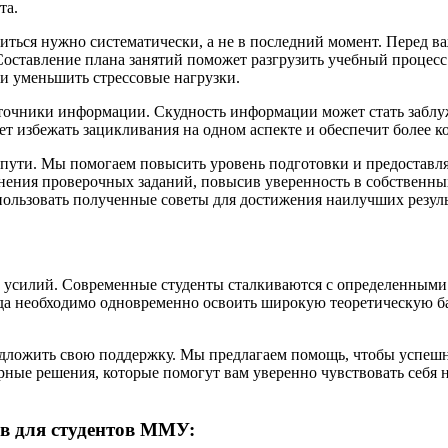
та.
иться нужно систематически, а не в последний момент. Перед в
Составление плана занятий поможет разгрузить учебный процесс
о и уменьшить стрессовые нагрузки.
сточники информации. Скудность информации может стать заблу
ет избежать зацикливания на одном аспекте и обеспечит более к
 пути. Мы помогаем повысить уровень подготовки и предоставл
ия проверочных заданий, повысив уверенность в собственных 
ользовать полученные советы для достижения наилучших резуль
х усилий. Современные студенты сталкиваются с определенными
гда необходимо одновременно освоить широкую теоретическую ба
едложить свою поддержку. Мы предлагаем помощь, чтобы успешн
ерные решения, которые помогут вам уверенно чувствовать себя
в для студентов ММУ: