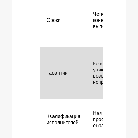
Четкое указание
Сроки
конечных сроков
выполнения работ
Конфиденциальнос
уникальность,
Гарантии
возможность
исправлений
Наличие
Квалификация
профильного
исполнителей
образования и опы