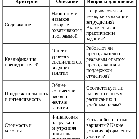
Критерий
Описание
Вопросы для оценки
Покрываются ли
Набор тем и
темы, вызывающие
навыков,
затруднения?
Содержание
которые
Включены ли
охватываются
практические
программой
задания?
Работают ли
Опыт и
преподаватели с
уровень
Квалификация
реальным опытом
специалистов,
преподавателей
преподавания и
ведущих
поддержкой
занятия
студентов?
Общее
Соответствует ли
количество
Продолжительность
нагрузка вашему
часов и
и интенсивность
расписанию и
частота
учебным целям?
занятий
Финансовая
Есть ли бесплатные
нагрузка и
Стоимость и
варианты? Какие
внутренняя
условия
условия оформления
политика
участия?