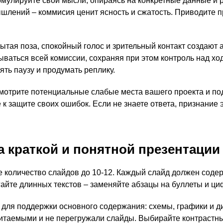
мулируйте свои мысли, опираясь на конкретные данные и 
лений – коммисия ценит ясность и сжатость. Приводите пр
ытая поза, спокойный голос и зрительный контакт создают 
ываться всей комиссии, сохраняя при этом контроль над х
ять паузу и продумать реплику.
отрите потенциальные слабые места вашего проекта и под
е к защите своих ошибок. Если не знаете ответа, признание
а краткой и понятной презентации
е количество слайдов до 10-12. Каждый слайд должен содер
гайте длинных текстов – заменяйте абзацы на буллеты и ц
 для поддержки основного содержания: схемы, графики и 
итаемыми и не перегружали слайды. Выбирайте контрастны