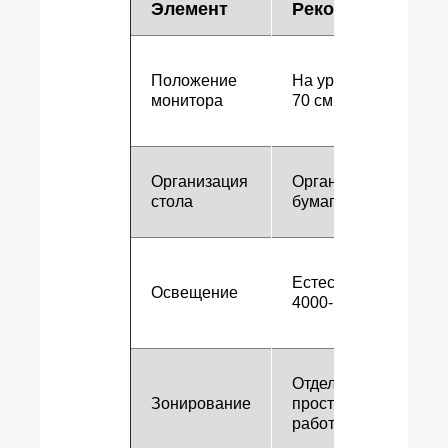
Элемент
Рекомендация
Положение
На уровне глаз, 50-
монитора
70 см от лица
Организация
Органайзеры для
стола
бумаг и канцелярии
Естественный или
Освещение
4000-5000 К
Отдельные
Зонирование
пространства для
работы и отдыха