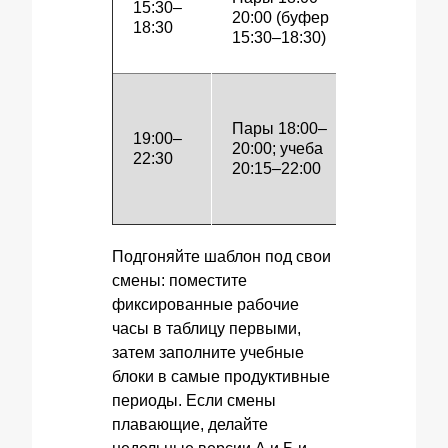
15:30–
20:00 (буфер
работа
18:30
15:30–18:30)
17:30
Пары 18:00–
Работа
19:00–
20:00; учеба
проект
22:30
20:15–22:00
21:00
Подгоняйте шаблон под свои
смены: поместите
фиксированные рабочие
часы в таблицу первыми,
затем заполните учебные
блоки в самые продуктивные
периоды. Если смены
плавающие, делайте