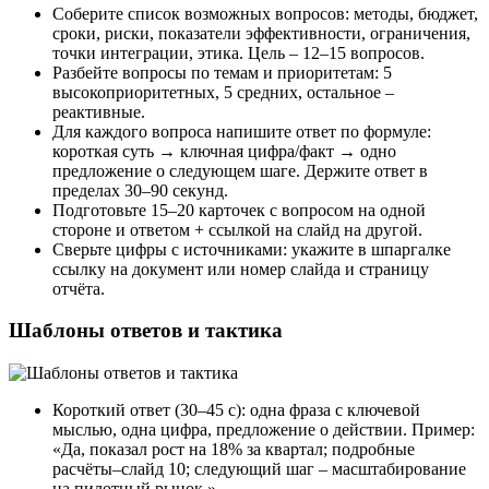
Соберите список возможных вопросов: методы, бюджет,
сроки, риски, показатели эффективности, ограничения,
точки интеграции, этика. Цель – 12–15 вопросов.
Разбейте вопросы по темам и приоритетам: 5
высокоприоритетных, 5 средних, остальное –
реактивные.
Для каждого вопроса напишите ответ по формуле:
короткая суть → ключная цифра/факт → одно
предложение о следующем шаге. Держите ответ в
пределах 30–90 секунд.
Подготовьте 15–20 карточек с вопросом на одной
стороне и ответом + ссылкой на слайд на другой.
Сверьте цифры с источниками: укажите в шпаргалке
ссылку на документ или номер слайда и страницу
отчёта.
Шаблоны ответов и тактика
Короткий ответ (30–45 с): одна фраза с ключевой
мыслью, одна цифра, предложение о действии. Пример:
«Да, показал рост на 18% за квартал; подробные
расчёты–слайд 10; следующий шаг – масштабирование
на пилотный рынок.»