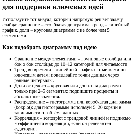
для поддержки ключевых идей
Используйте тот визуал, который напрямую решает задачу
слайда: сравнение – столбчатая диаграмма, тренд – линейный
график, доли – круговая диаграмма с не более чем 5
сегментами.
Как подобрать диаграмму под идею
Сравнение между элементами – групповые столбцы или
бок о бок столбцы; до 10–12 категорий для читаемости.
Тренд во времени – линейный график с отметками по
ключевым датам; показывайте точки данных через
равные интервалы.
Доли от целого – круговая или донатная диаграмма
только при 2–5 сегментах; подпишите проценты и
абсолютные значения.
Распределение – гистограмма или коробчатая диаграмма
(boxplot); для гистограммы используй 5–20 корзин в
зависимости от объёма данных.
Корреляция – scatterplot с трендовой линией и подписью
коэффициента корреляции, если он релевантен
аудитории.