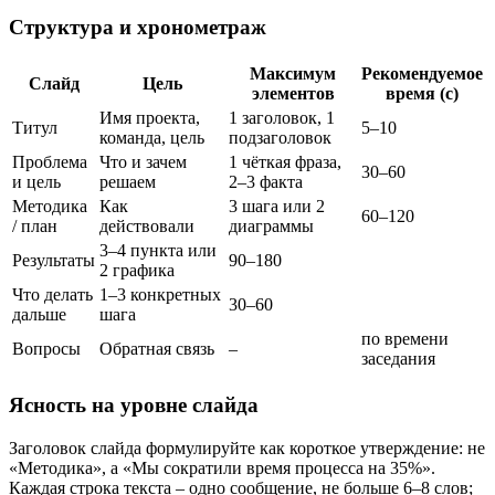
Структура и хронометраж
Максимум
Рекомендуемое
Слайд
Цель
элементов
время (с)
Имя проекта,
1 заголовок, 1
Титул
5–10
команда, цель
подзаголовок
Проблема
Что и зачем
1 чёткая фраза,
30–60
и цель
решаем
2–3 факта
Методика
Как
3 шага или 2
60–120
/ план
действовали
диаграммы
3–4 пункта или
Результаты
90–180
2 графика
Что делать
1–3 конкретных
30–60
дальше
шага
по времени
Вопросы
Обратная связь
–
заседания
Ясность на уровне слайда
Заголовок слайда формулируйте как короткое утверждение: не
«Методика», а «Мы сократили время процесса на 35%».
Каждая строка текста – одно сообщение, не больше 6–8 слов;