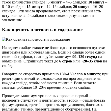
такое количество слайдов:
5 минут
– 4–6 слайдов;
10 минут
–
8–10 слайдов;
15 минут
– 12–15 слайдов;
20 минут
– 16–20
слайдов. Эти числа предполагают, что в презентации есть
вступление, 2–5 слайдов с ключевыми результатами и
заключение.
Как оценить плотность и содержание
На одном слайде ставьте не более одного основного пункта:
диаграмма или ключевая мысль. Если на слайде более одной
сложной графики, планируйте минимум
90–120 секунд
на
объяснение. Ограничьте текст до
6 строк
или ~
20–35 слов
на
слайд.
Говорите со скоростью примерно
130–150 слов в минуту
; при
репетиции отмечайте, сколько слов вы проговариваете на
каждом слайде, чтобы соблюсти тайминг. Если читаете
заметки, добавьте 10–20% времени к оценке слайда.
Проведите минимум три полных прогона: первый –
проверить структуру и длительность, второй – отшлифовать
формулировки, третий – прогнать при условиях, близких к
реальным (таймер, презентационное оборудование). На