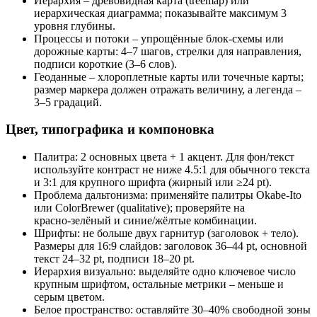
Иерархия – древовидная карта (treemap) или
иерархическая диаграмма; показывайте максимум 3
уровня глубины.
Процессы и потоки – упрощённые блок-схемы или
дорожные карты: 4–7 шагов, стрелки для направления,
подписи короткие (3–6 слов).
Геоданные – хлороплетные карты или точечные карты;
размер маркера должен отражать величину, а легенда –
3–5 градаций.
Цвет, типографика и компоновка
Палитра: 2 основных цвета + 1 акцент. Для фон/текст
используйте контраст не ниже 4.5:1 для обычного текста
и 3:1 для крупного шрифта (жирный или ≥24 pt).
Проблема дальтонизма: применяйте палитры Okabe‑Ito
или ColorBrewer (qualitative); проверяйте на
красно‑зелёный и синие/жёлтые комбинации.
Шрифты: не больше двух гарнитур (заголовок + тело).
Размеры для 16:9 слайдов: заголовок 36–44 pt, основной
текст 24–32 pt, подписи 18–20 pt.
Иерархия визуально: выделяйте одно ключевое число
крупным шрифтом, остальные метрики – меньше и
серым цветом.
Белое пространство: оставляйте 30–40% свободной зоны