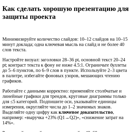
Как сделать хорошую презентацию для
защиты проекта
Минимизируйте количество слайдов: 10–12 слайдов на 10–15
минут доклада; одна ключевая мысль на слайд и не более 40
слов текста.
Настройте визуал: заголовки 28–36 pt, основной текст 20–24
pt; контраст текста к фону не ниже 4.5:1. Ограничьте буллеты
до 5–6 пунктов, по 6–9 слов в пункте. Используйте 2–3 цвета
в палитре, избегайте фоновых узоров, мешающих чтению
графиков.
Работайте с данными корректно: применяйте столбчатые и
линейные графики для трендов, круговые диаграммы только
для ≤5 категорий. Подпишите оси, указывайте единицы
измерения, округляйте числа до 1–2 значимых знаков.
Выделяйте одну цифру как
ключевое доказательство
,
например: «выручка +23% (Q1→Q2)», «снижение затрат на
14%».