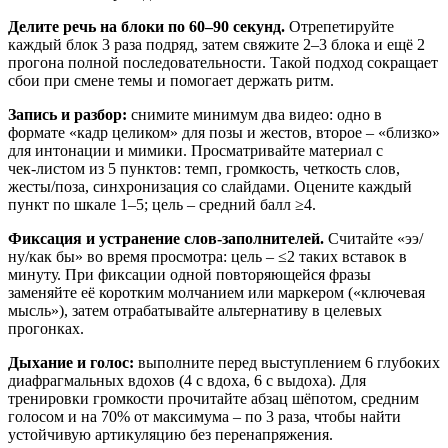
Делите речь на блоки по 60–90 секунд.
Отрепетируйте
каждый блок 3 раза подряд, затем свяжите 2–3 блока и ещё 2
прогона полной последовательности. Такой подход сокращает
сбои при смене темы и помогает держать ритм.
Запись и разбор:
снимите минимум два видео: одно в
формате «кадр целиком» для позы и жестов, второе – «близко»
для интонации и мимики. Просматривайте материал с
чек‑листом из 5 пунктов: темп, громкость, четкость слов,
жесты/поза, синхронизация со слайдами. Оцените каждый
пункт по шкале 1–5; цель – средний балл ≥4.
Фиксация и устранение слов‑заполнителей.
Считайте «ээ/
ну/как бы» во время просмотра: цель – ≤2 таких вставок в
минуту. При фиксации одной повторяющейся фразы
заменяйте её коротким молчанием или маркером («ключевая
мысль»), затем отрабатывайте альтернативу в целевых
прогонках.
Дыхание и голос:
выполните перед выступлением 6 глубоких
диафрагмальных вдохов (4 с вдоха, 6 с выдоха). Для
тренировки громкости прочитайте абзац шёпотом, средним
голосом и на 70% от максимума – по 3 раза, чтобы найти
устойчивую артикуляцию без перенапряжения.