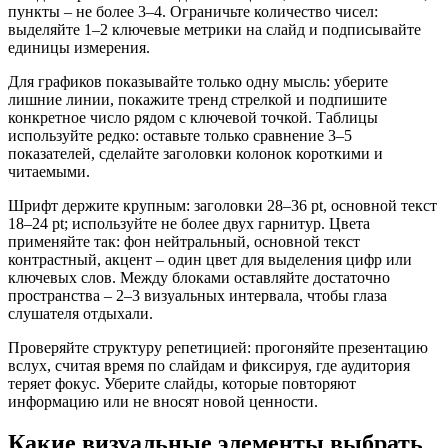
пункты – не более 3–4. Ограничьте количество чисел:
выделяйте 1–2 ключевые метрики на слайд и подписывайте
единицы измерения.
Для графиков показывайте только одну мысль: уберите
лишние линии, покажите тренд стрелкой и подпишите
конкретное число рядом с ключевой точкой. Таблицы
используйте редко: оставьте только сравнение 3–5
показателей, сделайте заголовки колонок короткими и
читаемыми.
Шрифт держите крупным: заголовки 28–36 pt, основной текст
18–24 pt; используйте не более двух гарнитур. Цвета
применяйте так: фон нейтральный, основной текст
контрастный, акцент – один цвет для выделения цифр или
ключевых слов. Между блоками оставляйте достаточно
пространства – 2–3 визуальных интервала, чтобы глаза
слушателя отдыхали.
Проверяйте структуру репетицией: прогоняйте презентацию
вслух, считая время по слайдам и фиксируя, где аудитория
теряет фокус. Уберите слайды, которые повторяют
информацию или не вносят новой ценности.
Какие визуальные элементы выбрать