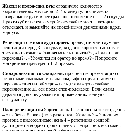
Жесты и положение рук:
ограничьте количество
выразительных жестов до 2–4 в минуту; после жеста
возвращайте руки в нейтральное положение на 1–2 секунды.
Практикуйте перед камерой: отмечайте жесты, которые
отвлекают, и заменяйте их спокойными движениями вдоль
корпуса.
Репетиция с живой аудиторией:
проведите минимум две
репетиции перед 3–5 людьми, выдайте короткую анкету с
тремя вопросами: «Главная мысль понятна?», «Плавны ли
переходы?», «Уложился ли оратор во время?» Попросите
конкретные примеры и 1–2 правки.
Синхронизация со слайдами:
прогоняйте презентацию с
реальными слайдами и кликером; зафиксируйте момент
переключения на таймере – цель для каждого слайда:
переключение ≤1 сек после слов‑подсказки. Если слайд
держится дольше, укажите в примечаниях точную
фразу‑метку.
План репетиций на 5 дней:
день 1 – 2 прогонa текста; день 2
– отработка блоков (по 3 раза каждый); день 3 – 3 полных
прогона с видеозаписью; день 4 – репетиция с живой
аудиторией и корректировки; день 5 – «прогон в костюме»,
синхронизация с техникой и финальная запись.