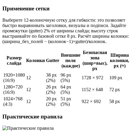
Применение сетки
Выберите 12-колоночную сетку для гибкости: это позволяет
быстро выравнивать заголовки, визуалы и подписи. Задайте
промежутки (gutter) 2% от ширины слайда; высоту строк
выстраивайте по базовой сетке 8 px. Расчёт ширины колонки:
(ширина_без_полей − (колонок−1)×gutter)/колонок.
Безопасная
Внешние
Ширина
Размер
зона
Колонки
Gutter
поля
колонки,
слайда
(шир×выс),
(каждое)
px (≈)
px
1920×1080
38 px
96 px
12
1728 × 972
109 px
(16:9)
(2%)
(5%)
1280×720
26 px
64 px
12
1152 × 648
72 px
(16:9)
(2%)
(5%)
1024×768
20 px
51 px
12
922 × 692
58 px
(4:3)
(2%)
(5%)
Практические правила