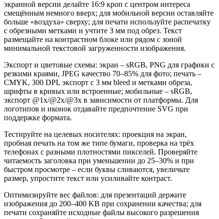
экранной версии делайте 16:9 кроп с центром интереса
смещённым немного вверх; для мобильной версии оставляйте
больше «воздуха» сверху; для печати используйте распечатку
с обрезными метками и учтите 3 мм под обрез. Текст
размещайте на контрастном блоке или рядом с зоной
минимальной текстовой загруженности изображения.
Экспорт и цветовые схемы: экран – sRGB, PNG для графики с
резкими краями, JPEG качество 70–85% для фото; печать –
CMYK, 300 DPI, экспорт с 3 мм bleed и метками обреза,
шрифты в кривых или встроенные; мобильные – sRGB,
экспорт @1x/@2x/@3x в зависимости от платформы. Для
логотипов и иконок отдавайте предпочтение SVG при
поддержке формата.
Тестируйте на целевых носителях: проекция на экран,
пробная печать на том же типе бумаги, проверка на трёх
телефонах с разными плотностями пикселей. Проверяйте
читаемость заголовка при уменьшении до 25–30% и при
быстром просмотре – если буквы сливаются, увеличьте
размер, упростите текст или усиливайте контраст.
Оптимизируйте вес файлов: для презентаций держите
изображения до 200–400 KB при сохранении качества; для
печати сохраняйте исходные файлы высокого разрешения