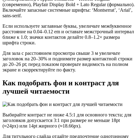
(современно), Playfair Display Bold + Lato Regular (формально).
Включайте запасные системные шрифты: ‘Montserrat’, ‘Arial’,
sans-serif.
Если используете заглавные буквы, увеличьте межбуквенное
расстояние на 0.04–0.12 em и оставьте межстрочный интервал
ближе к 1.0; значки контактов делайте 0.8–1.2× размера
шрифта строки.
Для зала с расстоянием просмотра свыше 3 м увеличьте
заголовок на 20–30% и поднимите размер контактной строки
до 20–26 pt; перед показом проверьте видимость на полном
экране и скорректируйте по факту.
Как подобрать фон и контраст для
лучшей читаемости
Выбирайте контраст не ниже 4.5:1 для основного текста; для
заголовков допускается 3:1 при размере не меньше 18pt
(≈24px) или 14pt жирного (≈18.66px).
Для титульного слайда отдайте предпочтение однотонному