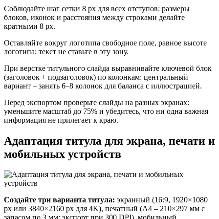
Соблюдайте шаг сетки 8 px для всех отступов: размеры
блоков, иконок и расстояния между строками делайте
кратными 8 px.
Оставляйте вокруг логотипа свободное поле, равное высоте
логотипа; текст не ставьте в эту зону.
При верстке титульного слайда выравнивайте ключевой блок
(заголовок + подзаголовок) по колонкам: центральный
вариант – занять 6–8 колонок для баланса с иллюстрацией.
Перед экспортом проверьте слайды на разных экранах:
уменьшите масштаб до 75% и убедитесь, что ни одна важная
информация не прилегает к краю.
Адаптация титула для экрана, печати и
мобильных устройств
Создайте три варианта титула:
экранный (16:9, 1920×1080
px или 3840×2160 px для 4K), печатный (A4 – 210×297 мм с
запасом по 3 мм; экспорт при 300 DPI), мобильный