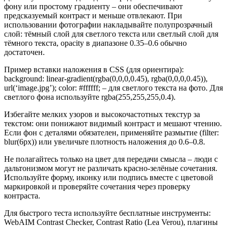
фону или простому градиенту – они обеспечивают
предсказуемый контраст и меньше отвлекают. При
использовании фотографии накладывайте полупрозрачный
слой: тёмный слой для светлого текста или светлый слой для
тёмного текста, opacity в диапазоне 0.35–0.6 обычно
достаточен.
Пример вставки наложения в CSS (для ориентира):
background: linear-gradient(rgba(0,0,0,0.45), rgba(0,0,0,0.45)),
url(‘image.jpg’); color: #ffffff; – для светлого текста на фото. Для
светлого фона используйте rgba(255,255,255,0.4).
Избегайте мелких узоров и высокочастотных текстур за
текстом: они понижают видимый контраст и мешают чтению.
Если фон с деталями обязателен, применяйте размытие (filter:
blur(6px)) или увеличьте плотность наложения до 0.6–0.8.
Не полагайтесь только на цвет для передачи смысла – люди с
дальтонизмом могут не различать красно-зелёные сочетания.
Используйте форму, иконку или подпись вместе с цветовой
маркировкой и проверяйте сочетания через проверку
контраста.
Для быстрого теста используйте бесплатные инструменты:
WebAIM Contrast Checker, Contrast Ratio (Lea Verou), плагины