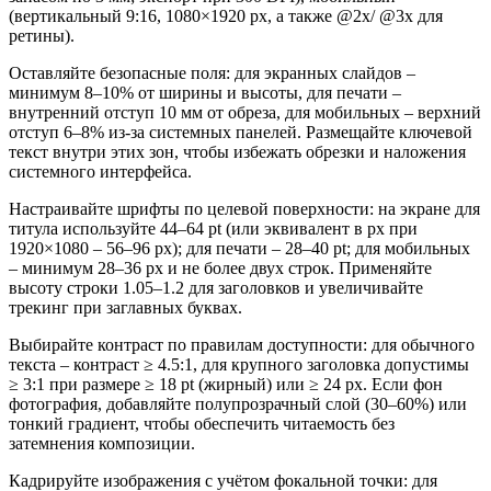
(вертикальный 9:16, 1080×1920 px, а также @2x/ @3x для
ретины).
Оставляйте безопасные поля: для экранных слайдов –
минимум 8–10% от ширины и высоты, для печати –
внутренний отступ 10 мм от обреза, для мобильных – верхний
отступ 6–8% из‑за системных панелей. Размещайте ключевой
текст внутри этих зон, чтобы избежать обрезки и наложения
системного интерфейса.
Настраивайте шрифты по целевой поверхности: на экране для
титула используйте 44–64 pt (или эквивалент в px при
1920×1080 – 56–96 px); для печати – 28–40 pt; для мобильных
– минимум 28–36 px и не более двух строк. Применяйте
высоту строки 1.05–1.2 для заголовков и увеличивайте
трекинг при заглавных буквах.
Выбирайте контраст по правилам доступности: для обычного
текста – контраст ≥ 4.5:1, для крупного заголовка допустимы
≥ 3:1 при размере ≥ 18 pt (жирный) или ≥ 24 px. Если фон
фотография, добавляйте полупрозрачный слой (30–60%) или
тонкий градиент, чтобы обеспечить читаемость без
затемнения композиции.
Кадрируйте изображения с учётом фокальной точки: для