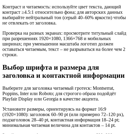
Контраст и читаемость: используйте цвет текста, дающий
контраст ≥4.5:1 относительно фона; для авторских данных
выбирайте нейтральный тон (серый 40–60% яркости) чтобы
не отвлекать от заголовка.
Проверка на разных экранах: просмотрите титульный слайд
при разрешениях 1920×1080, 1366×768 и мобильных
ширинах; при уменьшении масштаба логотип должен
оставаться читаемым, текст – не разрываться на более чем 2
строки.
Выбор шрифта и размера для
заголовка и контактной информации
Выберите для заголовка читаемый гротеск: Montserrat,
Poppins, Inter или Roboto; для строгого образа подойдёт
Playfair Display или Georgia в качестве акцента.
Установите размеры, ориентируясь на формат 16:9
(1920×1080): заголовок 60–90 pt (или примерно 72–120 px),
подзаголовок 28–40 pt, контактная информация 18–24 pt;
минимальная читаемая величина для контактов – 14 pt.