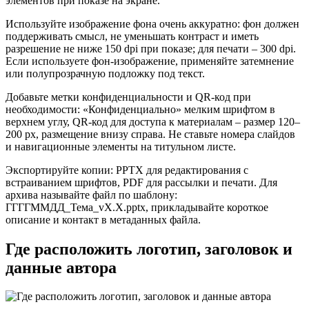
элементов при показе на экране.
Используйте изображение фона очень аккуратно: фон должен
поддерживать смысл, не уменьшать контраст и иметь
разрешение не ниже 150 dpi при показе; для печати – 300 dpi.
Если используете фон-изображение, применяйте затемнение
или полупрозрачную подложку под текст.
Добавьте метки конфиденциальности и QR‑код при
необходимости: «Конфиденциально» мелким шрифтом в
верхнем углу, QR‑код для доступа к материалам – размер 120–
200 px, размещение внизу справа. Не ставьте номера слайдов
и навигационные элементы на титульном листе.
Экспортируйте копии: PPTX для редактирования с
встраиванием шрифтов, PDF для рассылки и печати. Для
архива называйте файл по шаблону:
ГГГГММДД_Тема_vX.X.pptx, прикладывайте короткое
описание и контакт в метаданных файла.
Где расположить логотип, заголовок и
данные автора