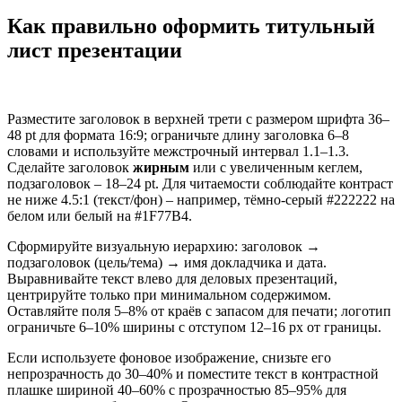
Как правильно оформить титульный
лист презентации
Разместите заголовок в верхней трети с размером шрифта 36–
48 pt для формата 16:9; ограничьте длину заголовка 6–8
словами и используйте межстрочный интервал 1.1–1.3.
Сделайте заголовок
жирным
или с увеличенным кеглем,
подзаголовок – 18–24 pt. Для читаемости соблюдайте контраст
не ниже 4.5:1 (текст/фон) – например, тёмно-серый #222222 на
белом или белый на #1F77B4.
Сформируйте визуальную иерархию: заголовок →
подзаголовок (цель/тема) → имя докладчика и дата.
Выравнивайте текст влево для деловых презентаций,
центрируйте только при минимальном содержимом.
Оставляйте поля 5–8% от краёв с запасом для печати; логотип
ограничьте 6–10% ширины с отступом 12–16 px от границы.
Если используете фоновое изображение, снизьте его
непрозрачность до 30–40% и поместите текст в контрастной
плашке шириной 40–60% с прозрачностью 85–95% для