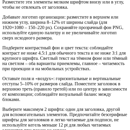
Разместите эти элементы мелким шрифтом внизу или в углу,
чтобы не отвлекать от заголовка.
Добавьте логотип организации: разместите в верхнем или
нижнем углу, ширина 8–12% от ширины слайда (для
1920×1080 – 150–220 px). Сохраняйте прозрачный фон PNG,
используйте единую палитру и не увеличивайте логотип
сверх исходного размера.
Подберите контрастный фон и цвет текста: соблюдайте
контраст не ниже 4.5:1 для обычного текста и не ниже 3:1 для
крупного шрифта. Светлый текст на тёмном фоне или тёмный
на светлом – оба варианты приемлемы, главное – читаемость
при проекции и на мобильных устройствах.
Оставьте поля и «воздух»: горизонтальные и вертикальные
отступы 5–10% от размеров слайда. Поместите заголовок в
верхнюю треть (правило третей) или по центру в зависимости
от композиции; соблюдайте визуальный баланс между
блоками.
Выберите максимум 2 шрифта: один для заголовка, другой
для вспомогательных элементов. Предпочитайте безсерифные
шрифты для заголовков и легко читаемые для подписи, не
используйте кегель меньше 12 pt для любых читаемых