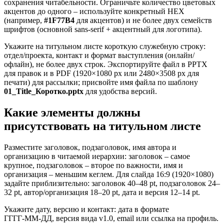
сохранения читабельности. Ограничьте количество цветовых
акцентов до одного – используйте конкретный HEX
(например,
#1F77B4
для акцентов) и не более двух семейств
шрифтов (основной sans-serif + акцентный для логотипа).
Укажите на титульном листе короткую служебную строку:
отдел/проекта, контакт и формат выступления (онлайн/
офлайн), не более двух строк. Экспортируйте файл в PPTX
для правок и в PDF (1920×1080 px или 2480×3508 px для
печати) для рассылки; присвойте имя файла по шаблону
01_Title_Коротко.pptx
для удобства версий.
Какие элементы должны
присутствовать на титульном листе
Разместите заголовок, подзаголовок, имя автора и
организацию в читаемой иерархии: заголовок – самое
крупное, подзаголовок – второе по важности, имя и
организация – меньшим кеглем. Для слайда 16:9 (1920×1080)
задайте приблизительно: заголовок 40–48 pt, подзаголовок 24–
32 pt, автор/организация 18–20 pt, дата и версия 12–14 pt.
Укажите дату, версию и контакт: дата в формате
ГГГГ‑ММ‑ДД, версия вида v1.0, email или ссылка на профиль.