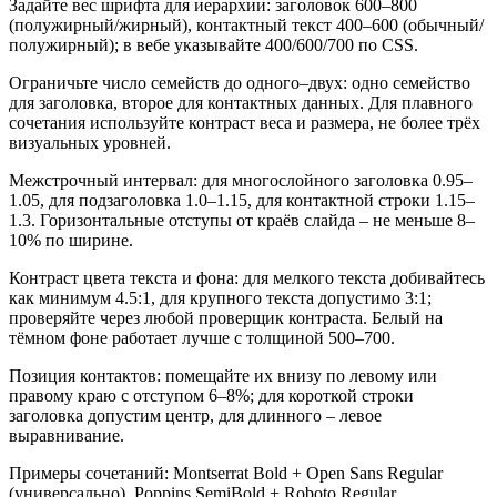
Задайте вес шрифта для иерархии: заголовок 600–800
(полужирный/жирный), контактный текст 400–600 (обычный/
полужирный); в вебе указывайте 400/600/700 по CSS.
Ограничьте число семейств до одного–двух: одно семейство
для заголовка, второе для контактных данных. Для плавного
сочетания используйте контраст веса и размера, не более трёх
визуальных уровней.
Межстрочный интервал: для многослойного заголовка 0.95–
1.05, для подзаголовка 1.0–1.15, для контактной строки 1.15–
1.3. Горизонтальные отступы от краёв слайда – не меньше 8–
10% по ширине.
Контраст цвета текста и фона: для мелкого текста добивайтесь
как минимум 4.5:1, для крупного текста допустимо 3:1;
проверяйте через любой проверщик контраста. Белый на
тёмном фоне работает лучше с толщиной 500–700.
Позиция контактов: помещайте их внизу по левому или
правому краю с отступом 6–8%; для короткой строки
заголовка допустим центр, для длинного – левое
выравнивание.
Примеры сочетаний: Montserrat Bold + Open Sans Regular
(универсально), Poppins SemiBold + Roboto Regular