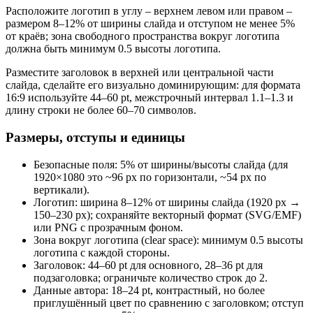
Расположите логотип в углу – верхнем левом или правом –
размером 8–12% от ширины слайда и отступом не менее 5%
от краёв; зона свободного пространства вокруг логотипа
должна быть минимум 0.5 высоты логотипа.
Разместите заголовок в верхней или центральной части
слайда, сделайте его визуально доминирующим: для формата
16:9 используйте 44–60 pt, межстрочный интервал 1.1–1.3 и
длину строки не более 60–70 символов.
Размеры, отступы и единицы
Безопасные поля: 5% от ширины/высоты слайда (для
1920×1080 это ~96 px по горизонтали, ~54 px по
вертикали).
Логотип: ширина 8–12% от ширины слайда (1920 px →
150–230 px); сохраняйте векторный формат (SVG/EMF)
или PNG с прозрачным фоном.
Зона вокруг логотипа (clear space): минимум 0.5 высоты
логотипа с каждой стороны.
Заголовок: 44–60 pt для основного, 28–36 pt для
подзаголовка; ограничьте количество строк до 2.
Данные автора: 18–24 pt, контрастный, но более
приглушённый цвет по сравнению с заголовком; отступ