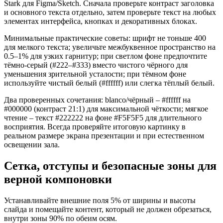
Stark для Figma/Sketch. Сначала проверьте контраст заголовка
и основного текста отдельно, затем проверьте текст на любых
элементах интерфейса, кнопках и декоративных блоках.
Минимальные практические советы: шрифт не тоньше 400
для мелкого текста; увеличьте межбуквенное пространство на
0.5–1% для узких гарнитур; при светлом фоне предпочтите
тёмно-серый (#222–#333) вместо чистого чёрного для
уменьшения зрительной усталости; при тёмном фоне
используйте чистый белый (#ffffff) или слегка тёплый белый.
Два проверенных сочетания: blanco/чёрный – #ffffff на
#000000 (контраст 21:1) для максимальной чёткости; мягкое
чтение – текст #222222 на фоне #F5F5F5 для длительного
восприятия. Всегда проверяйте итоговую картинку в
реальном размере экрана презентации и при естественном
освещении зала.
Сетка, отступы и безопасные зоны для
верной компоновки
Устанавливайте внешние поля 5% от ширины и высоты
слайда и помещайте контент, который не должен обрезаться,
внутри зоны 90% по обеим осям.