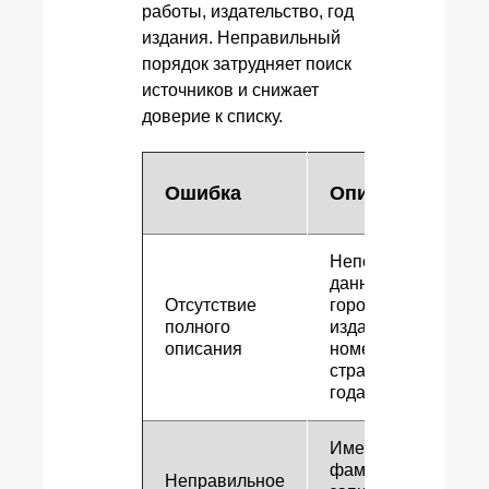
работы, издательство, год
издания. Неправильный
порядок затрудняет поиск
источников и снижает
доверие к списку.
Ошибка
Описание
Неполные
данные: без
Отсутствие
города
полного
издания,
описания
номера
страницы или
года
Имена и
фамилии
Неправильное