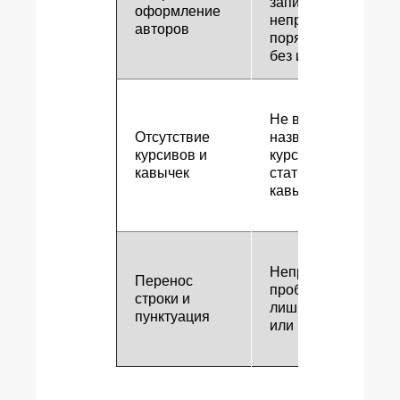
записаны в
оформление
неправильном
авторов
порядке или
без инициалов
Не выделяют
Отсутствие
название книг
курсивов и
курсивом или
кавычек
статьи –
кавычками
Неправильные
Перенос
пробелы,
строки и
лишние точки
пунктуация
или пропуски