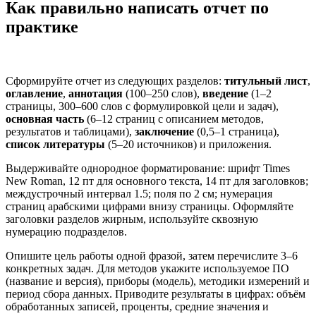
Как правильно написать отчет по
практике
Сформируйте отчет из следующих разделов:
титульный лист
,
оглавление
,
аннотация
(100–250 слов),
введение
(1–2
страницы, 300–600 слов с формулировкой цели и задач),
основная часть
(6–12 страниц с описанием методов,
результатов и таблицами),
заключение
(0,5–1 страница),
список литературы
(5–20 источников) и приложения.
Выдерживайте однородное форматирование: шрифт Times
New Roman, 12 пт для основного текста, 14 пт для заголовков;
междустрочный интервал 1.5; поля по 2 см; нумерация
страниц арабскими цифрами внизу страницы. Оформляйте
заголовки разделов жирным, используйте сквозную
нумерацию подразделов.
Опишите цель работы одной фразой, затем перечислите 3–6
конкретных задач. Для методов укажите используемое ПО
(название и версия), приборы (модель), методики измерений и
период сбора данных. Приводите результаты в цифрах: объём
обработанных записей, проценты, средние значения и