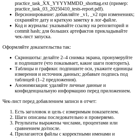
practice_task_XX_YYYYMMDD_shorttag.ext (пример:
practice_task_03_20250410_tests-report.pdf).
Версионирование: добавляйте _v1, _v2 при изменениях;
сохраняйте дату и краткую заметку в лог-файле.
Код и журналы: указывайте ссылку на репозиторий и
commit hash; для больших артефактов прикладывайте
чек-лист запуска.
Оформляйте доказательства так:
Скриншоты: делайте 2–4 снимка экрана, пронумеруйте
и подпишите (что показывает, какие шаги повторить).
Таблицы и графики: подпишите оси, укажите единицы
измерения и источник данных; добавьте подпись под
таблицей (1–2 предложения).
Анонимизация: удаляйте личные данные и
конфиденциальную информацию перед приложением.
Чек-лист перед добавлением записи в отчет:
Есть заголовок и цель с измеримым показателем.
Шаги описаны последовательно и проверяемо.
Результаты выражены числами, процентами или
сравнением до/после.
Прилагаются файлы с корректными именами и