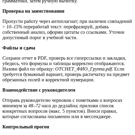
грамматики, затем ручную вычитку.
Проверка на заимствования
Пропусти работу через антиплагиат; при наличии совпадений
>
10–15%
переработай текст: перефразируй, добавь
собственный анализ, оформи цитаты со ссылками. Уточни
допустимый порог в учебной части.
Файлы и сдача
Сохрани отчет в PDF, проверь все гиперссылки и закладки,
убедись, что формулы и таблицы корректно отображаются.
Назови файл по образцу:
OTCHET_ФИО_Группа.pdf
. Если
требуется бумажный вариант, проверь распечатку на предмет
обрезанных полей и корректной нумерации.
Взаимодействие с руководителем
Отправь руководителю черновик с пометками о вопросах
минимум за
48–72 часа
до дедлайна; приложи список
конкретных вопросов (макс. 5 пунктов). Внеси правки,
которые согласованы письменно или в мессенджере.
Контрольный прогон