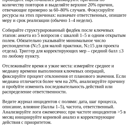
количеству повторов и выделяйте верхние 20% причин,
отвечающие примерно за 60–80% случаев. Фокусируйте
ресурсы на этих причинах: назначьте ответственных, опишите
меру и срок реализации (обычно 1–4 недели).
Собирайте структурированный фидбек после ключевых
этапов: анкета из 5 вопросов с шкалой 1–5 и одним открытым
полем. Обязательно указывайте минимальное число
респондентов (N≥5 для малой практики, N≥15 для проекта
отдела). Триггер для корректирующих мер – средний балл ≤3
по любому пункту.
Отслеживайте время и узкие места: измеряйте среднее и
медиану времени выполнения ключевых операций,
фиксируйте процент отклонения от планового значения. Если
медиана отличается более чем на
20%
, анализируйте причину
и пробуйте изменить последовательность действий или
распределение ответственности.
Ведите журнал инцидентов с полями: дата, шаг процесса,
описание, влияние (баллы 1–5), частота, ответственный.
Анализируйте логи ежемесячно; при частоте инцидентов >5 в
месяц инициируйте корневой анализ и корректирующие
действия с приоритетом.