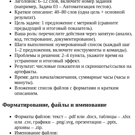
Заголовок: 6–12 слов, включите номер задания
(например, Задача 03 – Автоматизация тестов).
Краткое описание: 40–80 слов (одна цель + основной
результат).
Цель задачи: 1 предложение с метрикой (сравните
предыдущий и итоговый показатель).
Ваша роль: перечислите действия через запятую (анализ,
код, тестирование, документирование).
Шаги выполнения: нумерованный список (каждый шаг
1–2 предложения, включите инструменты и команды).
Проблемы и решения: 2–4 пункта, укажите время на
устранение и итоговый эффект.
Результат: числовые показатели и скриншоты/ссылки на
артефакты.
Время: дата начала/окончания, суммарные часы (часы и
минуты).
Вложения: список файлов с форматами и кратким
описанием.
Форматирование, файлы и именование
Форматы файлов: текст – .pdf или .docx, таблицы – .xlsx
или .csv, графики – .png/.svg, презентации – .pptx,
архивы – .zip.
Именование файлов: