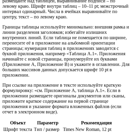
размещайте над таблицей, выравнивание подписи – по
левому краю. Шрифт внутри таблиц – 10–11 pt; межстрочный
интервал одинарный. Числа в ячейках выравнивайте по
центру, текст – по левому краю.
Границы таблицы используйте минимально: внешняя рамка и
линии разделения заголовков; избегайте излишних
внутренних линий. Если таблица не помещается по ширине,
перенесите её в приложение на альбомной ориентации
страницы; нумерация таблиц в приложениях заводится с
буквой приложения, например «Таблица A.1». Приложения
начинайте с новой страницы, пронумеруйте их буквами
(Приложение A, Приложение B) и укажите в оглавлении. Для
больших массивов данных допускается шрифт 10 pt в
приложении.
При ссылке на приложение в тексте используйте краткую
формулировку: «см. Приложение A, таблица A.1». Если в
приложении размещаете оригиналы документов или сканы,
приложите краткое содержание на первой странице
приложения и указание формата вложенных файлов (если
отчет в электронном виде).
Объект
Параметр
Рекомендация
Шрифт текста
Тип / размер
Times New Roman, 12 pt