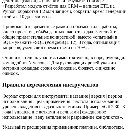
действие (глагол) – измеримый результат. Пример:
«Разработал модуль отчётов для CRM – написал ETL на
Python, обработал 1,2 млн записей, сократил время генерации
отчёта с 10 до 2 минут».
Привязывайте временные рамки и объёмы: годы работы,
число проектов, объём данных, частота задач. Заменяйте
общие прилагательные конкретикой: вместо «опытный в
SQL» укажите «SQL (PostgreSQL 12), 3 года, оптимизация
запросов, уменьшил время ответа на 70%».
Опишите степень участия: самостоятельно, в паре, руководил
командой из N человек. Для руководящих ролей укажите
метрики команды: сроки соблюдены, бюджет, снижение
ошибок.
Правила перечисления инструментов
Формат строки для инструмента: название | версия | период
использования | цель применения | частота использования |
уровень владения в задачных терминах. Пример: «Git 2.30 | 3
года | управление ветками и релизами | ежедневное
использование | веду ветвление и разрешение конфликтов».
Указывайте расширения применения: плагины, библиотеки,