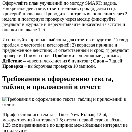
Оформляйте план улучшений по методу SMART: задача,
конкретное действие, ответственный, срок (дд.мм.гггг),
критерий проверки. Проводите контроль выполнения через 2
недели и повторную проверку через месяц; фиксируйте
результат в журнале и пересчитывайте показатели частоты и
оценки по шкале 1–5.
Используйте простые шаблоны для отчетов и аудитов: 1) свод
проблем с частотой и категорией; 2) корневая причина и
предложенное действие; 3) ответственный и срок; 4) результат
проверки. Пример поля:
Проблема
– «неполные данные»;
Действие
– «ввести чек-лист из 6 пунктов»;
Срок
– 7 дней;
Проверка
– выборочная проверка 10 записей.
Требования к оформлению текста,
таблиц и приложений в отчете
Шрифт основного текста – Times New Roman, 12 pt;
междустрочный интервал 1.5; отступ первой строки абзаца
1.25 см; выравнивание по ширине; межабзацный интервал не
используйте.