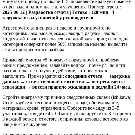
минутах и оценку по шкале 1–5; добавляйте краткую пометку
о преграде и одном шаге для улучшения. Пример строки:
2025-06-12 | Разработка отчета | Готово | 120 мин | 4 |
задержка из-за уточнений у руководителя.
Агрегируйте записи раз в неделю и группируйте по
категориям:
технология, коммуникация, ресурсы, знания
.
Подсчитайте частоту случаев в каждой категории; если одна
категория содержит более 50% записей за неделю, выделите
её для приоритетного разбора.
Применяйте метод «5 почему»: формулируйте проблему
одним предложением, задавайте вопрос «почему?» до пяти
раз или пока не получите действие, которое можно
выполнить. Пример цепочки:
опоздание отчета → задержка
данных → ответственный не ответил → нет регламента
эскалации → ввести правило эскалации и дедлайн 24 часа.
Стройте диаграмму причинно-следственных связей (Ishikawa).
Используйте категории: процессы, люди, оборудование,
материалы, среда, управление. Соберите команду из 3–5
участников, отведите 45–60 минут, фиксируйте по 3–6 причин
в каждой ветке и отметьте те причины, которые встречаются
чаще всего в журнале.
Проводите парето-анализ: ранжируйте причины по