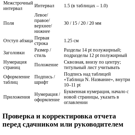
Межстрочный
Интервал
1.5 (в таблицах – 1.0)
интервал
Левое/
правое/
Поля
30 / 15 / 20 / 20 мм
верхнее/
нижнее
Первая
Отступ абзаца
1.25 см
строка
Размер /
Разделы 14 pt полужирный;
Заголовки
стиль
подразделы 12 pt полужирный
Нумерация
Сквозная, внизу по центру;
Положение
страниц
титульный лист учитывать
Подпись над таблицей
Оформление
Подпись /
«Таблица N. Название», внутри
таблиц
шрифт
10–11 pt
Буквенная нумерация, начало с
Нумерация /
Приложения
новой страницы, указать в
оформление
оглавлении
Проверка и корректировка отчета
перед сдачником или руководителем