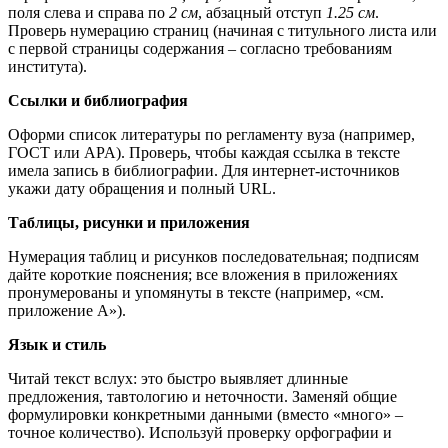
поля слева и справа по
2 см
, абзацный отступ
1.25 см
.
Проверь нумерацию страниц (начиная с титульного листа или
с первой страницы содержания – согласно требованиям
института).
Ссылки и библиография
Оформи список литературы по регламенту вуза (например,
ГОСТ или APA). Проверь, чтобы каждая ссылка в тексте
имела запись в библиографии. Для интернет‑источников
укажи дату обращения и полный URL.
Таблицы, рисунки и приложения
Нумерация таблиц и рисунков последовательная; подписям
дайте короткие пояснения; все вложения в приложениях
пронумерованы и упомянуты в тексте (например, «см.
приложение A»).
Язык и стиль
Читай текст вслух: это быстро выявляет длинные
предложения, тавтологию и неточности. Заменяй общие
формулировки конкретными данными (вместо «много» –
точное количество). Используй проверку орфографии и