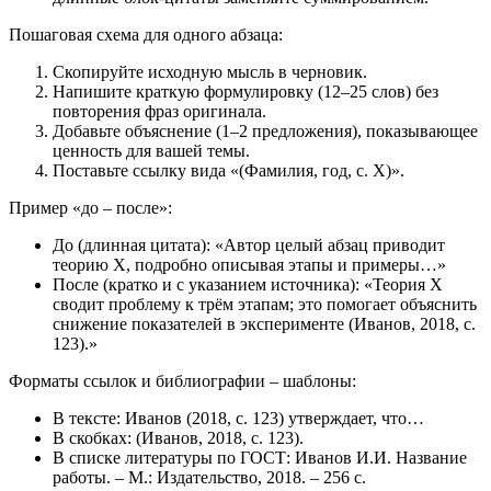
Пошаговая схема для одного абзаца:
Скопируйте исходную мысль в черновик.
Напишите краткую формулировку (12–25 слов) без
повторения фраз оригинала.
Добавьте объяснение (1–2 предложения), показывающее
ценность для вашей темы.
Поставьте ссылку вида «(Фамилия, год, с. X)».
Пример «до – после»:
До (длинная цитата): «Автор целый абзац приводит
теорию X, подробно описывая этапы и примеры…»
После (кратко и с указанием источника): «Теория X
сводит проблему к трём этапам; это помогает объяснить
снижение показателей в эксперименте (Иванов, 2018, с.
123).»
Форматы ссылок и библиографии – шаблоны:
В тексте: Иванов (2018, с. 123) утверждает, что…
В скобках: (Иванов, 2018, с. 123).
В списке литературы по ГОСТ: Иванов И.И. Название
работы. – М.: Издательство, 2018. – 256 с.