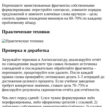
Перепишите заимствованные фрагменты собственными
формулировками: перестройте синтаксис, измените порядок
предложений и замените ключевые слова вручную – цель:
снизить прямые вхождения минимум на 60–70% по каждому
проблемному абзацу.
Практические техники
Проверка и доработка
Загружайте черновик в Антиплагиат.ру, анализируйте отчёт
по совпадениям: выделите три самых больших источника
совпадений и последовательно обработайте фрагменты –
перепишите, процитируйте или удалите. После каждой
правки снова проверяйте; оптимально делать 3–5 итераций до
достижения целевого процента. Если учебное заведение
требует конкретное значение, ставьте цель 70–75% и
фиксируйте результаты скриншотом отчёта для отчётности.
Чек-лист перед сдачей: 1) все чужие формулировки либо
перефразированы, либо оформлены цитатой с ссылкой; 2)
добавлены собственные данные/расчёты/таблицы; 3) ссылки