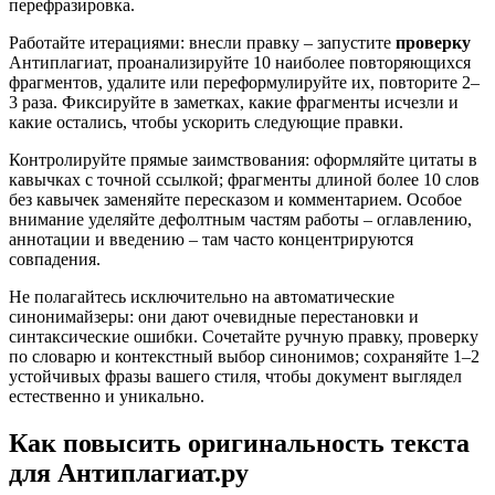
перефразировка.
Работайте итерациями: внесли правку – запустите
проверку
Антиплагиат, проанализируйте 10 наиболее повторяющихся
фрагментов, удалите или переформулируйте их, повторите 2–
3 раза. Фиксируйте в заметках, какие фрагменты исчезли и
какие остались, чтобы ускорить следующие правки.
Контролируйте прямые заимствования: оформляйте цитаты в
кавычках с точной ссылкой; фрагменты длиной более 10 слов
без кавычек заменяйте пересказом и комментарием. Особое
внимание уделяйте дефолтным частям работы – оглавлению,
аннотации и введению – там часто концентрируются
совпадения.
Не полагайтесь исключительно на автоматические
синонимайзеры: они дают очевидные перестановки и
синтаксические ошибки. Сочетайте ручную правку, проверку
по словарю и контекстный выбор синонимов; сохраняйте 1–2
устойчивых фразы вашего стиля, чтобы документ выглядел
естественно и уникально.
Как повысить оригинальность текста
для Антиплагиат.ру