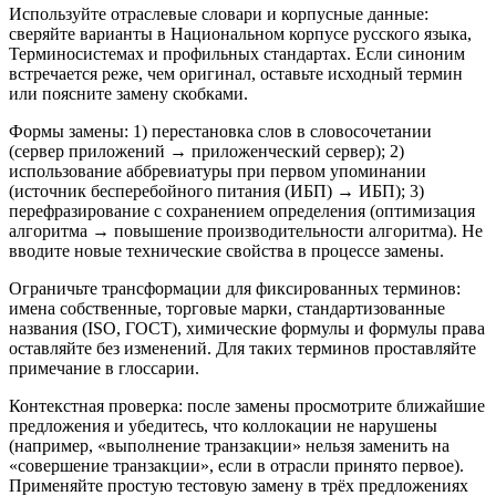
Используйте отраслевые словари и корпусные данные:
сверяйте варианты в Национальном корпусе русского языка,
Терминосистемах и профильных стандартах. Если синоним
встречается реже, чем оригинал, оставьте исходный термин
или поясните замену скобками.
Формы замены: 1) перестановка слов в словосочетании
(сервер приложений → приложенческий сервер); 2)
использование аббревиатуры при первом упоминании
(источник бесперебойного питания (ИБП) → ИБП); 3)
перефразирование с сохранением определения (оптимизация
алгоритма → повышение производительности алгоритма). Не
вводите новые технические свойства в процессе замены.
Ограничьте трансформации для фиксированных терминов:
имена собственные, торговые марки, стандартизованные
названия (ISO, ГОСТ), химические формулы и формулы права
оставляйте без изменений. Для таких терминов проставляйте
примечание в глоссарии.
Контекстная проверка: после замены просмотрите ближайшие
предложения и убедитесь, что коллокации не нарушены
(например, «выполнение транзакции» нельзя заменить на
«совершение транзакции», если в отрасли принято первое).
Применяйте простую тестовую замену в трёх предложениях