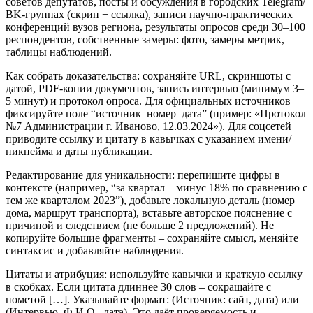
советов депутатов, посты и обсуждения в городских Telegram/
ВK‑группах (скрин + ссылка), записи научно-практических
конференций вузов региона, результаты опросов среди 30–100
респондентов, собственные замеры: фото, замеры метрик,
таблицы наблюдений.
Как собрать доказательства: сохраняйте URL, скриншоты с
датой, PDF‑копии документов, запись интервью (минимум 3–
5 минут) и протокол опроса. Для официальных источников
фиксируйте поле “источник–номер–дата” (пример: «Протокол
№7 Администрации г. Иваново, 12.03.2024»). Для соцсетей
приводите ссылку и цитату в кавычках с указанием имени/
никнейма и даты публикации.
Редактирование для уникальности: перепишите цифры в
контексте (например, “за квартал – минус 18% по сравнению с
тем же кварталом 2023”), добавьте локальную деталь (номер
дома, маршрут транспорта), вставьте авторское пояснение с
причиной и следствием (не больше 2 предложений). Не
копируйте большие фрагменты – сохраняйте смысл, меняйте
синтаксис и добавляйте наблюдения.
Цитаты и атрибуция: используйте кавычки и краткую ссылку
в скобках. Если цитата длиннее 30 слов – сокращайте с
пометой […]. Указывайте формат: (Источник: сайт, дата) или
(Интервью, Ф.И.О., дата). Это даёт проверяемость и