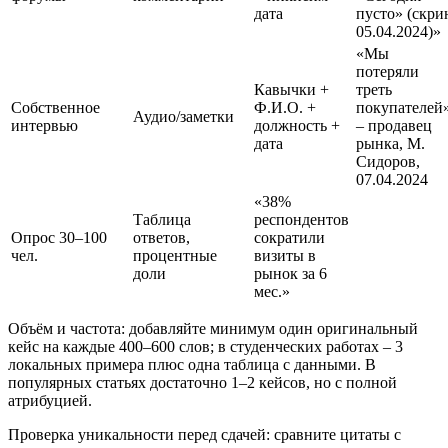
дата
пусто» (скри
05.04.2024)»
«Мы
потеряли
Кавычки +
треть
Собственное
Ф.И.О. +
покупателей»
Аудио/заметки
интервью
должность +
– продавец
дата
рынка, М.
Сидоров,
07.04.2024
«38%
Таблица
респондентов
Опрос 30–100
ответов,
сократили
чел.
процентные
визиты в
доли
рынок за 6
мес.»
Объём и частота: добавляйте минимум один оригинальный
кейс на каждые 400–600 слов; в студенческих работах – 3
локальных примера плюс одна таблица с данными. В
популярных статьях достаточно 1–2 кейсов, но с полной
атрибуцией.
Проверка уникальности перед сдачей: сравните цитаты с