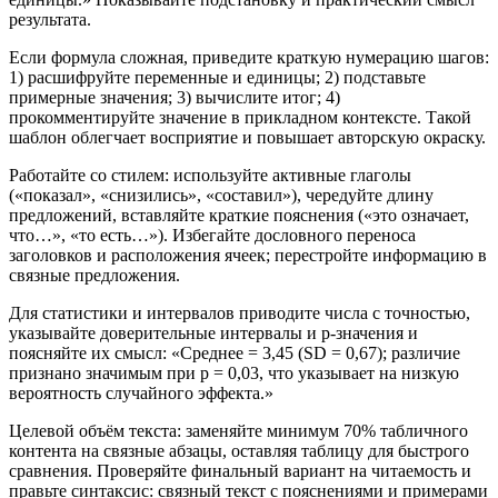
результата.
Если формула сложная, приведите краткую нумерацию шагов:
1) расшифруйте переменные и единицы; 2) подставьте
примерные значения; 3) вычислите итог; 4)
прокомментируйте значение в прикладном контексте. Такой
шаблон облегчает восприятие и повышает авторскую окраску.
Работайте со стилем: используйте активные глаголы
(«показал», «снизились», «составил»), чередуйте длину
предложений, вставляйте краткие пояснения («это означает,
что…», «то есть…»). Избегайте дословного переноса
заголовков и расположения ячеек; перестройте информацию в
связные предложения.
Для статистики и интервалов приводите числа с точностью,
указывайте доверительные интервалы и p-значения и
поясняйте их смысл: «Среднее = 3,45 (SD = 0,67); различие
признано значимым при p = 0,03, что указывает на низкую
вероятность случайного эффекта.»
Целевой объём текста: заменяйте минимум 70% табличного
контента на связные абзацы, оставляя таблицу для быстрого
сравнения. Проверяйте финальный вариант на читаемость и
правьте синтаксис: связный текст с пояснениями и примерами