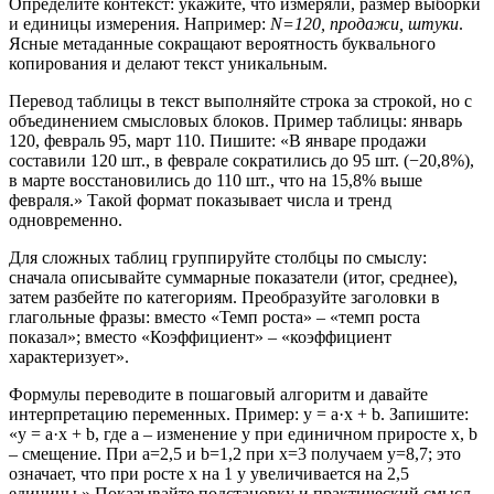
Определите контекст: укажите, что измеряли, размер выборки
и единицы измерения. Например:
N=120, продажи, штуки
.
Ясные метаданные сокращают вероятность буквального
копирования и делают текст уникальным.
Перевод таблицы в текст выполняйте строка за строкой, но с
объединением смысловых блоков. Пример таблицы: январь
120, февраль 95, март 110. Пишите: «В январе продажи
составили 120 шт., в феврале сократились до 95 шт. (−20,8%),
в марте восстановились до 110 шт., что на 15,8% выше
февраля.» Такой формат показывает числа и тренд
одновременно.
Для сложных таблиц группируйте столбцы по смыслу:
сначала описывайте суммарные показатели (итог, среднее),
затем разбейте по категориям. Преобразуйте заголовки в
глагольные фразы: вместо «Темп роста» – «темп роста
показал»; вместо «Коэффициент» – «коэффициент
характеризует».
Формулы переводите в пошаговый алгоритм и давайте
интерпретацию переменных. Пример: y = a·x + b. Запишите:
«y = a·x + b, где a – изменение y при единичном приросте x, b
– смещение. При a=2,5 и b=1,2 при x=3 получаем y=8,7; это
означает, что при росте x на 1 y увеличивается на 2,5
единицы.» Показывайте подстановку и практический смысл