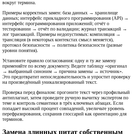
вокруг термина.
Примеры корректных замен: база данных → хранилище
данных; интерфейс прикладного программирования (API) →
интерфейс программирования приложений; отчёт о
тестировании → отчёт по валидации; журнал транзакций →
лог транзакций. Примеры недопустимых: компиляция →
трансляция (в некоторых контекстах смысл меняется),
протокол безопасности → политика безопасности (разные
уровни понятия).
Установите правило согласования: одну и ту же замену
применяйте по всему документу. Ведите таблицу «оригинал
→ выбранный синоним → причина замены → источник».
Это предотвратит непоследовательность и упростит проверку
на произведённый уникализированный текст.
Проверка перед финалом: прогоните текст через профильный
антиплагиат, затем проведите ручную вычитку экспертом по
теме и контроль семантики в трёх ключевых абзацах. Если
попадает высокий процент совпадений, увеличьте уровень
перефразирования, сохранив глоссарий как ориентацию для
терминов.
Замена длинных цитат собственным