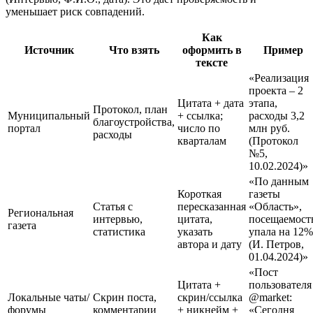
уменьшает риск совпадений.
Как
Источник
Что взять
оформить в
Пример
тексте
«Реализация
проекта – 2
Цитата + дата
этапа,
Протокол, план
Муниципальный
+ ссылка;
расходы 3,2
благоустройства,
портал
число по
млн руб.
расходы
кварталам
(Протокол
№5,
10.02.2024)»
«По данным
Короткая
газеты
Статья с
пересказанная
«Область»,
Региональная
интервью,
цитата,
посещаемост
газета
статистика
указать
упала на 12%
автора и дату
(И. Петров,
01.04.2024)»
«Пост
Цитата +
пользователя
Локальные чаты/
Скрин поста,
скрин/ссылка
@market:
форумы
комментарии
+ никнейм +
«Сегодня