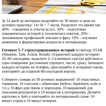
За 14 дней до интервью выделяйте по 30 минут в день на
целевую практику: 14×30 = 7 часов. Разделите это время так:
40% – говорение и ответы вслух, 30% – подготовка
поведенческих историй и технических ответов, 20% –
запоминание профильной лексики и фраз, 10% – изучение
компании и формулировка вопросов к интервьюеру.
Готовьте 5–7 структурированных историй
по методу STAR
(Situation, Task, Action, Result). Ограничьте каждую историю
45–60 секундами, выделите 2–3 ключевых глагола действия и
одно измеримое достижение (процент, число, срок). Запишите
каждую историю на телефон, прослушайте и исправьте паузы,
повторяйте до плавной 60-секундной версии.
Соберите словарь из 50 целевых выражений: 10 отраслевых
терминов, 10 глаголов с объектами (deliver, implement, scale и
т.п.), 10 фраз для связок и переходов, 10 выражений для
описания результатов и 10 вопросов к интервьюеру. Делайте
карточки в
Anki
и повторяйте по интервальной схеме: 10
минут утром и 10 минут вечером.