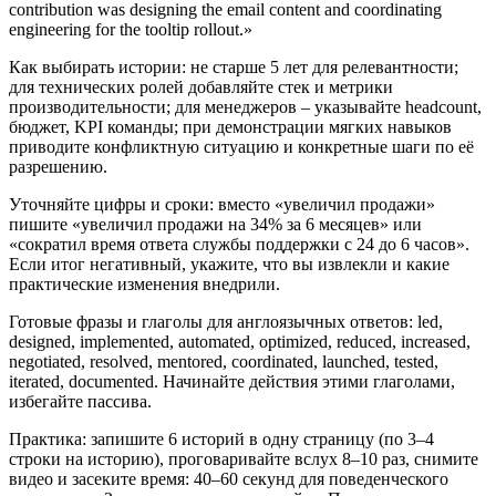
contribution was designing the email content and coordinating
engineering for the tooltip rollout.»
Как выбирать истории: не старше 5 лет для релевантности;
для технических ролей добавляйте стек и метрики
производительности; для менеджеров – указывайте headcount,
бюджет, KPI команды; при демонстрации мягких навыков
приводите конфликтную ситуацию и конкретные шаги по её
разрешению.
Уточняйте цифры и сроки: вместо «увеличил продажи»
пишите «увеличил продажи на 34% за 6 месяцев» или
«сократил время ответа службы поддержки с 24 до 6 часов».
Если итог негативный, укажите, что вы извлекли и какие
практические изменения внедрили.
Готовые фразы и глаголы для англоязычных ответов: led,
designed, implemented, automated, optimized, reduced, increased,
negotiated, resolved, mentored, coordinated, launched, tested,
iterated, documented. Начинайте действия этими глаголами,
избегайте пассива.
Практика: запишите 6 историй в одну страницу (по 3–4
строки на историю), проговаривайте вслух 8–10 раз, снимите
видео и засеките время: 40–60 секунд для поведенческого