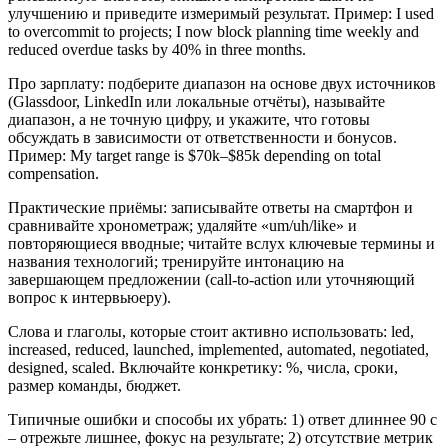
улучшению и приведите измеримый результат. Пример: I used
to overcommit to projects; I now block planning time weekly and
reduced overdue tasks by 40% in three months.
Про зарплату: подберите диапазон на основе двух источников
(Glassdoor, LinkedIn или локальные отчёты), называйте
диапазон, а не точную цифру, и укажите, что готовы
обсуждать в зависимости от ответственности и бонусов.
Пример: My target range is $70k–$85k depending on total
compensation.
Практические приёмы: записывайте ответы на смартфон и
сравнивайте хронометраж; удаляйте «um/uh/like» и
повторяющиеся вводные; читайте вслух ключевые термины и
названия технологий; тренируйте интонацию на
завершающем предложении (call-to-action или уточняющий
вопрос к интервьюеру).
Слова и глаголы, которые стоит активно использовать: led,
increased, reduced, launched, implemented, automated, negotiated,
designed, scaled. Включайте конкретику: %, числа, сроки,
размер команды, бюджет.
Типичные ошибки и способы их убрать: 1) ответ длиннее 90 с
– отрежьте лишнее, фокус на результате; 2) отсутствие метрик