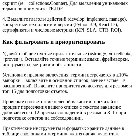
скрипт (re + collections.Counter). Для выявления уникальных
терминов примените TF‑IDF.
4. Выделите глаголы действий (develop, implement, manage),
конкретные технологии и версии (Python 3.9, React 17),
сертификаты и числовые метрики (KPI, SLA, CTR, ROI).
Как фильтровать и приоритизировать
Удаляйте общие пустые прилагательные («strong», «excellent»,
«proven»). Оставляйте точные термины: языки, фреймворки,
инструменты, метрики и обязанности.
Установите правила включения: термин встречается в ≥10%
выборки – включайте в основной список; менее частые – в
расширенный. Выделите приоритетную десятку для резюме и
топ‑15 для подготовки ответов.
Проверьте соответствие целевой вакансии: посчитайте
процент пересечения вашего списка с текстом вакансии;
добивайтесь 6–12 прямых совпадений в резюме и 8–15 при
подготовке ответов на собеседовании.
Практические инструменты и форматы: храните данные в
таблице с колонками «термин», «категория», «частота»,