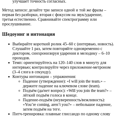
улучшает точность согласных.
Метод записи: делайте три записи одной и той же фразы –
первая без разборки, вторая с фокусом на звук/ударение,
третья естественно. Сравнивайте спектрограмму или
прослушивание.
Шедоуинг и интонация
Выбирайте короткий ролик 45–60 с (интервью, новость).
Слушайте 1 раз, затем повторяйте одновременно с
диктором, синхронизируя ударения и мелодику – 6–10
проходов.
Темп: ориентируйтесь на 120–140 слов в минуту для
интервью; контролируйте через приложение-метроном
(3–4 слога в секунду).
Контуры интонации – упражнения:
Падение (утверждение): «I will join the team.» –
держите падение на ключевом слове (team).
Подъём (да/нет вопрос): «Will you join the team?» –
лёгкий подъём голоса в конце.
Падение-подъём (неуверенность/вежливость):
«You’re coming, aren’t you?» – небольшое падение,
затем подъём на теге.
Питч-тренировка: плавные глиссандо по одному слову