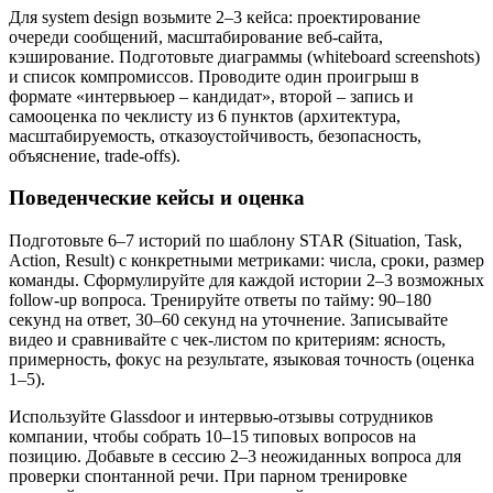
Для system design возьмите 2–3 кейса: проектирование
очереди сообщений, масштабирование веб-сайта,
кэширование. Подготовьте диаграммы (whiteboard screenshots)
и список компромиссов. Проводите один проигрыш в
формате «интервьюер – кандидат», второй – запись и
самооценка по чеклисту из 6 пунктов (архитектура,
масштабируемость, отказоустойчивость, безопасность,
объяснение, trade-offs).
Поведенческие кейсы и оценка
Подготовьте 6–7 историй по шаблону STAR (Situation, Task,
Action, Result) с конкретными метриками: числа, сроки, размер
команды. Сформулируйте для каждой истории 2–3 возможных
follow-up вопроса. Тренируйте ответы по тайму: 90–180
секунд на ответ, 30–60 секунд на уточнение. Записывайте
видео и сравнивайте с чек-листом по критериям: ясность,
примерность, фокус на результате, языковая точность (оценка
1–5).
Используйте Glassdoor и интервью-отзывы сотрудников
компании, чтобы собрать 10–15 типовых вопросов на
позицию. Добавьте в сессию 2–3 неожиданных вопроса для
проверки спонтанной речи. При парном тренировке