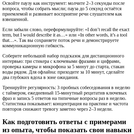
Освойте паузу как инструмент: молчите 2–3 секунды после
вопроса, чтобы собрать мысли; пауза до 5 секунд остаётся
приемлемой и развивает восприятие речи слушателем как
взвешенной.
Если забыли слово, переформулируйте: «I don’t recall the exact
term, but I would describe it as…» или «In other words, it’s a tool
that…». Так вы сохраняете поток речи и демонстрируете
коммуникационную гибкость.
Соберите небольшой набор подсказок для дистанционного
интервью: три стикера с ключевыми фразами и цифрами,
проверка камеры и микрофона за 5 минут до старта, стакан
воды рядом. Для офлайна: приходите за 10 минут, сделайте
два глубоких вдоха в зоне ожидания.
Тренируйте регулярность: 3 пробных собеседования в неделю
с таймером, ежедневный 15-минутный рецитатив ключевых
фраз и запись 5 ответов на типичные вопросы раз в неделю.
Статистика показывает: концентрация на практике и частота
повторов снижают тревогу заметно через 2–3 недели.
Как подготовить ответы с примерами
из опыта, чтобы показать свои навыки