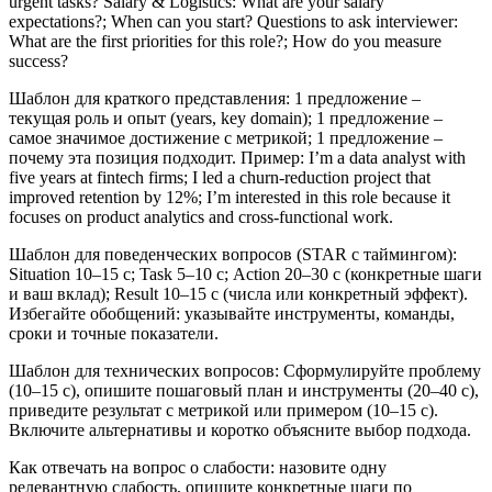
urgent tasks? Salary & Logistics: What are your salary
expectations?; When can you start? Questions to ask interviewer:
What are the first priorities for this role?; How do you measure
success?
Шаблон для краткого представления: 1 предложение –
текущая роль и опыт (years, key domain); 1 предложение –
самое значимое достижение с метрикой; 1 предложение –
почему эта позиция подходит. Пример: I’m a data analyst with
five years at fintech firms; I led a churn-reduction project that
improved retention by 12%; I’m interested in this role because it
focuses on product analytics and cross-functional work.
Шаблон для поведенческих вопросов (STAR с таймингом):
Situation 10–15 с; Task 5–10 с; Action 20–30 с (конкретные шаги
и ваш вклад); Result 10–15 с (числа или конкретный эффект).
Избегайте обобщений: указывайте инструменты, команды,
сроки и точные показатели.
Шаблон для технических вопросов: Сформулируйте проблему
(10–15 с), опишите пошаговый план и инструменты (20–40 с),
приведите результат с метрикой или примером (10–15 с).
Включите альтернативы и коротко объясните выбор подхода.
Как отвечать на вопрос о слабости: назовите одну
релевантную слабость, опишите конкретные шаги по