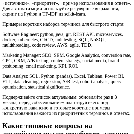
«источники», «приоритет», «пример использования в ответе».
Для автоматизации используйте регулярные выражения,
скрипт на Python и TF‑IDF из scikit‑learn.
Примеры коротких наборов терминов для быстрого старта:
Software Engineer: python, java, git, REST API, microservices,
docker, kubernetes, CI/CD, unit testing, SQL, NoSQL,
multithreading, code review, AWS, agile, TDD.
Marketing Manager: SEO, SEM, Google Analytics, conversion rate,
CPC, CRM, A/B testing, content strategy, social media, brand
positioning, email marketing, KPI, ROI.
Data Analyst: SQL, Python (pandas), Excel, Tableau, Power BI,
ETL, data cleaning, regression, A/B test, cohort analysis, query
optimization, statistical significance.
Поддерживайте список актуальным: обновляйте раз в 3
месяца, перед собеседованием адаптируйте его под
конкретную вакансию и готовьте короткие примеры
использования каждого из приоритетных терминов в ответах.
Какие типовые вопросы на
английском нужно отработать заранее