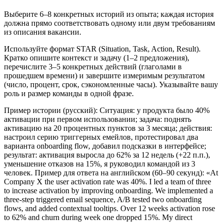
Выберите 6–8 конкретных историй из опыта; каждая история
должна прямо соответствовать одному или двум требованиям
из описания вакансии.
Используйте формат STAR (Situation, Task, Action, Result).
Кратко опишите контекст и задачу (1–2 предложения),
перечислите 3–5 конкретных действий (глаголами в
прошедшем времени) и завершите измеримым результатом
(число, процент, срок, сэкономленные часы). Указывайте вашу
роль и размер команды в одной фразе.
Пример истории (русский): Ситуация: у продукта было 40%
активации при первом использовании; задача: поднять
активацию на 20 процентных пунктов за 3 месяца; действия:
настроил серию триггерных емейлов, протестировал два
варианта onboarding flow, добавил подсказки в интерфейсе;
результат: активация выросла до 62% за 12 недель (+22 п.п.),
уменьшение отказов на 15%, я руководил командой из 3
человек. Пример для ответа на английском (60–90 секунд): «At
Company X the user activation rate was 40%. I led a team of three
to increase activation by improving onboarding. We implemented a
three-step triggered email sequence, A/B tested two onboarding
flows, and added contextual tooltips. Over 12 weeks activation rose
to 62% and churn during week one dropped 15%. My direct