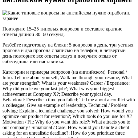
Повторите 15–25 типовых вопросов и составьте краткие
ответы длиной 30–60 секунд.
Разбейте подготовку на блоки: 5 вопросов в день, три устных
прогона и два прогона с записью на телефон; в четвёртый
день повторите все ответы вслух и получите отзыв от
собеседника или наставника.
Категории и примеры вопросов (на английском). Personal /
Intro: Tell me about yourself; Walk me through your resume; What
are your strengths?; What is your weakness? Career / Experience:
Why did you leave your last job?; What was your biggest
achievement at Company X?; Describe your typical day.
Behavioral: Describe a time you failed; Tell me about a conflict with
a colleague; Give an example of leadership. Technical / Problem-
solving: Explain a technical challenge you solved; How would you
optimize our product for retention?; Which tools do you use for X?
Motivation / Fit: Why do you want this role?; What attracts you to
our company? Situational / Case: How would you handle a client
asking for an unrealistic deadline?; How do you prioritize three