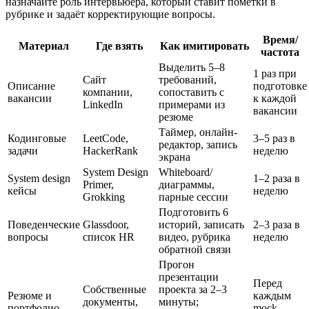
назначайте роль интервьюера, который ставит пометки в
рубрике и задаёт корректирующие вопросы.
Время/
Материал
Где взять
Как имитировать
частота
Выделить 5–8
1 раз при
Сайт
требований,
Описание
подготовке
компании,
сопоставить с
вакансии
к каждой
LinkedIn
примерами из
вакансии
резюме
Таймер, онлайн-
Кодинговые
LeetCode,
3–5 раз в
редактор, запись
задачи
HackerRank
неделю
экрана
System Design
Whiteboard/
System design
1–2 раза в
Primer,
диаграммы,
кейсы
неделю
Grokking
парные сессии
Подготовить 6
Поведенческие
Glassdoor,
историй, записать
2–3 раза в
вопросы
список HR
видео, рубрика
неделю
обратной связи
Прогон
презентации
Перед
Собственные
проекта за 2–3
Резюме и
каждым
документы,
минуты;
портфолио
mock-