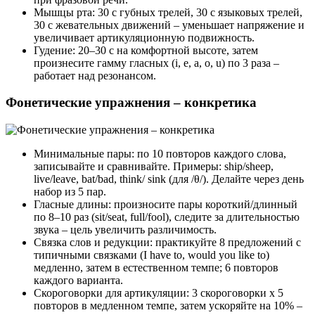
Мышцы рта: 30 с губных трелей, 30 с языковых трелей,
30 с жевательных движений – уменьшает напряжение и
увеличивает артикуляционную подвижность.
Гудение: 20–30 с на комфортной высоте, затем
произнесите гамму гласных (i, e, a, o, u) по 3 раза –
работает над резонансом.
Фонетические упражнения – конкретика
Минимальные пары: по 10 повторов каждого слова,
записывайте и сравнивайте. Примеры: ship/sheep,
live/leave, bat/bad, think/ sink (для /θ/). Делайте через день
набор из 5 пар.
Гласные длины: произносите пары короткий/длинный
по 8–10 раз (sit/seat, full/fool), следите за длительностью
звука – цель увеличить различимость.
Связка слов и редукции: практикуйте 8 предложений с
типичными связками (I have to, would you like to)
медленно, затем в естественном темпе; 6 повторов
каждого варианта.
Скороговорки для артикуляции: 3 скороговорки x 5
повторов в медленном темпе, затем ускоряйте на 10% –