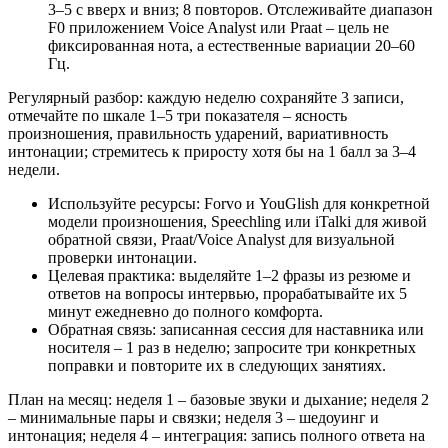
3–5 с вверх и вниз; 8 повторов. Отслеживайте диапазон
F0 приложением Voice Analyst или Praat – цель не
фиксированная нота, а естественные вариации 20–60
Гц.
Регулярный разбор: каждую неделю сохраняйте 3 записи,
отмечайте по шкале 1–5 три показателя – ясность
произношения, правильность ударений, вариативность
интонации; стремитесь к приросту хотя бы на 1 балл за 3–4
недели.
Используйте ресурсы: Forvo и YouGlish для конкретной
модели произношения, Speechling или iTalki для живой
обратной связи, Praat/Voice Analyst для визуальной
проверки интонации.
Целевая практика: выделяйте 1–2 фразы из резюме и
ответов на вопросы интервью, прорабатывайте их 5
минут ежедневно до полного комфорта.
Обратная связь: записанная сессия для наставника или
носителя – 1 раз в неделю; запросите три конкретных
поправки и повторите их в следующих занятиях.
План на месяц: неделя 1 – базовые звуки и дыхание; неделя 2
– минимальные пары и связки; неделя 3 – шедоуинг и
интонация; неделя 4 – интеграция: запись полного ответа на