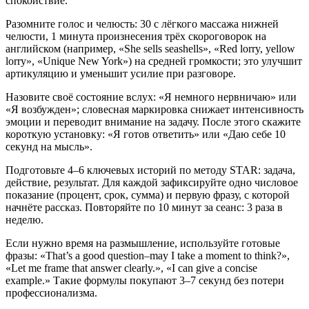
спокойствие.
Разомните голос и челюсть: 30 с лёгкого массажа нижней
челюсти, 1 минута произнесения трёх скороговорок на
английском (например, «She sells seashells», «Red lorry, yellow
lorry», «Unique New York») на средней громкости; это улучшит
артикуляцию и уменьшит усилие при разговоре.
Назовите своё состояние вслух: «Я немного нервничаю» или
«Я возбужден»; словесная маркировка снижает интенсивность
эмоции и переводит внимание на задачу. После этого скажите
короткую установку: «Я готов ответить» или «Даю себе 10
секунд на мысль».
Подготовьте 4–6 ключевых историй по методу STAR: задача,
действие, результат. Для каждой зафиксируйте одно числовое
показание (процент, срок, сумма) и первую фразу, с которой
начнёте рассказ. Повторяйте по 10 минут за сеанс: 3 раза в
неделю.
Если нужно время на размышление, используйте готовые
фразы: «That’s a good question–may I take a moment to think?»,
«Let me frame that answer clearly.», «I can give a concise
example.» Такие формулы покупают 3–7 секунд без потери
профессионализма.