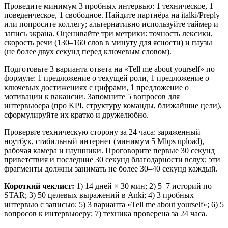
Проведите минимум 3 пробных интервью: 1 техническое, 1
поведенческое, 1 свободное. Найдите партнёра на italki/Preply
или попросите коллегу; альтернативно используйте таймер и
запись экрана. Оценивайте три метрики: точность лексики,
скорость речи (130–160 слов в минуту для ясности) и паузы
(не более двух секунд перед ключевым словом).
Подготовьте 3 варианта ответа на «Tell me about yourself» по
формуле: 1 предложение о текущей роли, 1 предложение о
ключевых достижениях с цифрами, 1 предложение о
мотивации к вакансии. Запомните 5 вопросов для
интервьюера (про KPI, структуру команды, ближайшие цели),
сформулируйте их кратко и дружелюбно.
Проверьте техническую сторону за 24 часа: заряженный
ноутбук, стабильный интернет (минимум 5 Mbps upload),
рабочая камера и наушники. Проговорите первые 30 секунд
приветствия и последние 30 секунд благодарности вслух; эти
фрагменты должны занимать не более 30–40 секунд каждый.
Короткий чеклист:
1) 14 дней × 30 мин; 2) 5–7 историй по
STAR; 3) 50 целевых выражений в Anki; 4) 3 пробных
интервью с записью; 5) 3 варианта «Tell me about yourself»; 6) 5
вопросов к интервьюеру; 7) техника проверена за 24 часа.