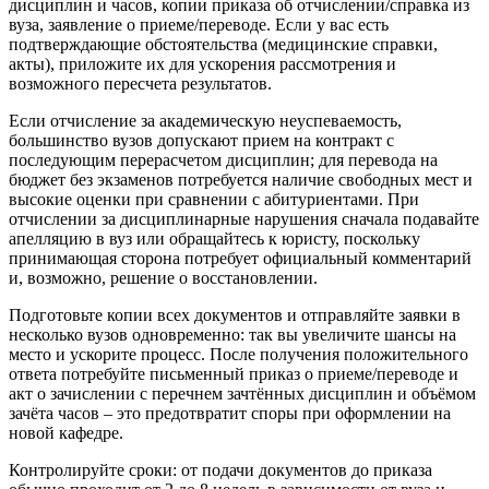
дисциплин и часов, копии приказа об отчислении/справка из
вуза, заявление о приеме/переводе. Если у вас есть
подтверждающие обстоятельства (медицинские справки,
акты), приложите их для ускорения рассмотрения и
возможного пересчета результатов.
Если отчисление за академическую неуспеваемость,
большинство вузов допускают прием на контракт с
последующим перерасчетом дисциплин; для перевода на
бюджет без экзаменов потребуется наличие свободных мест и
высокие оценки при сравнении с абитуриентами. При
отчислении за дисциплинарные нарушения сначала подавайте
апелляцию в вуз или обращайтесь к юристу, поскольку
принимающая сторона потребует официальный комментарий
и, возможно, решение о восстановлении.
Подготовьте копии всех документов и отправляйте заявки в
несколько вузов одновременно: так вы увеличите шансы на
место и ускорите процесс. После получения положительного
ответа потребуйте письменный приказ о приеме/переводе и
акт о зачислении с перечнем зачтённых дисциплин и объёмом
зачёта часов – это предотвратит споры при оформлении на
новой кафедре.
Контролируйте сроки: от подачи документов до приказа