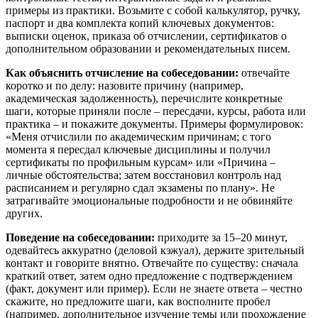
примеры из практики. Возьмите с собой калькулятор, ручку,
паспорт и два комплекта копий ключевых документов:
выписки оценок, приказа об отчислении, сертификатов о
дополнительном образовании и рекомендательных писем.
Как объяснить отчисление на собеседовании:
отвечайте
коротко и по делу: назовите причину (например,
академическая задолженность), перечислите конкретные
шаги, которые приняли после – пересдачи, курсы, работа или
практика – и покажите документы. Примеры формулировок:
«Меня отчислили по академическим причинам; с того
момента я пересдал ключевые дисциплины и получил
сертификаты по профильным курсам» или «Причина –
личные обстоятельства; затем восстановил контроль над
расписанием и регулярно сдал экзамены по плану». Не
затрагивайте эмоциональные подробности и не обвиняйте
других.
Поведение на собеседовании:
приходите за 15–20 минут,
одевайтесь аккуратно (деловой кэжуал), держите зрительный
контакт и говорите внятно. Отвечайте по существу: сначала
краткий ответ, затем одно предложение с подтверждением
(факт, документ или пример). Если не знаете ответа – честно
скажите, но предложите шаги, как восполните пробел
(например, дополнительное изучение темы или прохождение