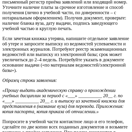
письменный регистр приёма заявлений или входящий номер.
Уточните наличие платы за срочное изготовление и способ
получения (лично в учебной части, по доверенности – с
нотариальным оформлением). Получив документ, проверьте:
наличие бланка вуза, дату выдачи, подпись заведующего
учебной частью и круглую печать.
Если зачетная книжка утеряна, напишите отдельное заявление
об утере и запросите выписку из ведомостей успеваемости и
электронных журналов. Потребуют реестр экзаменационных
ведомостей или выписку из электронной базы; срок может
увеличиться до 2–4 недель. Потребуйте указать в документе
основание выдачи («по материалам ведомостей/электронной
базы»).
Образец строки заявления:
«Прошу выдать академическую справку о прохождении
учебных дисциплин за период с «___» __________ 20__ г. по
«___» __________ 20__ г. и выписку из зачетной книжки для
представления в (название вуза) для перевода. Приложения:
копия паспорта, копия приказа об отчислении.»
Попросите в учебной части контактное лицо и его телефон,
сделайте по две копии всех поданных документов и возьмите