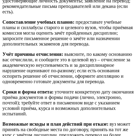
удостоверяющие личность документы; заявление на перевод;
рекомендательные письма преподавателей или декана (если
есть).
Сопоставление учебных планов:
предоставьте учебные
планы и силлабусы старого и целевого вузов, чтобы приёмная
комиссия могла оценить зачёт пройденных дисциплин;
запросите письменное решение о зачёте или назначении
дополнительных экзаменов для перевода.
Учёт причины отчисления:
выясните, по какому основанию
вас отчислили, и сообщите это в целевой вуз – отчисление за
академическую неуспеваемость и за дисциплинарное
нарушение оценивают по-разному; если есть основания
оспорить решение об отчислении, оформите апелляцию и
одновременно готовьте документы для перевода.
Сроки и форма ответа:
уточните конкретную дату окончания
приёма документов и формы подачи (лично, электронно,
почтой); требуйте ответ в письменном виде с указанием
условий приёма, курса и возможных дополнительных
испытаний.
Возможные исходы и план действий при отказе:
вуз может
принять на свободные места по договору, принять на тот же
курс с зачётом дисциплин, предложить перевод на более