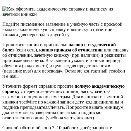
Подайте письменное заявление в учебную часть с просьбой
выдать академическую справку и выписку из зачетной
книжки для перевода в другой вуз.
Приложите копии и оригиналы:
паспорт
,
студенческий
билет
(если есть),
копию приказа об отчислении
или справку
об отчислении, зачетную книжку (при наличии) и реквизиты
принимающего вуза. В заявлении укажите точный период
обучения (год/семестр) и цель – «для представления в
(название вуза) для перевода». Оставьте контактный телефон
и e-mail.
Уточните формат справки: просите
полную академическую
справку
с перечислением дисциплин, часов, зачетов/
экзаменов и оценок по семестрам. Для выписки из зачетной
книжки требуйте по каждой записи дату, код дисциплины и
подпись преподавателя/печать. Попросите выдать минимум
два экземпляра, заверенных печатью и подписью
ответственного лица (учебная часть, деканат).
Срок обработки обычно 3–10 рабочих дней; запросите