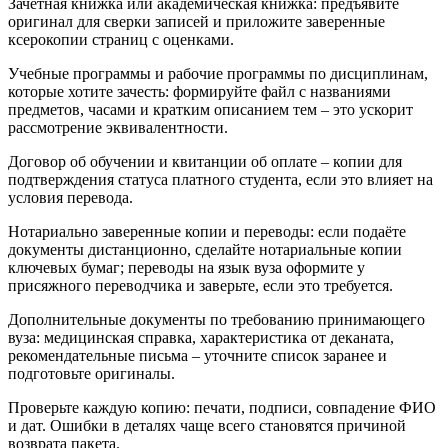
Зачётная книжка или академическая книжка: предъявите
оригинал для сверки записей и приложите заверенные
ксерокопии страниц с оценками.
Учебные программы и рабочие программы по дисциплинам,
которые хотите зачесть: формируйте файл с названиями
предметов, часами и кратким описанием тем – это ускорит
рассмотрение эквивалентности.
Договор об обучении и квитанции об оплате – копии для
подтверждения статуса платного студента, если это влияет на
условия перевода.
Нотариально заверенные копии и переводы: если подаёте
документы дистанционно, сделайте нотариальные копии
ключевых бумаг; переводы на язык вуза оформите у
присяжного переводчика и заверьте, если это требуется.
Дополнительные документы по требованию принимающего
вуза: медицинская справка, характеристика от деканата,
рекомендательные письма – уточните список заранее и
подготовьте оригиналы.
Проверьте каждую копию: печати, подписи, совпадение ФИО
и дат. Ошибки в деталях чаще всего становятся причиной
возврата пакета.