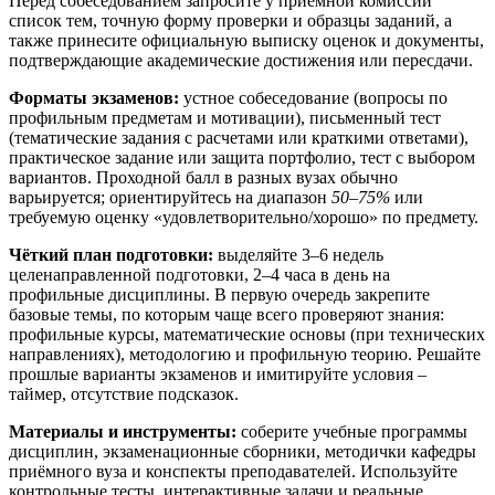
Перед собеседованием запросите у приёмной комиссии
список тем, точную форму проверки и образцы заданий, а
также принесите официальную выписку оценок и документы,
подтверждающие академические достижения или пересдачи.
Форматы экзаменов:
устное собеседование (вопросы по
профильным предметам и мотивации), письменный тест
(тематические задания с расчетами или краткими ответами),
практическое задание или защита портфолио, тест с выбором
вариантов. Проходной балл в разных вузах обычно
варьируется; ориентируйтесь на диапазон
50–75%
или
требуемую оценку «удовлетворительно/хорошо» по предмету.
Чёткий план подготовки:
выделяйте 3–6 недель
целенаправленной подготовки, 2–4 часа в день на
профильные дисциплины. В первую очередь закрепите
базовые темы, по которым чаще всего проверяют знания:
профильные курсы, математические основы (при технических
направлениях), методологию и профильную теорию. Решайте
прошлые варианты экзаменов и имитируйте условия –
таймер, отсутствие подсказок.
Материалы и инструменты:
соберите учебные программы
дисциплин, экзаменационные сборники, методички кафедры
приёмного вуза и конспекты преподавателей. Используйте
контрольные тесты, интерактивные задачи и реальные