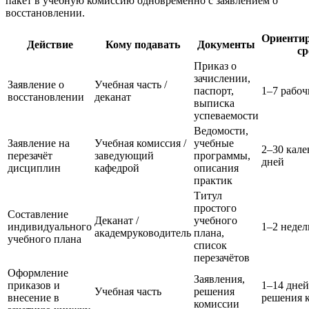
пакет в учебную комиссию одновременно с заявлением о
восстановлении.
Ориенти
Действие
Кому подавать
Документы
ср
Приказ о
зачислении,
Заявление о
Учебная часть /
паспорт,
1–7 рабоч
восстановлении
деканат
выписка
успеваемости
Ведомости,
Заявление на
Учебная комиссия /
учебные
2–30 кал
перезачёт
заведующий
программы,
дней
дисциплин
кафедрой
описания
практик
Титул
простого
Составление
Деканат /
учебного
индивидуального
1–2 недел
академруководитель
плана,
учебного плана
список
перезачётов
Оформление
Заявления,
приказов и
1–14 дней
Учебная часть
решения
внесение в
решения 
комиссии