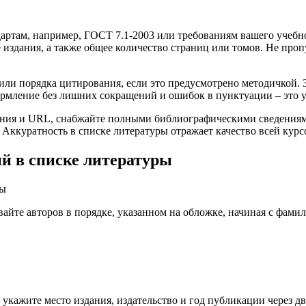
артам, например, ГОСТ 7.1-2003 или требованиям вашего учебн
де издания, а также общее количество страниц или томов. Не про
ли порядка цитирования, если это предусмотрено методичкой. З
ормление без лишних сокращений и ошибок в пунктуации – это 
ения и URL, снабжайте полными библиографическими сведениям
Аккуратность в списке литературы отражает качество всей курс
й в списке литературы
те авторов в порядке, указанном на обложке, начиная с фамили
 укажите место издания, издательство и год публикации через д