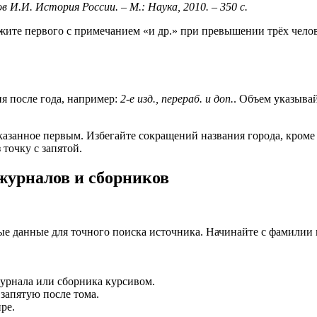
в И.И. История России. – М.: Наука, 2010. – 350 с.
ажите первого с примечанием «и др.» при превышении трёх чело
я после года, например:
2-е изд., перераб. и доп.
. Объем указывай
казанное первым. Избегайте сокращений названия города, кроме
 точку с запятой.
 журналов и сборников
ые данные для точного поиска источника. Начинайте с фамилии 
журнала или сборника курсивом.
 запятую после тома.
ре.