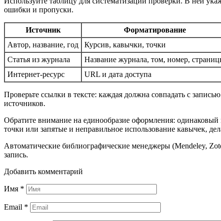
Используйте таблицу для систематизации проверки. В ней ука
ошибки и пропуски.
Источник
Форматирование
Автор, название, год
Курсив, кавычки, точки
Статья из журнала
Название журнала, том, номер, страни
Интернет-ресурс
URL и дата доступа
Проверьте ссылки в тексте: каждая должна совпадать с запись
источников.
Обратите внимание на единообразие оформления: одинаковый 
точки или запятые и неправильное использование кавычек, де
Автоматические библиографические менеджеры (Mendeley, Zote
запись.
Добавить комментарий
Имя
*
Email
*