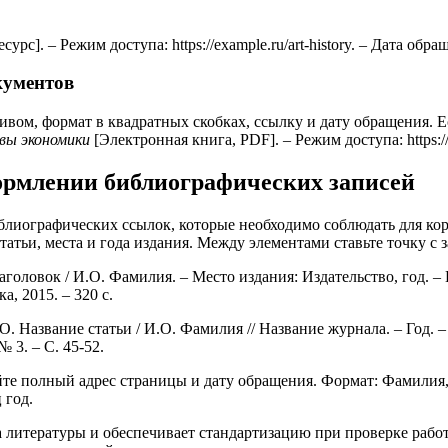
]. – Режим доступа: https://example.ru/art-history. – Дата обращ
кументов
ивом, формат в квадратных скобках, ссылку и дату обращения. 
вы экономики
[Электронная книга, PDF]. – Режим доступа: https:/
ормлении библиографических записей
блиографических ссылок, которые необходимо соблюдать для кор
тьи, места и года издания. Между элементами ставьте точку с за
головок / И.О. Фамилия. – Место издания: Издательство, год. –
, 2015. – 320 с.
О. Название статьи / И.О. Фамилия // Название журнала. – Год.
№ 3. – С. 45-52.
йте полный адрес страницы и дату обращения. Формат: Фамилия,
 год.
литературы и обеспечивает стандартизацию при проверке работ