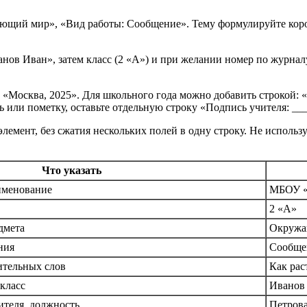
ющий мир», «Вид работы: Сообщение». Тему формулируйте коротк
нов Иван», затем класс (2 «А») и при желании номер по журнал
«Москва, 2025». Для школьного года можно добавить строкой: 
ь или пометку, оставьте отдельную строку «Подпись учителя: __
элемент, без сжатия нескольких полей в одну строку. Не исполь
Что указать
именование
МБОУ 
2 «А»
дмета
Окружа
ния
Сообще
ительных слов
Как рас
класс
Иванов 
теля, должность
Петрова