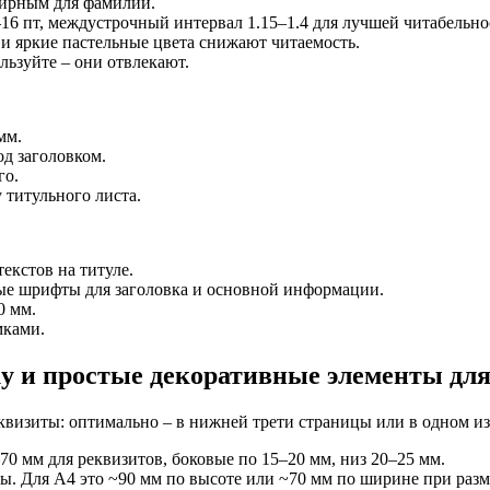
жирным для фамилии.
16 пт, междустрочный интервал 1.15–1.4 для лучшей читабельно
 и яркие пастельные цвета снижают читаемость.
ьзуйте – они отвлекают.
мм.
под заголовком.
го.
у титульного листа.
екстов на титуле.
ые шрифты для заголовка и основной информации.
0 мм.
мками.
у и простые декоративные элементы для
еквизиты: оптимально – в нижней трети страницы или в одном и
70 мм для реквизитов, боковые по 15–20 мм, низ 20–25 мм.
ны. Для A4 это ~90 мм по высоте или ~70 мм по ширине при разм