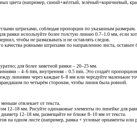
овных цвета (например, синий+жёлтый, зелёный+коричневый, кр
етлыми штрихами, соблюдая пропорции по указанным размерам.
ля рамки используйте более толстую линию 0.7–1.0 мм, если хо
рнил, чтобы не размазывать и не оставлять следов.
 качества ровными штрихами по направлению листа, оставьте бе
уратно; для более заметной рамки – 20–25 мм.
иниями – 4–6 mm, внутренняя – 0.5 mm. Это создаёт пропорцион
между линиями через каждые 6–8 мм или чередуйте маленькие то
карандашом по четырём сторонам, чтобы линия была ровной.
меньше отвлекает от текста.
м 12–18 мм. Рисуйте одинаковые элементы по линейке для рав
 диаметр 12–18 мм, размещайте не ближе 8–10 мм от текста.
тов на одном листе (например, рамка + угловые орнаменты или 