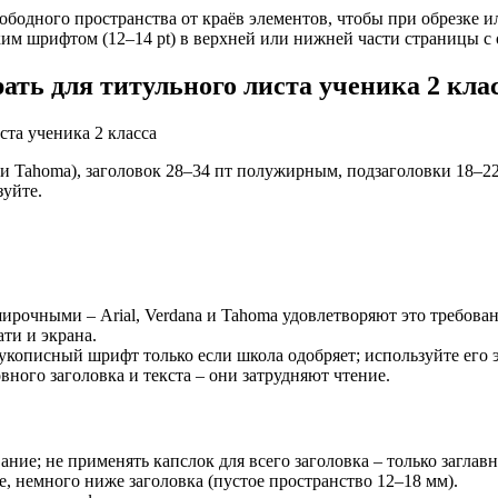
ободного пространства от краёв элементов, чтобы при обрезке ил
им шрифтом (12–14 pt) в верхней или нижней части страницы с 
ать для титульного листа ученика 2 кла
или Tahoma), заголовок 28–34 пт полужирным, подзаголовки 18–22
зуйте.
рочными – Arial, Verdana и Tahoma удовлетворяют это требован
ати и экрана.
укописный шрифт только если школа одобряет; используйте его 
ного заголовка и текста – они затрудняют чтение.
ние; не применять капслок для всего заголовка – только заглав
е, немного ниже заголовка (пустое пространство 12–18 мм).