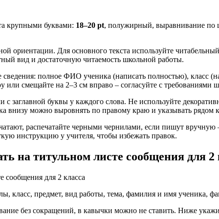
ста крупными буквами:
18–20 pt
, полужирный, выравнивание по ц
жной ориентации. Для основного текста используйте читабельны
тный вид и достаточную читаемость школьной работы.
 сведения: полное ФИО ученика (написать полностью), класс (на
у или смещайте на 2–3 см вправо – согласуйте с требованиями ш
 с заглавной буквы у каждого слова. Не используйте декоративн
ка внизу можно выровнять по правому краю и указывать рядом к
ечатают, распечатайте черными чернилами, если пишут вручную 
ткую инструкцию у учителя, чтобы избежать правок.
ать на титульном листе сообщения для 2 
, класс, предмет, вид работы, тема, фамилия и имя ученика, фам
ние без сокращений, в кавычки можно не ставить. Ниже укажите