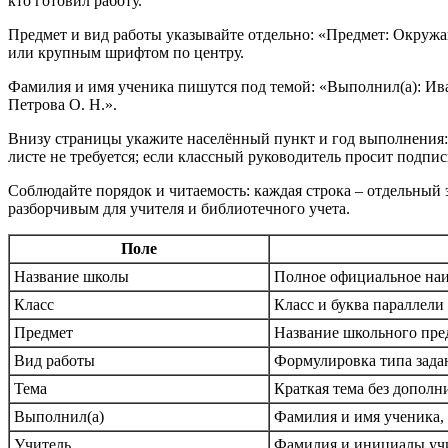
кто готовил работу.
Предмет и вид работы указывайте отдельно: «Предмет: Окружа
или крупным шрифтом по центру.
Фамилия и имя ученика пишутся под темой: «Выполнил(а): Ива
Петрова О. Н.».
Внизу страницы укажите населённый пункт и год выполнения: 
листе не требуется; если классный руководитель просит подпис
Соблюдайте порядок и читаемость: каждая строка – отдельный 
разборчивым для учителя и библиотечного учета.
Поле
Название школы
Полное официальное на
Класс
Класс и буква параллели
Предмет
Название школьного пре
Вид работы
Формулировка типа зада
Тема
Краткая тема без дополн
Выполнил(а)
Фамилия и имя ученика, 
Учитель
Фамилия и инициалы учи