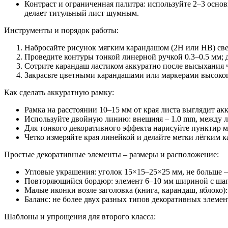
Контраст и ограниченная палитра: используйте 2–3 осн
делает титульный лист шумным.
Инструменты и порядок работы:
Набросайте рисунок мягким карандашом (2H или HB) св
Проведите контуры тонкой линерной ручкой 0.3–0.5 мм; д
Сотрите карандаш ластиком аккуратно после высыхания че
Закрасьте цветными карандашами или маркерами высокого
Как сделать аккуратную рамку:
Рамка на расстоянии 10–15 мм от края листа выглядит акк
Используйте двойную линию: внешняя – 1.0 mm, между л
Для тонкого декоративного эффекта нарисуйте пунктир 
Четко измеряйте края линейкой и делайте метки лёгким 
Простые декоративные элементы – размеры и расположение:
Угловые украшения: уголок 15×15–25×25 мм, не больше – 
Повторяющийся бордюр: элемент 6–10 мм шириной с шаго
Малые иконки возле заголовка (книга, карандаш, яблоко):
Баланс: не более двух разных типов декоративных элемен
Шаблоны и упрощения для второго класса: