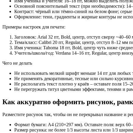
Имя ученика и учителя: 16–18 пт, можно выделить полу
Основной пояснительный текст (при необходимости): 14–
Контраст: чёрный или тёмно-синий на белом фоне; серые
Оформление: тени, градиенты и жирные контуры не испол
Примеры настроек для печати:
Заголовок: Arial 32 пт, Bold, центр, отступ сверху ~40–60 
Тема/класс: Calibri 20 пт, Regular, центр, отступ 8–12 мм 
Имя ученика: Tahoma 18 пт, Bold, центр чуть ниже средне
Учитель/школа/год: Verdana 14–16 пт, Regular, центр вниз
Чего не делать
Не использовать мелкий шрифт меньше 14 пт для любых т
Не применять декоративные, тесные или сильно курсивн
Не располагать текст плотно у краёв – оставьте поля 15–2
Не перегружать титул цветными эффектами, тенями и ра
Как аккуратно оформить рисунок, рамк
Разместите рисунок так, чтобы он не перекрывал название и р
Формат бумаги: A4 (210×297 мм). Оставьте поля: верх 60–
Размер рисунка: не более 1/3 высоты листа или 1/3 шири