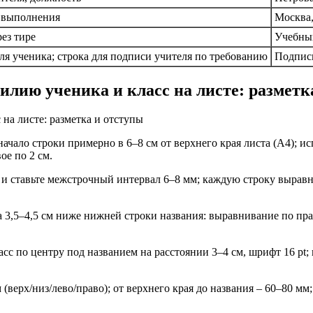
 выполнения
Москва,
ез тире
Учебный
ля ученика; строка для подписи учителя по требованию
Подпись
илию ученика и класс на листе: разметк
начало строки примерно в 6–8 см от верхнего края листа (A4); и
ое по 2 см.
t и ставьте межстрочный интервал 6–8 мм; каждую строку выравн
 3,5–4,5 см ниже нижней строки названия: выравнивание по прав
с по центру под названием на расстоянии 3–4 см, шрифт 16 pt; 
 (верх/низ/лево/право); от верхнего края до названия – 60–80 мм