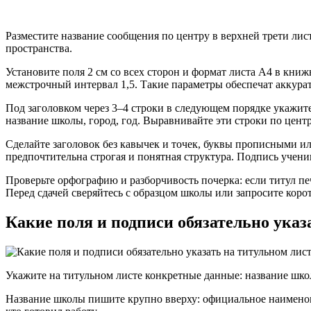
Разместите название сообщения по центру в верхней трети ли
пространства.
Установите поля 2 см со всех сторон и формат листа A4 в кни
межстрочный интервал 1,5. Такие параметры обеспечат аккура
Под заголовком через 3–4 строки в следующем порядке укажите
название школы, город, год. Выравнивайте эти строки по центр
Сделайте заголовок без кавычек и точек, буквы прописными или
предпочтительна строгая и понятная структура. Подпись учени
Проверьте орфографию и разборчивость почерка: если титул п
Перед сдачей сверяйтесь с образцом школы или запросите коро
Какие поля и подписи обязательно указ
Укажите на титульном листе конкретные данные: название школы
Название школы пишите крупно вверху: официальное наименова