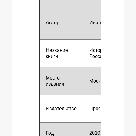
Автор
Иванов И.И.
ч
т
Б
Название
История
книги
России
Г
Место
Москва
издания
к
Издательство
Просвещение
Год
2010