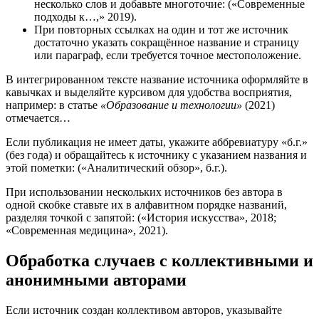
несколько слов и добавьте многоточие: («Современные
подходы к…,» 2019).
При повторных ссылках на один и тот же источник
достаточно указать сокращённое название и страницу
или параграф, если требуется точное местоположение.
В интегрированном тексте название источника оформляйте в
кавычках и выделяйте курсивом для удобства восприятия,
например: в статье
«Образование и технологии»
(2021)
отмечается…
Если публикация не имеет даты, укажите аббревиатуру «б.г.»
(без года) и обращайтесь к источнику с указанием названия и
этой пометки: («Аналитический обзор», б.г.).
При использовании нескольких источников без автора в
одной скобке ставьте их в алфавитном порядке названий,
разделяя точкой с запятой: («История искусства», 2018;
«Современная медицина», 2021).
Обработка случаев с коллективными и
анонимными авторами
Если источник создан коллективом авторов, указывайте