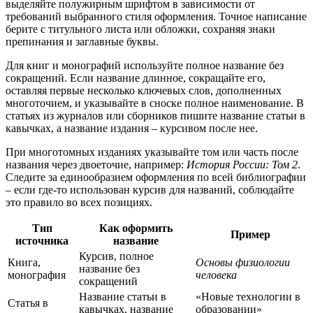
выделяйте полужирным шрифтом в зависимости от
требований выбранного стиля оформления. Точное написание
берите с титульного листа или обложки, сохраняя знаки
препинания и заглавные буквы.
Для книг и монографий используйте полное название без
сокращений. Если название длинное, сокращайте его,
оставляя первые несколько ключевых слов, дополненных
многоточием, и указывайте в сноске полное наименование. В
статьях из журналов или сборников пишите название статьи в
кавычках, а название издания – курсивом после нее.
При многотомных изданиях указывайте том или часть после
названия через двоеточие, например:
История России: Том 2
.
Следите за единообразием оформления по всей библиографии
– если где-то использован курсив для названий, соблюдайте
это правило во всех позициях.
Тип
Как оформить
Пример
источника
название
Курсив, полное
Книга,
Основы физиологии
название без
монография
человека
сокращений
Название статьи в
«Новые технологии в
Статья в
кавычках, название
образовании»