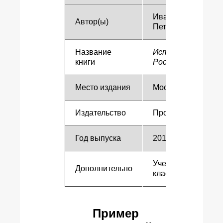
Иванов И.И.,
Автор(ы)
Петров П.П.
Название
История
книги
России
Место издания
Москва
Издательство
Просвещение
Год выпуска
2019
Учебник для 8
Дополнительно
класса
Пример