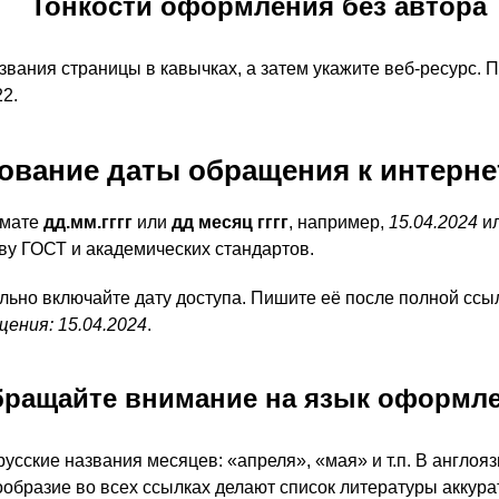
Тонкости оформления без автора
названия страницы в кавычках, а затем укажите веб-ресурс.
22.
вание даты обращения к интерне
рмате
дд.мм.гггг
или
дд месяц гггг
, например,
15.04.2024
и
ву ГОСТ и академических стандартов.
ельно включайте дату доступа. Пишите её после полной ссыл
ения: 15.04.2024
.
ращайте внимание на язык оформл
русские названия месяцев: «апреля», «мая» и т.п. В англ
ообразие во всех ссылках делают список литературы аккур