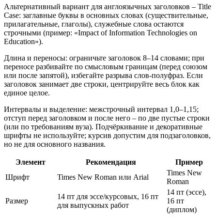
Альтернативный вариант для англоязычных заголовков – Title
Case: заглавные буквы в основных словах (существительные,
прилагательные, глаголы), служебные слова остаются
строчными (пример: «Impact of Information Technologies on
Education»).
Длина и переносы: ограничьте заголовок 8–14 словами; при
переносе разбивайте по смысловым границам (перед союзом
или после запятой), избегайте разрыва слов-полуфраз. Если
заголовок занимает две строки, центрируйте весь блок как
единое целое.
Интервалы и выделение: межстрочный интервал 1,0–1,15;
отступ перед заголовком и после него – по две пустые строки
(или по требованиям вуза). Подчёркивание и декоративные
шрифты не используйте; курсив допустим для подзаголовков,
но не для основного названия.
Элемент
Рекомендация
Пример
Times New
Шрифт
Times New Roman или Arial
Roman
14 пт (эссе),
14 пт для эссе/курсовых, 16 пт
Размер
16 пт
для выпускных работ
(диплом)