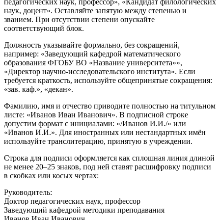
педагогических наук, профессор», «Кандидат филологических
наук, доцент». Оставляйте запятую между степенью и
званием. При отсутствии степени опускайте
соответствующий блок.
Должность указывайте формально, без сокращений,
например: «Заведующий кафедрой математического
образования ФГОБУ ВО «Название университета»»,
«Директор научно-исследовательского института». Если
требуется краткость, используйте общепринятые сокращения:
«зав. каф.», «декан».
Фамилию, имя и отчество приводите полностью на титульном
листе: «Иванов Иван Иванович». В подписной строке
допустим формат с инициалами: «/Иванов И.И./» или
«Иванов И.И.». Для иностранных или нестандартных имён
используйте транслитерацию, принятую в учреждении.
Строка для подписи оформляется как сплошная линия длиной
не менее 20–25 знаков, под ней ставят расшифровку подписи
в скобках или косых чертах:
Руководитель:
Доктор педагогических наук, профессор
Заведующий кафедрой методики преподавания
Иванов Иван Иванович