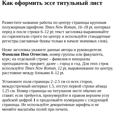
Как оформить эссе титульный лист
Разместите название работы по центру страницы крупным
полужирным шрифтом:
Times New Roman, 16–18 pt
, интервал
перед и после строки 6–12 pt; текст заголовка выравнивайте
по горизонтали строго по центру и используйте стандартные
регистры (заглавные буквы только в начале значимых слов).
Ниже заголовка укажите данные автора и руководителя:
Фамилия Имя Отчество
, номер группы или факультета,
курс; на отдельной строке – фамилия и инициалы
преподавателя, предмет; далее – город и год. Для этих строк
используйте
Times New Roman, 12 pt
, выравнивание по центру,
расстояние между блоками 8–12 pt.
Установите поля страницы 2–2.5 см со всех сторон,
междустрочный интервал 1.5, отступ первой строки абзаца
1.25 см. Номер страницы на титульном листе обычно не
ставят; если требуется, пронумеруйте в правом верхнем углу
арабской цифрой
1
и продолжайте нумерацию с следующей
страницы. Не используйте декоративные шрифты и не
меняйте масштабы полей при печати.