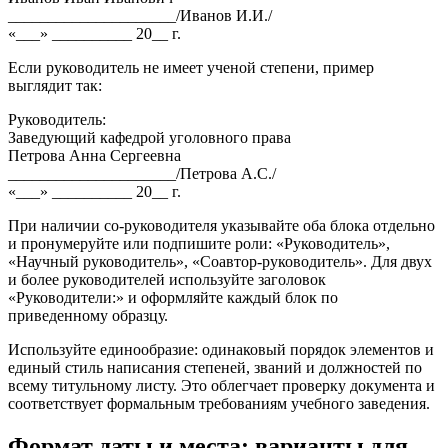
_____________________/Иванов И.И./
«___» __________ 20__ г.
Если руководитель не имеет ученой степени, пример
выглядит так:
Руководитель:
Заведующий кафедрой уголовного права
Петрова Анна Сергеевна
_____________________/Петрова А.С./
«___» __________ 20__ г.
При наличии со‑руководителя указывайте оба блока отдельно
и пронумеруйте или подпишите роли: «Руководитель»,
«Научный руководитель», «Соавтор-руководитель». Для двух
и более руководителей используйте заголовок
«Руководители:» и оформляйте каждый блок по
приведенному образцу.
Используйте единообразие: одинаковый порядок элементов и
единый стиль написания степеней, званий и должностей по
всему титульному листу. Это облегчает проверку документа и
соответствует формальным требованиям учебного заведения.
Формат даты и места: варианты для