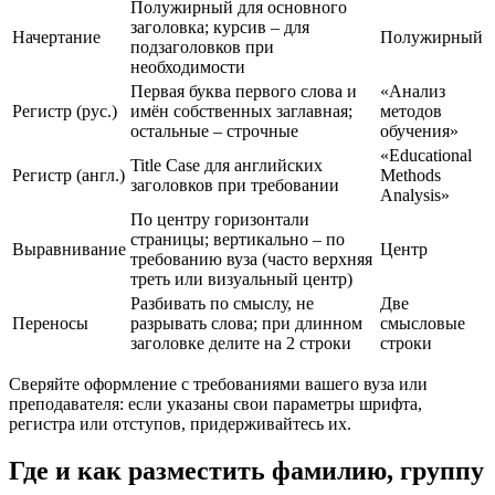
Полужирный для основного
заголовка; курсив – для
Начертание
Полужирный
подзаголовков при
необходимости
Первая буква первого слова и
«Анализ
Регистр (рус.)
имён собственных заглавная;
методов
остальные – строчные
обучения»
«Educational
Title Case для английских
Регистр (англ.)
Methods
заголовков при требовании
Analysis»
По центру горизонтали
страницы; вертикально – по
Выравнивание
Центр
требованию вуза (часто верхняя
треть или визуальный центр)
Разбивать по смыслу, не
Две
Переносы
разрывать слова; при длинном
смысловые
заголовке делите на 2 строки
строки
Сверяйте оформление с требованиями вашего вуза или
преподавателя: если указаны свои параметры шрифта,
регистра или отступов, придерживайтесь их.
Где и как разместить фамилию, группу