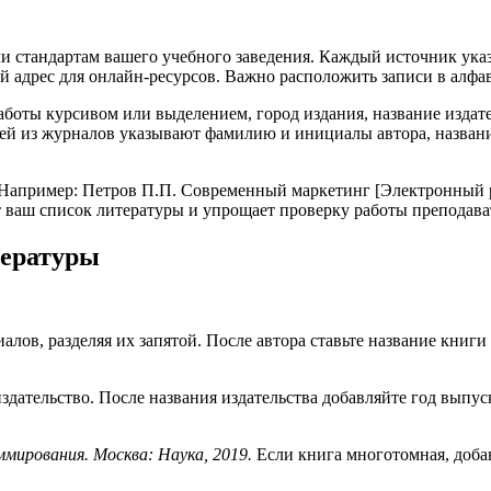
 стандартам вашего учебного заведения. Каждый источник указ
ый адрес для онлайн-ресурсов. Важно расположить записи в алф
боты курсивом или выделением, город издания, название издате
татей из журналов указывают фамилию и инициалы автора, назван
пример: Петров П.П. Современный маркетинг [Электронный ресурс]
т ваш список литературы и упрощает проверку работы преподава
тературы
лов, разделяя их запятой. После автора ставьте название книг
 издательство. После названия издательства добавляйте год выпу
мирования. Москва: Наука, 2019.
Если книга многотомная, доба