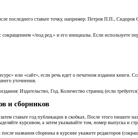
осле последнего ставьте точку, например: Петров П.П., Сидоров 
 с сокращением «/под ред.» и его инициалы. Если используете пер
сурс» или «сайт», если речь идет о печатном издании книги. С
ишнего уточнения.
здания: Издательство, Год. Количество страниц (если требуется)
ов и сборников
тем ставьте год публикации в скобках. После этого пишите назв
деляйте курсивом, а затем указывайте том, номер выпуска и стр
: после названия сборника в курсиве укажите редакторов (сокраще