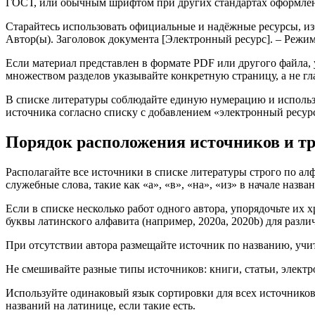
ГОСТ, или обычным шрифтом при других стандартах оформле
Старайтесь использовать официальные и надёжные ресурсы, из
Автор(ы). Заголовок документа [Электронный ресурс]. – Режим
Если материал представлен в формате PDF или другого файла, 
множеством разделов указывайте конкретную страницу, а не г
В списке литературы соблюдайте единую нумерацию и использ
источника согласно списку с добавлением «электронный ресур
Порядок расположения источников и тр
Располагайте все источники в списке литературы строго по ал
служебные слова, такие как «а», «в», «на», «из» в начале назван
Если в списке несколько работ одного автора, упорядочьте их 
буквы латинского алфавита (например, 2020a, 2020b) для разли
При отсутствии автора размещайте источник по названию, учи
Не смешивайте разные типы источников: книги, статьи, элект
Используйте одинаковый язык сортировки для всех источников
названий на латинице, если такие есть.