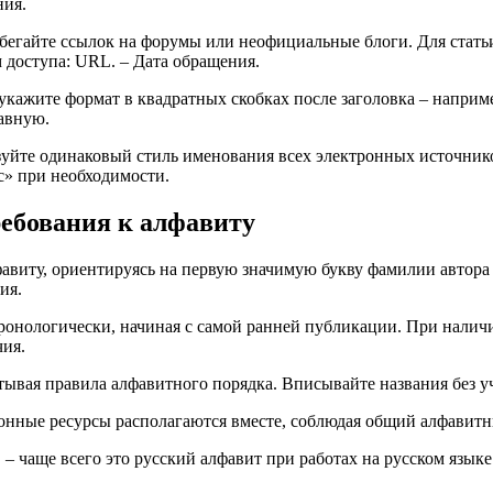
ния.
бегайте ссылок на форумы или неофициальные блоги. Для стать
 доступа: URL. – Дата обращения.
укажите формат в квадратных скобках после заголовка – наприм
лавную.
уйте одинаковый стиль именования всех электронных источнико
с» при необходимости.
ебования к алфавиту
фавиту, ориентируясь на первую значимую букву фамилии автора 
ия.
хронологически, начиная с самой ранней публикации. При наличи
чия.
тывая правила алфавитного порядка. Вписывайте названия без уч
ронные ресурсы располагаются вместе, соблюдая общий алфавитн
 – чаще всего это русский алфавит при работах на русском язы