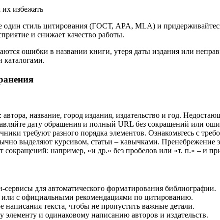
 один стиль цитирования (ГОСТ, APA, MLA) и придерживайтесь 
приятие и снижает качество работы.
аются ошибки в названии книги, утеря даты издания или неправ
 каталогами.
ранения
 автора, название, город издания, издательство и год. Недост
вляйте дату обращения и полный URL без сокращений или оши
чники требуют разного порядка элементов. Ознакомьтесь с треб
ычно выделяют курсивом, статьи – кавычками. Пренебрежение 
сокращений: например, «и др.» без пробелов или «т. п.» – и пр
-сервисы для автоматического форматирования библиографии.
ии или с официальными рекомендациями по цитированию.
е написания текста, чтобы не пропустить важные детали.
му элементу и одинаковому написанию авторов и издательств.