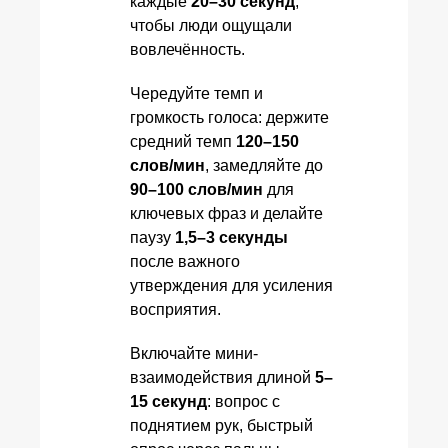
каждые
20–30 секунд
,
чтобы люди ощущали
вовлечённость.
Чередуйте темп и
громкость голоса: держите
средний темп
120–150
слов/мин
, замедляйте до
90–100 слов/мин
для
ключевых фраз и делайте
паузу
1,5–3 секунды
после важного
утверждения для усиления
восприятия.
Включайте мини-
взаимодействия длиной
5–
15 секунд
: вопрос с
поднятием рук, быстрый