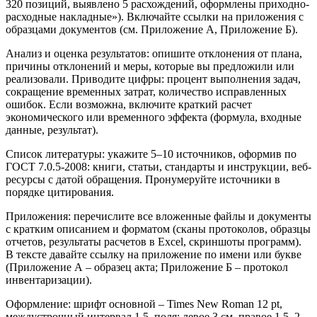
320 позиций, выявлено 5 расхождений, оформлены приходно-
расходные накладные»). Включайте ссылки на приложения с
образцами документов (см. Приложение А, Приложение Б).
Анализ и оценка результатов: опишите отклонения от плана,
причины отклонений и меры, которые вы предложили или
реализовали. Приводите цифры: процент выполнения задач,
сокращение временных затрат, количество исправленных
ошибок. Если возможна, включите краткий расчет
экономического или временного эффекта (формула, входные
данные, результат).
Список литературы: укажите 5–10 источников, оформив по
ГОСТ 7.0.5‑2008: книги, статьи, стандарты и инструкции, веб-
ресурсы с датой обращения. Пронумеруйте источники в
порядке цитирования.
Приложения: перечислите все вложенные файлы и документы
с кратким описанием и форматом (сканы протоколов, образцы
отчетов, результаты расчетов в Excel, скриншоты программ).
В тексте давайте ссылку на приложение по имени или букве
(Приложение А – образец акта; Приложение Б – протокол
инвентаризации).
Оформление: шрифт основной – Times New Roman 12 pt,
междустрочный интервал 1.5, поля: левое 3 см, правое 1,5–2