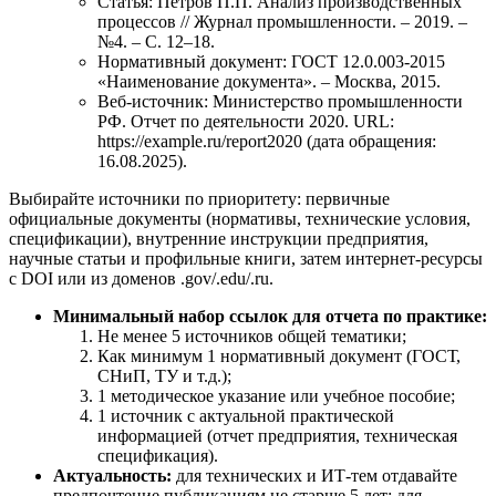
Статья: Петров П.П. Анализ производственных
процессов // Журнал промышленности. – 2019. –
№4. – С. 12–18.
Нормативный документ: ГОСТ 12.0.003-2015
«Наименование документа». – Москва, 2015.
Веб-источник: Министерство промышленности
РФ. Отчет по деятельности 2020. URL:
https://example.ru/report2020 (дата обращения:
16.08.2025).
Выбирайте источники по приоритету: первичные
официальные документы (нормативы, технические условия,
спецификации), внутренние инструкции предприятия,
научные статьи и профильные книги, затем интернет-ресурсы
с DOI или из доменов .gov/.edu/.ru.
Минимальный набор ссылок для отчета по практике:
Не менее 5 источников общей тематики;
Как минимум 1 нормативный документ (ГОСТ,
СНиП, ТУ и т.д.);
1 методическое указание или учебное пособие;
1 источник с актуальной практической
информацией (отчет предприятия, техническая
спецификация).
Актуальность:
для технических и ИТ-тем отдавайте
предпочтение публикациям не старше 5 лет; для