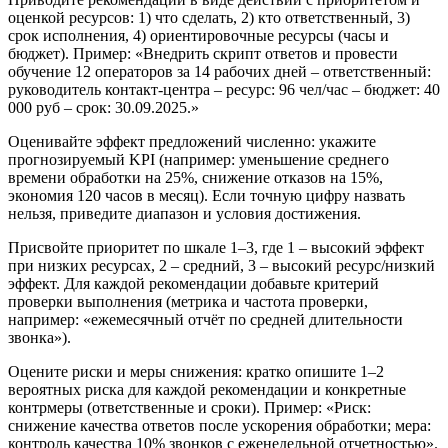
оценкой ресурсов: 1) что сделать, 2) кто ответственный, 3)
срок исполнения, 4) ориентировочные ресурсы (часы и
бюджет). Пример: «Внедрить скрипт ответов и провести
обучение 12 операторов за 14 рабочих дней – ответственный:
руководитель контакт-центра – ресурс: 96 чел/час – бюджет: 40
000 руб – срок: 30.09.2025.»
Оценивайте эффект предложений численно: укажите
прогнозируемый KPI (например: уменьшение среднего
времени обработки на 25%, снижение отказов на 15%,
экономия 120 часов в месяц). Если точную цифру назвать
нельзя, приведите диапазон и условия достижения.
Присвойте приоритет по шкале 1–3, где 1 – высокий эффект
при низких ресурсах, 2 – средний, 3 – высокий ресурс/низкий
эффект. Для каждой рекомендации добавьте критерий
проверки выполнения (метрика и частота проверки,
например: «ежемесячный отчёт по средней длительности
звонка»).
Оцените риски и меры снижения: кратко опишите 1–2
вероятных риска для каждой рекомендации и конкретные
контрмеры (ответственные и сроки). Пример: «Риск:
снижение качества ответов после ускорения обработки; мера:
контроль качества 10% звонков с еженедельной отчетностью».