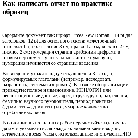
Как написать отчет по практике
образец
Оформите документ так: шрифт Times New Roman – 14 pt для
заголовков, 12 pt для основного текста; межстрочный
интервал 1.5; поля – левое 3 см, правое 1.5 см, верхнее 2 см,
нижнее 2 см; нумерация страниц арабскими цифрами в
правом верхнем углу, титульный лист не нумеруют,
нумерация начинается со страницы введения.
Во введении укажите одну четкую цель и 3–5 задач,
формулируемых глаголами (например, исследовать,
разработать, систематизировать). В разделе об организации
приведите: полное наименование, ИНН/ОГРН или
регистрационные данные, адрес, структуру подразделения,
фамилию научного руководителя, период практики
(дд.мм.гггг – дд.мм.гггг) и суммарное количество
отработанных часов.
В описании выполненных работ перечисляйте задания по
датам и указывайте для каждого: наименование задачи,
затраченное время (часы), использованные инструменты/ПО