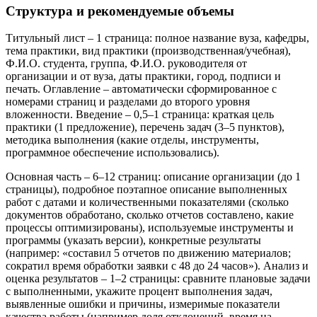
Структура и рекомендуемые объемы
Титульный лист – 1 страница: полное название вуза, кафедры,
тема практики, вид практики (производственная/учебная),
Ф.И.О. студента, группа, Ф.И.О. руководителя от
организации и от вуза, даты практики, город, подписи и
печать. Оглавление – автоматически сформированное с
номерами страниц и разделами до второго уровня
вложенности. Введение – 0,5–1 страница: краткая цель
практики (1 предложение), перечень задач (3–5 пунктов),
методика выполнения (какие отделы, инструменты,
программное обеспечение использовались).
Основная часть – 6–12 страниц: описание организации (до 1
страницы), подробное поэтапное описание выполненных
работ с датами и количественными показателями (сколько
документов обработано, сколько отчетов составлено, какие
процессы оптимизированы), используемые инструменты и
программы (указать версии), конкретные результаты
(например: «составил 5 отчетов по движению материалов;
сократил время обработки заявки с 48 до 24 часов»). Анализ и
оценка результатов – 1–2 страницы: сравните плановые задачи
с выполненными, укажите процент выполнения задач,
выявленные ошибки и причины, измеримые показатели
качества работы (например доля отклонений, время на