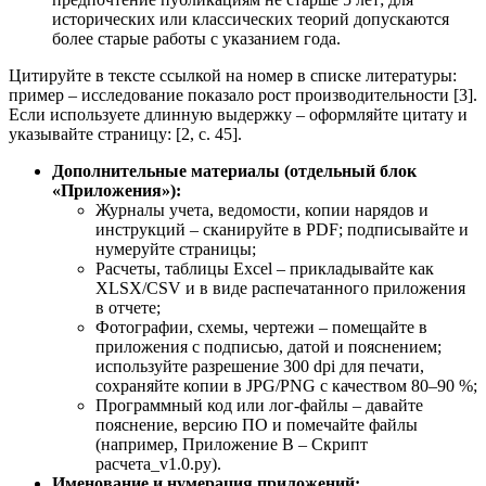
исторических или классических теорий допускаются
более старые работы с указанием года.
Цитируйте в тексте ссылкой на номер в списке литературы:
пример – исследование показало рост производительности [3].
Если используете длинную выдержку – оформляйте цитату и
указывайте страницу: [2, с. 45].
Дополнительные материалы (отдельный блок
«Приложения»):
Журналы учета, ведомости, копии нарядов и
инструкций – сканируйте в PDF; подписывайте и
нумеруйте страницы;
Расчеты, таблицы Excel – прикладывайте как
XLSX/CSV и в виде распечатанного приложения
в отчете;
Фотографии, схемы, чертежи – помещайте в
приложения с подписью, датой и пояснением;
используйте разрешение 300 dpi для печати,
сохраняйте копии в JPG/PNG с качеством 80–90 %;
Программный код или лог-файлы – давайте
пояснение, версию ПО и помечайте файлы
(например, Приложение В – Скрипт
расчета_v1.0.py).
Именование и нумерация приложений: