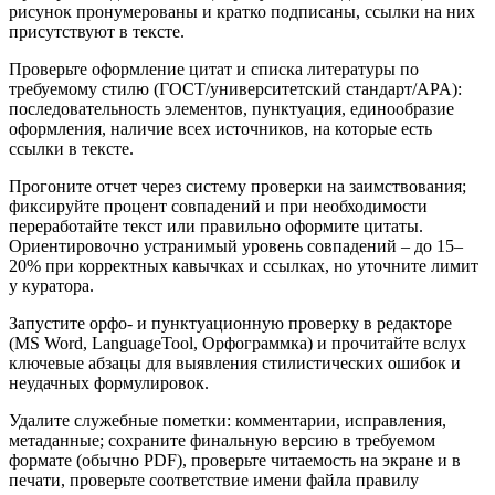
рисунок пронумерованы и кратко подписаны, ссылки на них
присутствуют в тексте.
Проверьте оформление цитат и списка литературы по
требуемому стилю (ГОСТ/университетский стандарт/APA):
последовательность элементов, пунктуация, единообразие
оформления, наличие всех источников, на которые есть
ссылки в тексте.
Прогоните отчет через систему проверки на заимствования;
фиксируйте процент совпадений и при необходимости
переработайте текст или правильно оформите цитаты.
Ориентировочно устранимый уровень совпадений – до 15–
20% при корректных кавычках и ссылках, но уточните лимит
у куратора.
Запустите орфо- и пунктуационную проверку в редакторе
(MS Word, LanguageTool, Орфограммка) и прочитайте вслух
ключевые абзацы для выявления стилистических ошибок и
неудачных формулировок.
Удалите служебные пометки: комментарии, исправления,
метаданные; сохраните финальную версию в требуемом
формате (обычно PDF), проверьте читаемость на экране и в
печати, проверьте соответствие имени файла правилу