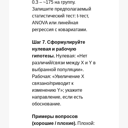
0.3 – ~175 на группу.
Запишите предполагаемый
статистический тест: t-тест,
ANOVA или линейная
регрессия с ковариатами.
Шаг 7. Сформулируйте
нулевая и рабочую
гипотезы.
Нулевая: «Нет
различий/связи между X и Y в
выбранной популяции».
Рабочая: «Увеличение X
связано/приводит к
изменению Y»; укажите
направление, если есть
обоснование.
Примеры вопросов
(хорошие / плохие).
Плохой: