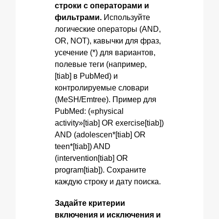
строки с операторами и
фильтрами.
Используйте
логические операторы (AND,
OR, NOT), кавычки для фраз,
усечение (*) для вариантов,
полевые теги (например,
[tiab] в PubMed) и
контролируемые словари
(MeSH/Emtree). Пример для
PubMed: («physical
activity»[tiab] OR exercise[tiab])
AND (adolescen*[tiab] OR
teen*[tiab]) AND
(intervention[tiab] OR
program[tiab]). Сохраните
каждую строку и дату поиска.
Задайте критерии
включения и исключения и