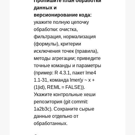
Пропишите план обработки
данных и
версионирование кода:
укажите полную цепочку
обработки: очистка,
фильтрация, нормализация
(формулы), критерии
исключения точек (правила),
методы агрегации; приведите
точные команды и параметры
(пример: R 4.3.1, пакет lme4
1.1‑31, команда lmer(y ~ x +
(1|id), REML = FALSE)).
Укажите контрольные хеши
репозитория (git commit:
1a2b3c). Сохраните сырые
данные отдельно от
обработанных.