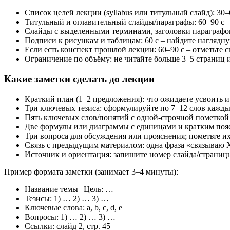
Список целей лекции (syllabus или титульный слайд): 30–
Титульный и оглавительный слайды/параграфы: 60–90 с –
Слайды с выделенными терминами, заголовки параграфов,
Подписи к рисункам и таблицам: 60 с – найдите наглядну
Если есть конспект прошлой лекции: 60–90 с – отметьте 
Ограничение по объёму: не читайте больше 3–5 страниц и
Какие заметки сделать до лекции
Краткий план (1–2 предложения): что ожидаете усвоить 
Три ключевых тезиса: сформулируйте по 7–12 слов кажды
Пять ключевых слов/понятий с одной-строчной пометкой 
Две формулы или диаграммы с единицами и кратким поясн
Три вопроса для обсуждения или прояснения; пометьте и
Связь с предыдущим материалом: одна фраза «связываю X 
Источник и ориентация: запишите номер слайда/страницы
Пример формата заметки (занимает 3–4 минуты):
Название темы | Цель: …
Тезисы: 1) … 2) … 3) …
Ключевые слова: a, b, c, d, e
Вопросы: 1) … 2) … 3) …
Ссылки: слайд 2, стр. 45