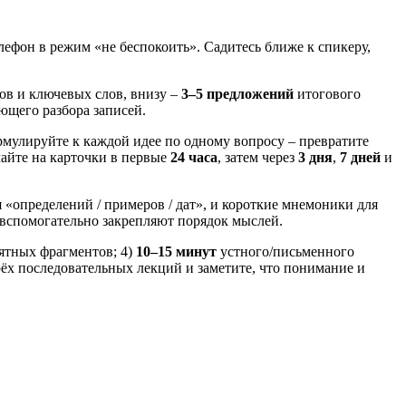
лефон в режим «не беспокоить». Садитесь ближе к спикеру,
сов и ключевых слов, внизу –
3–5 предложений
итогового
ющего разбора записей.
мулируйте к каждой идее по одному вопросу – превратите
чайте на карточки в первые
24 часа
, затем через
3 дня
,
7 дней
и
«определений / примеров / дат», и короткие мнемоники для
 вспомогательно закрепляют порядок мыслей.
нятных фрагментов; 4)
10–15 минут
устного/письменного
рёх последовательных лекций и заметите, что понимание и