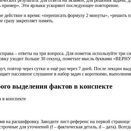
ических результата: для ответа на экзамен, для решения задачи,
ь пример». Эти ярлыки ускоряют последующее повторение.
 действие и время: «переписать формулу 2 минуты», «решить пр
 сразу закрепляет память.
, справа – ответы на три вопроса. Для пометок используйте три с
овку уходит больше 30 секунд, пометьте мысль буквами «ВЕРНУ»
ут, повтор через сутки и ещё раз через 7 дней. После лекции в
ащает пассивное слушание в набор задач с короткими, выполни
ого выделения фактов в конспекте
емя на расшифровку. Заводите лист-референс на первой странице
строчные для уточнений (f – фактическая деталь, d – дата). Всег