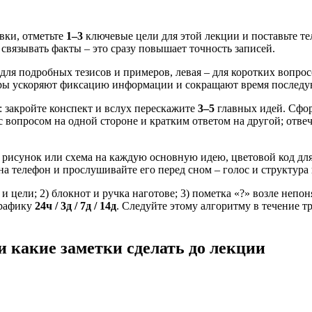
вки, отметьте
1–3
ключевые цели для этой лекции и поставьте те
вязывать факты – это сразу повышает точность записей.
 для подробных тезисов и примеров, левая – для коротких вопро
фры ускоряют фиксацию информации и сокращают время последу
 закройте конспект и вслух перескажите
3–5
главных идей. Сфор
с вопросом на одной стороне и кратким ответом на другой; отве
рисунок или схема на каждую основную идею, цветовой код для 
а телефон и прослушивайте его перед сном – голос и структура
и цели; 2) блокнот и ручка наготове; 3) пометка «?» возле непо
графику
24ч / 3д / 7д / 14д
. Следуйте этому алгоритму в течение т
и какие заметки сделать до лекции