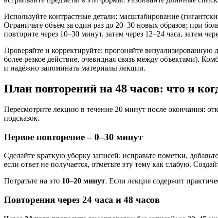
Используйте контрастные детали: масштабирование (гигантский
Ограничьте объём за один раз до 20–30 новых образов; при бо
повторите через 10–30 минут, затем через 12–24 часа, затем ч
Проверяйте и корректируйте: прогоняйте визуализированную да
более резкое действие, очевидная связь между объектами). Ком
и надёжно запоминать материалы лекции.
План повторений на 48 часов: что и ко
Пересмотрите лекцию в течение 20 минут после окончания: отк
подсказок.
Первое повторение –
0–30 минут
Сделайте краткую уборку записей: исправьте пометки, добавьт
если ответ не получается, отметьте эту тему как слабую. Созда
Потратьте на это
10–20 минут
. Если лекция содержит практиче
Повторения через
24 часа
и
48 часов