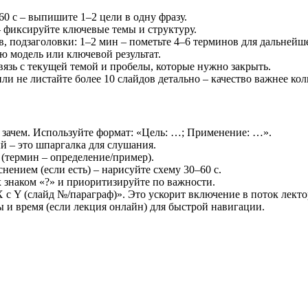
60 с – выпишите 1–2 цели в одну фразу.
 фиксируйте ключевые темы и структуру.
 подзаголовки: 1–2 мин – пометьте 4–6 терминов для дальнейше
ю модель или ключевой результат.
связь с текущей темой и пробелы, которые нужно закрыть.
ли не листайте более 10 слайдов детально – качество важнее кол
и зачем. Используйте формат: «Цель: …; Применение: …».
й – это шпаргалка для слушания.
(термин – определение/пример).
ением (если есть) – нарисуйте схему 30–60 с.
х знаком «?» и приоритизируйте по важности.
с Y (слайд №/параграф)». Это ускорит включение в поток лекто
 и время (если лекция онлайн) для быстрой навигации.