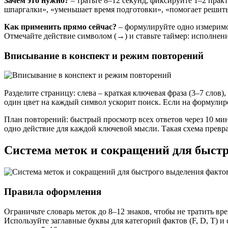
Зачем это нужно?
– тратьте 8–12 секунд, фиксируйте 1–2 практ
шпаргалки», «уменьшает время подготовки», «помогает решит
Как применить прямо сейчас?
– формулируйте одно измеримое
Отмечайте действие символом (→) и ставьте таймер: исполнение
Вписывание в конспект и режим повторений
Разделите страницу: слева – краткая ключевая фраза (3–7 слов)
один цвет на каждый символ ускорит поиск. Если на формулир
План повторений: быстрый просмотр всех ответов через 10 мин
одно действие для каждой ключевой мысли. Такая схема превр
Система меток и сокращений для быстр
Правила оформления
Ограничьте словарь меток до 8–12 знаков, чтобы не тратить вр
Используйте заглавные буквы для категорий фактов (F, D, T) и 