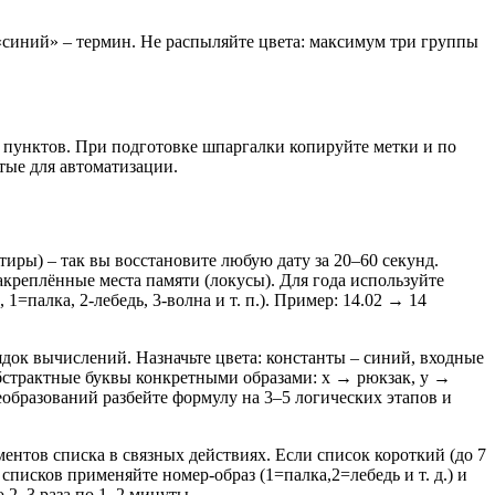
«синий» – термин. Не распыляйте цвета: максимум три группы
20 пунктов. При подготовке шпаргалки копируйте метки и по
тые для автоматизации.
иры) – так вы восстановите любую дату за 20–60 секунд.
закреплённые места памяти (локусы). Для года используйте
, 1=палка, 2-лебедь, 3-волна и т. п.). Пример: 14.02 → 14
док вычислений. Назначьте цвета: константы – синий, входные
абстрактные буквы конкретными образами: x → рюкзак, y →
еобразований разбейте формулу на 3–5 логических этапов и
ентов списка в связных действиях. Если список короткий (до 7
писков применяйте номер‑образ (1=палка,2=лебедь и т. д.) и
 2–3 раза по 1–2 минуты.