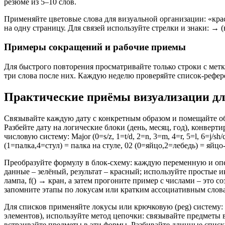
резюме из 5–10 слов.
Применяйте цветовые слова для визуальной организации: «кра
на одну страницу. Для связей используйте стрелки и знаки: → (
Примеры сокращений и рабочие приемы
Для быстрого повторения просматривайте только строки с метк
три слова после них. Каждую неделю проверяйте список-рефере
Практические приёмы визуализации для
Связывайте каждую дату с конкретным образом и помещайте обр
Разбейте дату на логические блоки (день, месяц, год), конверт
числовую систему: Major (0=s/z, 1=t/d, 2=n, 3=m, 4=r, 5=l, 6=j/s
(1=палка,4=стул) = палка на стуле, 02 (0=яйцо,2=лебедь) = яйц
Преобразуйте формулу в блок‑схему: каждую переменную и опе
данные – зелёный, результат – красный; используйте простые 
лампа, f() → кран, а затем прогоните пример с числами – это
запомните этапы по локусам или кратким ассоциативным слов
Для списков применяйте локусы или крючковую (peg) систему: 
элементов), используйте метод цепочки: связывайте предметы 
встраивайте предметы в эти формы. Разбивайте длинные списки