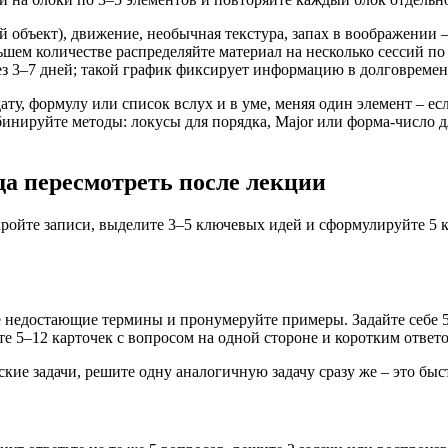
 объект), движение, необычная текстура, запах в воображении 
льшем количестве распределяйте материал на несколько сессий п
ерез 3–7 дней; такой график фиксирует информацию в долговреме
ту, формулу или список вслух и в уме, меняя один элемент – ес
бинируйте методы: локусы для порядка, Major или форма‑число д
гда пересмотреть после лекции
ройте записи, выделите 3–5 ключевых идей и сформулируйте 5 к
е недостающие термины и пронумеруйте примеры. Задайте себе 5 
йте 5–12 карточек с вопросом на одной стороне и коротким ответ
ские задачи, решите одну аналогичную задачу сразу же – это быс