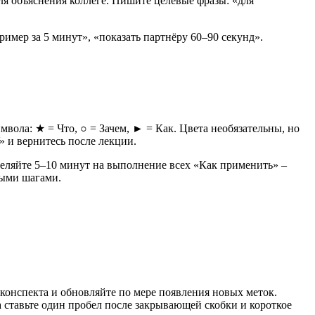
 для объяснения коллеге. Пишите целевые фразы: «для
имер за 5 минут», «показать партнёру 60–90 секунд».
имвола: ★ = Что, ○ = Зачем, ► = Как. Цвета необязательны, но
 и вернитесь после лекции.
ыделяйте 5–10 минут на выполнение всех «Как применить» –
мыми шагами.
 конспекта и обновляйте по мере появления новых меток.
да ставьте один пробел после закрывающей скобки и короткое