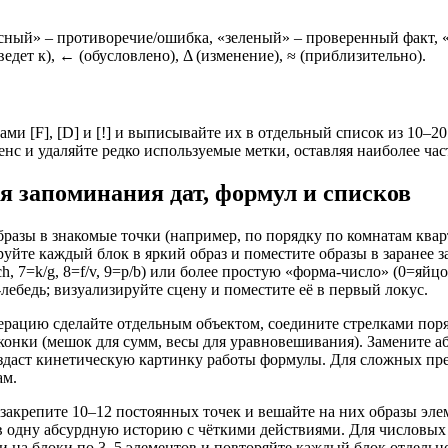
сный» – противоречие/ошибка, «зеленый» – проверенный факт, 
ведет к), ← (обусловлено), Δ (изменение), ≈ (приблизительно).
ами [F], [D] и [!] и выписывайте их в отдельный список из 10–
нс и удаляйте редко используемые метки, оставляя наиболее час
 запоминания дат, формул и списков
азы в знакомые точки (например, по порядку по комнатам кварт
ируйте каждый блок в яркий образ и поместите образы в заранее 
h/ch, 7=k/g, 8=f/v, 9=p/b) или более простую «форма-число» (0=яйцо
о-лебедь; визуализируйте сцену и поместите её в первый локус.
рацию сделайте отдельным объектом, соедините стрелками поря
иконки (мешок для сумм, весы для уравновешивания). Замените 
 создаст кинетическую картинку работы формулы. Для сложных пр
ам.
закрепите 10–12 постоянных точек и вешайте на них образы элем
в одну абсурдную историю с чёткими действиями. Для числовых с
 на блоки по 3–5 элементов и повторяйте каждый блок отдельно