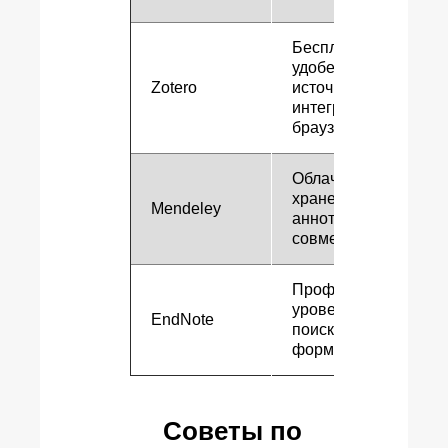
Бесплатный,
удобен для веб-
Zotero
источников,
интеграция с
браузером
Облачное
хранение,
Mendeley
аннотации PDF,
совместная работа
Профессиональный
уровень, мощный
EndNote
поиск, гибкое
форматирование
Советы по