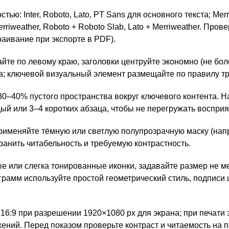
: Inter, Roboto, Lato, PT Sans для основного текста; Merri
rriweather, Roboto + Roboto Slab, Lato + Merriweather. Про
раивание при экспорте в PDF).
те по левому краю, заголовки центруйте экономно (не боле
; ключевой визуальный элемент размещайте по правилу тре
0–40% пустого пространства вокруг ключевого контента. 
ый или 3–4 коротких абзаца, чтобы не перегружать восприя
рименяйте тёмную или светлую полупрозрачную маску (напри
охранить читабельность и требуемую контрастность.
 или слегка тонированные иконки, задавайте размер не ме
аграмм используйте простой геометрический стиль, подписи
 16:9 при разрешении 1920×1080 px для экрана; при печати
ений. Перед показом проверьте контраст и читаемость на п