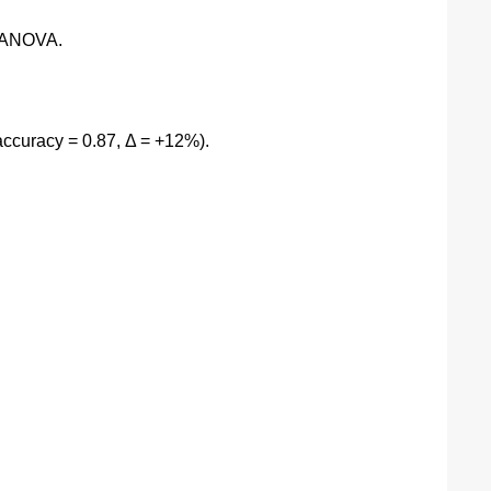
, ANOVA.
uracy = 0.87, Δ = +12%).