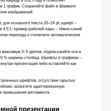
ва кафедр в 2025 году и позволяет
ли 1 график. Сохраняйте файл в формате
атия изображений.
 для основного текста 20–24 pt; шрифт –
иже 4.5:1; пример рабочей пары – тёмно‑синий
ипом перехода и отключите автоматическое
 максимум 3–5 цветов, подписывайте оси и
20 % ширины столбца. Шрифты в графиках –
 внутри презентации либо вставляйте как
строенных шрифтов, отсутствие скрытых
 облаке; захватите адаптированную
ск превышения регламента.
омной презентации