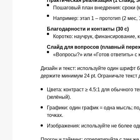
Практическая реализация (1 слайд, 3
Пошаговый план внедрения: сроки (мес
Например: этап 1 – прототип (2 мес, 
Благодарности и контакты (30 с)
Коротко: научрук, финансирование, к
Слайд для вопросов (плавный пере
«Вопросы?» или «Готов ответить» с к
Дизайн и текст: используйте один шрифт без 
держите минимум 24 pt. Ограничьте текст д
Цвета: контраст ≥ 4.5:1 для обычного те
(зелёный).
Графики: один график = одна мысль; по
точках.
Изображения: используйте не более одн
Прогон и тайминг: отрепетируйте с тем ж