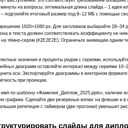
ут выступления: это соответствует требованиям большинст
 минуты на вопросы; оптимальная длина слайда – 1 идея и
 – подгоняйте итоговый размер под 8–12 МБ с помощью сж
зрешение 1920×1080 px. Для заголовков выбирайте 28–34 pt,
раст фона и текста должен соответствовать коэффициенту не н
т на тёмно‑сером (#2E2E2E). Ограничьте анимацию одним т
ютные значения и проценты рядом с сериями, используйте
инейных диаграмм оставляйте интервал между сериями 10–
дпункта оси. Экспортируйте диаграммы в векторном формате
ёткость при проекции.
 имя по шаблону «Фамилия_Диплом_2025.pptx», наличие в
ие графики. Сделайте две резервные копии: на флешке и в
ольшая репетиция с таймером (две прогонки) уменьшит ри
труктурировать слайды для дипл