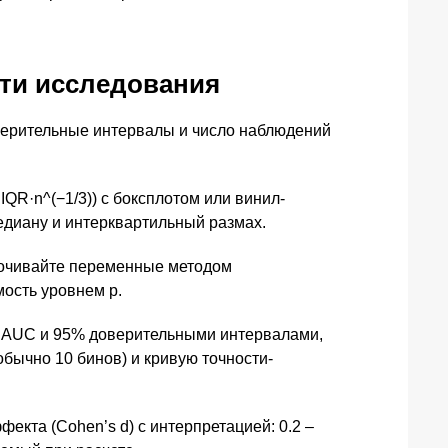
сти исследования
верительные интервалы и число наблюдений
QR·n^(−1/3)) с боксплотом или винил-
едиану и интерквартильный размах.
дочивайте переменные методом
мость уровнем p.
ю с AUC и 95% доверительными интервалами,
бычно 10 бинов) и кривую точности-
екта (Cohen’s d) с интерпретацией: 0.2 –