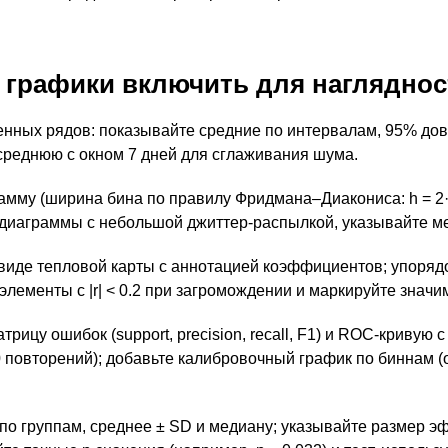
 графики включить для наглядно
енных рядов: показывайте средние по интервалам, 95% до
среднюю с окном 7 дней для сглаживания шума.
мму (ширина бина по правилу Фридмана–Диакониса: h = 2·I
е диаграммы с небольшой джиттер-распылкой, указывайте м
виде тепловой карты с аннотацией коэффициентов; упоря
лементы с |r| < 0.2 при загромождении и маркируйте значи
рицу ошибок (support, precision, recall, F1) и ROC-криву
повторений); добавьте калибровочный график по биннам (о
о группам, среднее ± SD и медиану; указывайте размер эфф