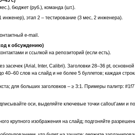
0–45 с)
.), бюджет (руб.), команда (шт.).
1 инженер), этап 2 – тестирование (3 мес, 2 инженера).
онтактный e‑mail.
ход к обсуждению)
онтактами и ссылкой на репозиторий (если есть).
засечек (Arial, Inter, Calibri). Заголовки 28–36 pt, основно
о 40–60 слов на слайд и не более 5 буллетов; каждая строк
кста; для больших заголовков – ≥ 3:1. Примеры палитр: #1f77
дписывайте оси, выделяйте ключевые точки callout’ами и п
ого крупного изображения на слайд; подгоняйте разрешени
е оборудованием, что будет на защите; держите запланиров