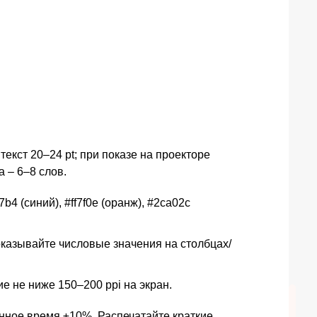
й текст 20–24 pt; при показе на проекторе
а – 6–8 слов.
b4 (синий), #ff7f0e (оранж), #2ca02c
оказывайте числовые значения на столбцах/
е не ниже 150–200 ppi на экран.
анное время ±10%. Распечатайте краткие