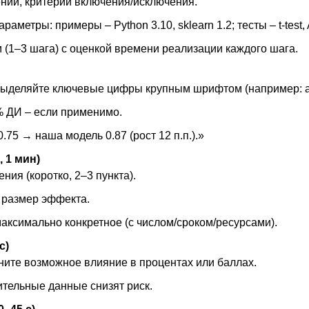
ний, критерии включения/исключения.
аметры: примеры – Python 3.10, sklearn 1.2; тесты – t-test
 (1–3 шага) с оценкой времени реализации каждого шага.
выделяйте ключевые цифры крупным шрифтом (например: acc
5% ДИ – если применимо.
.75 → наша модель 0.87 (рост 12 п.п.).»
 1 мин)
ия (коротко, 2–3 пункта).
е размер эффекта.
аксимально конкретное (с числом/сроком/ресурсами).
с)
ните возможное влияние в процентах или баллах.
ительные данные снизят риск.