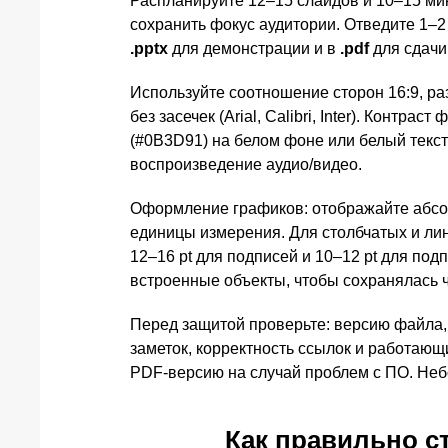
Распланируйте 12–15 слайдов и 10–15 мин
сохранить фокус аудитории. Отведите 1–2
.pptx
для демонстрации и в
.pdf
для сдачи
Используйте соотношение сторон 16:9, ра
без засечек (Arial, Calibri, Inter). Конт
(#0B3D91) на белом фоне или белый текс
воспроизведение аудио/видео.
Оформление графиков: отображайте абсол
единицы измерения. Для столбчатых и л
12–16 pt для подписей и 10–12 pt для по
встроенные объекты, чтобы сохранялась ч
Перед защитой проверьте: версию файла,
заметок, корректность ссылок и работающ
PDF‑версию на случай проблем с ПО. Неб
Как правильно с