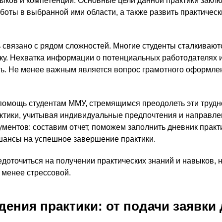
ов и компетенций. Основные цели данной практики заключ
боты в выбранной ими области, а также развить практичес
 связано с рядом сложностей. Многие студенты сталкивают
ику. Нехватка информации о потенциальных работодателях 
ть. Не менее важным является вопрос грамотного оформлен
омощь студентам ММУ, стремящимся преодолеть эти трудн
тики, учитывая индивидуальные предпочтения и направлен
ментов: составим отчет, поможем заполнить дневник практи
 шансы на успешное завершение практики.
доточиться на получении практических знаний и навыков, не
 менее стрессовой.
ения практики: от подачи заявки 