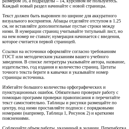
размером 16, а подразделы – 14, курсивом не пользуйтесь.
Каждый новый раздел начинайте с новой страницы.
Текст должен быть выровнен по ширине для аккуратного
визуального восприятия. Абзацы отделяйте отступом в 1.25
см, не вставляйте дополнительные пустые строки между
ними. В нумерации страниц учитывайте титульный лист, но
на нем номер не ставьте; нумерация начинается с введения,
которое считается первой страницей.
Ссылки на источники оформляйте согласно требованиям
ГОСТ или методическим указаниям вашего учебного
заведения. В списке литературы указывайте автора, название,
издательство, год издания и количество страниц. Цитаты
точного текста берите в кавычки и указывайте номер
страницы источника.
Избегайте большого количества орфографических и
пунктуационных ошибок. Обязательно проверьте работу с
помощью программ проверки правописания и перечитайте
текст самостоятельно. Таблицы и рисунки размещайте по
центру, под ними проставляйте подписи с порядковыми
номерами (например, Таблица 1, Рисунок 2) и краткими
пояснениями.
Соблюдайте объем работы, указанный в задании. Переработка